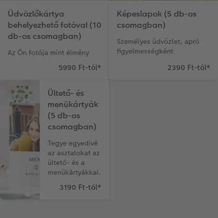
Üdvözlőkártya
Képeslapok (5 db-os
behelyezhető fotóval (10
csomagban)
db-os csomagban)
Személyes üdvözlet, apró
figyelmességként
Az Ön fotója mint élmény
5990 Ft-tól
*
2390 Ft-tól
*
Ültető- és
menükártyák
(5 db-os
csomagban)
Tegye egyedivé
az asztalokat az
ültető- és a
menükártyákkal.
3190 Ft-tól
*