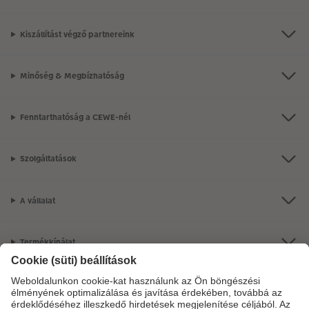
Kiszállítást végző partnereink
Minőség & Megbízhatóság
Fenntarthatóság a CEWE-nél
Szolgáltatások
A vállalat
Termékkínálat
CEWE Fotóvilág