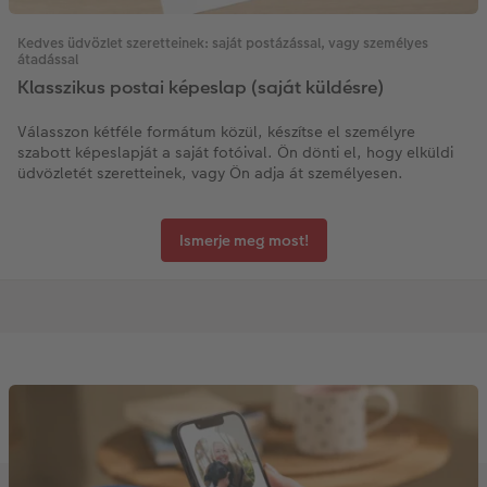
Kedves üdvözlet szeretteinek: saját postázással, vagy személyes
átadással
Klasszikus postai képeslap (saját küldésre)
Válasszon kétféle formátum közül, készítse el személyre
szabott képeslapját a saját fotóival. Ön dönti el, hogy elküldi
üdvözletét szeretteinek, vagy Ön adja át személyesen.
Ismerje meg most!