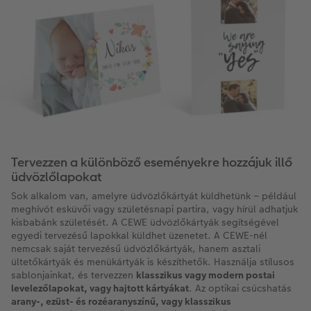
Tervezzen a különböző eseményekre hozzájuk illő
üdvözlőlapokat
Sok alkalom van, amelyre üdvözlőkártyát küldhetünk – például
meghívót esküvői vagy születésnapi partira, vagy hírül adhatjuk
kisbabánk születését. A CEWE üdvözlőkártyák segítségével
egyedi tervezésű lapokkal küldhet üzenetet. A CEWE-nél
nemcsak saját tervezésű üdvözlőkártyák, hanem asztali
ültetőkártyák és menükártyák is készíthetők. Használja stílusos
sablonjainkat, és tervezzen
klasszikus vagy modern postai
levelezőlapokat, vagy hajtott kártyákat
. Az optikai csúcshatás
arany-, ezüst- és rozéaranyszínű, vagy klasszikus