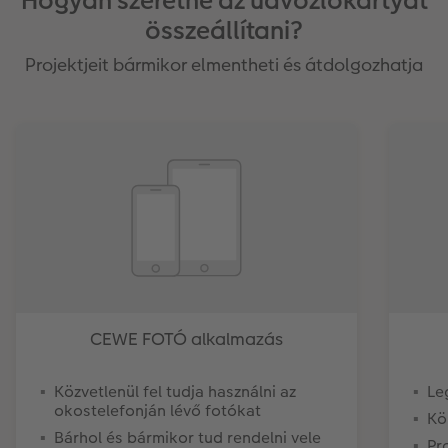
Hogyan szeretné az üdvözlőkártyát
összeállítani?
Projektjeit bármikor elmentheti és átdolgozhatja
CEWE FOTÓ alkalmazás
Közvetlenül fel tudja használni az
Le
okostelefonján lévő fotókat
Kö
Bárhol és bármikor tud rendelni vele
Pr