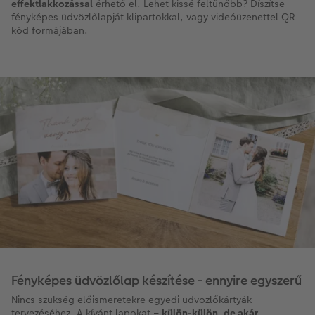
effektlakkozással
érhető el. Lehet kissé feltűnőbb? Díszítse
fényképes üdvözlőlapját klipartokkal, vagy videóüzenettel QR
kód formájában.
Fényképes üdvözlőlap készítése - ennyire egyszerű
Nincs szükség előismeretekre egyedi üdvözlőkártyák
tervezéséhez. A kívánt lapokat –
külön-külön, de akár