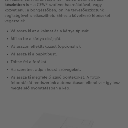
készletben is
– a CEWE szoftver használatával, vagy
közvetlenül a böngészőben, online tervezőeszközünk
segítségével is elkészítheti. Ehhez a következő lépéseket
végezze el:
Válassza ki az alkalmat és a kártya típusát.
Állítsa be a kártya dizájnját.
Válasszon effektlakozást (opcionális).
Válassza ki a papírtípust.
Töltse fel a fotókat.
Ha szeretne, adjon hozzá szövegeket.
Válassza ki megfelelő színű borítékokat. A fotók
felbontását rendszerünk automatikusan ellenőrzi – így lesz
megfelelő nyomtatásban a kép.