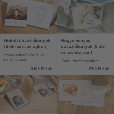
Hajtott üdvözlőkártyák
Hagyományos
(5 db-os csomagban)
üdvözlőkártyák (5 db-
os csomagban)
Szerkeszthető külső- és
belső oldalak.
Trendi formátumokban
5190 Ft-tól
*
1790 Ft-tól
*