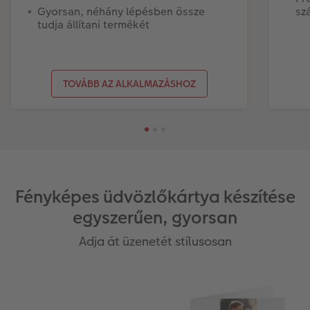
Gyorsan, néhány lépésben össze
sz
tudja állítani termékét
TOVÁBB AZ ALKALMAZÁSHOZ
Fényképes üdvözlőkártya készítése
egyszerűen, gyorsan
Adja át üzenetét stílusosan