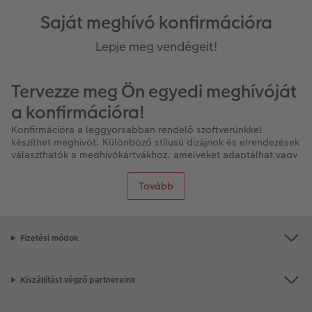
Saját meghívó konfirmációra
Lepje meg vendégeit!
Tervezze meg Ön egyedi meghívóját
a konfirmációra!
Konfirmációra a leggyorsabban rendelő szoftverünkkel
készíthet meghívót. Különböző stílusú dizájnok és elrendezések
választhatók a meghívókártyákhoz, amelyeket adaptálhat vagy
beilleszthet. Az esemény jelmondata és a konfirmációra váró
gyermek vagy felnőtt fényképe teszi sablonunkat egyedivé.
Tovább
Így tervezhet néhány lépésben
egyedi meghívót konfirmációra
Fizetési módok
Nyissa meg online a CEWE rendelőfelületét, vagy töltse
le ingyenes szoftverünket
A szerkesztőablakban egyszerre tekinthet át mindent: a
Kiszállítást végző partnereink
kiválasztott üdvözlőkártyát, a papírtípust, a
kiválasztott dizájnt, az elrendezést és még sok minden