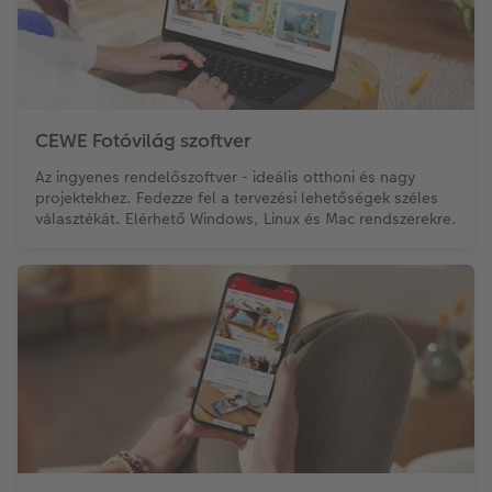
Matrica nyomtatás azonnal
Fotószalag
CEWE myPhotos
Kiegészítők
XXL Retró fotó
CEWE myPhotos
Kiegészítők
CEWE Fotóvilág szoftver
Az ingyenes rendelőszoftver - ideális otthoni és nagy
CEWE myPhotos
projektekhez. Fedezze fel a tervezési lehetőségek széles
választékát. Elérhető Windows, Linux és Mac rendszerekre.