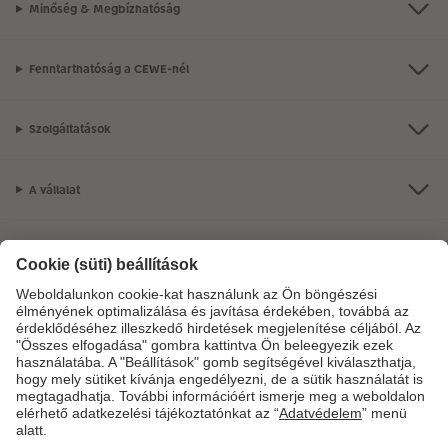
Minőség & Megbízhatóság
Fenntarthatóság a CEWE-nél
Szolgáltatások
A vállalat
Termékkínálat
CEWE Fotóvilág