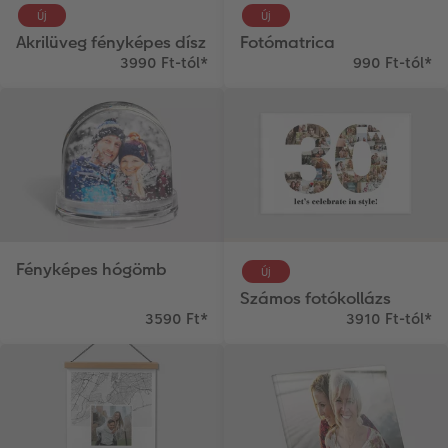
Új
Új
Akrilüveg fényképes dísz
Fotómatrica
3990 Ft-tól
*
990 Ft-tól
*
Fényképes hógömb
Új
Számos fotókollázs
3590 Ft
*
3910 Ft-tól
*