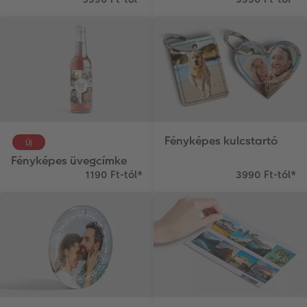
Matrica nyomtatás azonnal
Fotószalag
CEWE myPhotos
Kiegészítők
XXL Retró fotó
CEWE myPhotos
Kiegészítők
CEWE myPhotos
Fényképes kulcstartó
Új
Fényképes üvegcímke
1190 Ft-tól
*
3990 Ft-tól
*