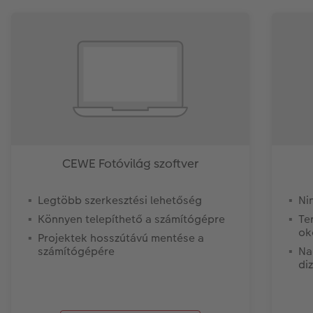
CEWE Fotóvilág szoftver
Legtöbb szerkesztési lehetőség
Ni
Könnyen telepíthető a számítógépre
Te
ok
Projektek hosszútávú mentése a
számítógépére
Na
di