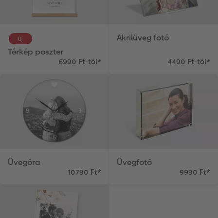
Akrilüveg fotó
Új
Térkép poszter
6990 Ft-tól
*
4490 Ft-tól
*
Üvegóra
Üvegfotó
10790 Ft
*
9990 Ft
*