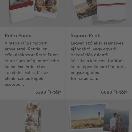
Retro Prints
Square Prints
Vintage stílus modern
Legyen szó akár személyes
árnyalattal. Rendeljen
ajándékról vagy egyedi
effektlakkozott Retro Prints-
dekorációs ötletről,
et a színek még intenzívebb
készítsen kedvenc fotóiból
kiemelése érdekében.
különleges Square Prints-et,
Tökéletes választás az
négyszögletes
élénk, színes képek
formátumban.
esetében.
5390 Ft-tól
*
6090 Ft-tól
*