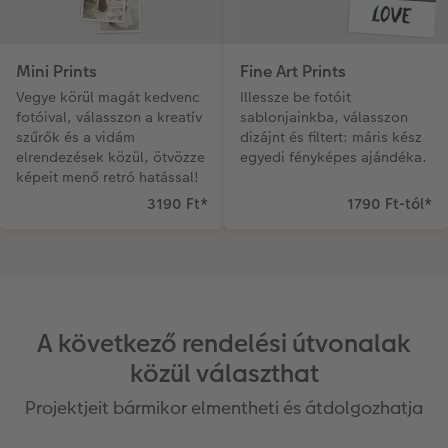
Mini Prints
Fine Art Prints
Vegye körül magát kedvenc
Illessze be fotóit
fotóival, válasszon a kreatív
sablonjainkba, válasszon
szűrők és a vidám
dizájnt és filtert: máris kész
elrendezések közül, ötvözze
egyedi fényképes ajándéka.
képeit menő retró hatással!
3190 Ft
*
1790 Ft-tól
*
A következő rendelési útvonalak
közül választhat
Projektjeit bármikor elmentheti és átdolgozhatja