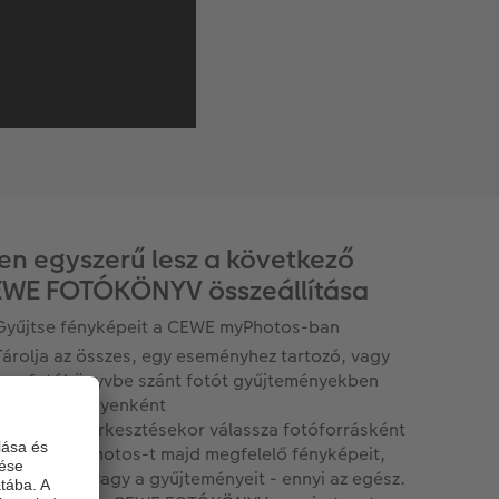
yen egyszerű lesz a következő
WE FOTÓKÖNYV összeállítása
Gyűjtse fényképeit a CEWE myPhotos-ban
Tárolja az összes, egy eseményhez tartozó, vagy
egy fotókönyvbe szánt fotót gyűjteményekben
vagy eseményenként
A termék szerkesztésekor válassza fotóforrásként
a CEWE myPhotos-t majd megfelelő fényképeit,
eseményeit vagy a gyűjteményeit - ennyi az egész.