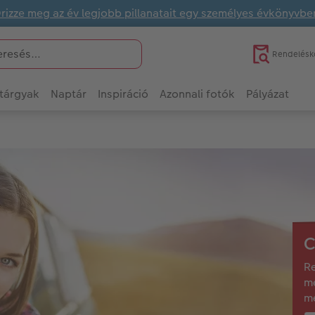
rizze meg az év legjobb pillanatait egy személyes évkönyvbe
Rendelésk
tárgyak
Naptár
Inspiráció
Azonnali fotók
Pályázat
C
Re
m
me