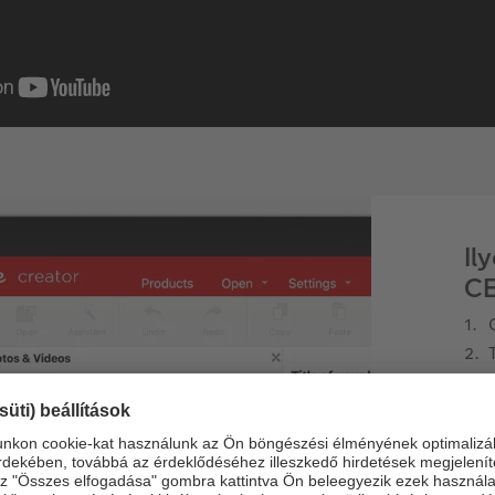
Il
CE