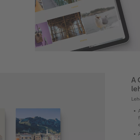
n
A 
le
Leh