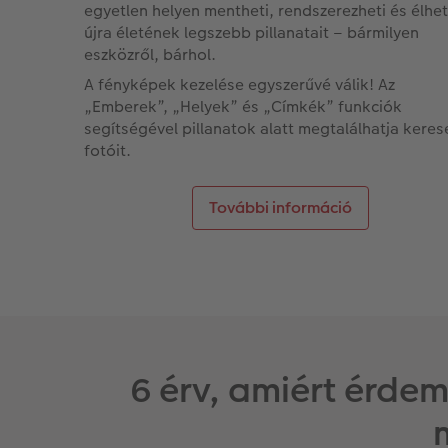
egyetlen helyen mentheti, rendszerezheti és élhet
újra életének legszebb pillanatait – bármilyen
eszközről, bárhol.
A fényképek kezelése egyszerűvé válik! Az
„Emberek”, „Helyek” és „Címkék” funkciók
segítségével pillanatok alatt megtalálhatja keres
fotóit.
További információ
6 érv, amiért érde