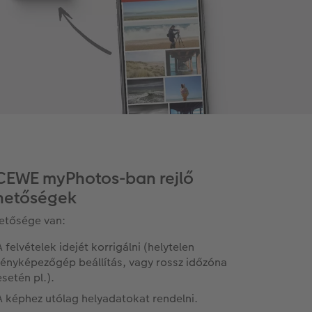
CEWE myPhotos-ban rejlő
hetőségek
etősége van:
A felvételek idejét korrigálni (helytelen
fényképezőgép beállítás, vagy rossz időzóna
esetén pl.).
A képhez utólag helyadatokat rendelni.