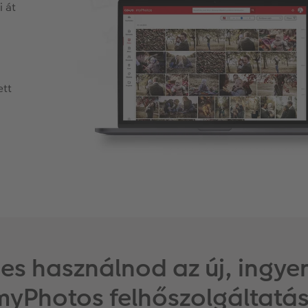
i át
ett
mes használnod az új, ingy
myPhotos felhőszolgáltatás