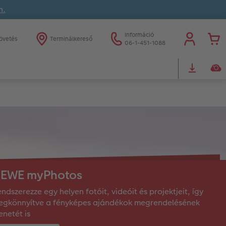
n.
Információ
övetés
Terminálkereső
06-1-451-1088
EWE myPhotos
ndszerezze egy helyen fotóit, videóit és projektjeit, így
egkönnyítve a fényképes ajándékok megrendelésének
netét is