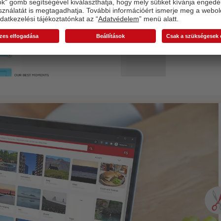
Tip
ame
szá