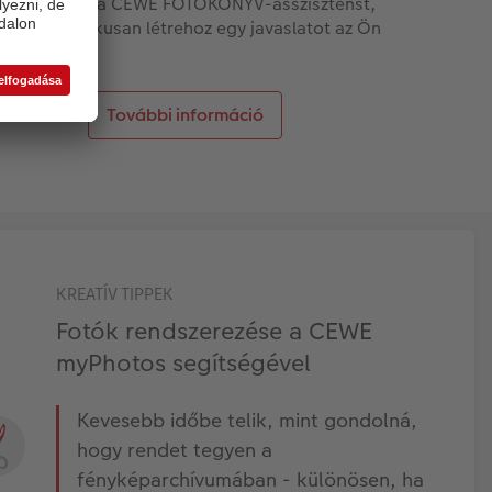
p: Használja a CEWE FOTÓKÖNYV-asszisztenst,
ly automatikusan létrehoz egy javaslatot az Ön
mára.
További információ
KREATÍV TIPPEK
Fotók rendszerezése a CEWE
myPhotos segítségével
Kevesebb időbe telik, mint gondolná,
hogy rendet tegyen a
fényképarchívumában - különösen, ha