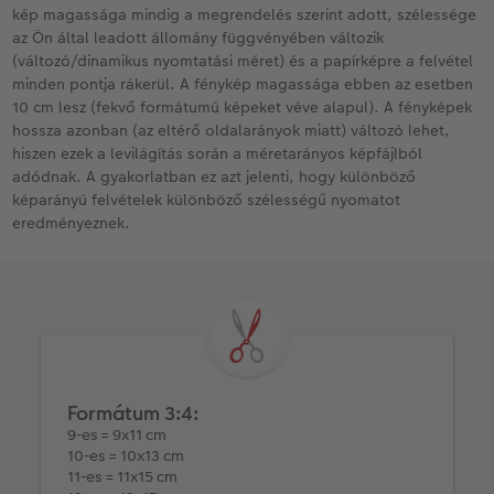
kép magassága mindig a megrendelés szerint adott, szélessége
az Ön által leadott állomány függvényében változik
Kiegészítők
XXL Retró fotó
(változó/dinamikus nyomtatási méret) és a papírképre a felvétel
minden pontja rákerül. A fénykép magassága ebben az esetben
CEWE myPhotos
Kiegészítők
10 cm lesz (fekvő formátumú képeket véve alapul). A fényképek
hossza azonban (az eltérő oldalarányok miatt) változó lehet,
CEWE myPhotos
hiszen ezek a levilágítás során a méretarányos képfájlból
adódnak. A gyakorlatban ez azt jelenti, hogy különböző
képarányú felvételek különböző szélességű nyomatot
eredményeznek.
Formátum 3:4:
9-es = 9x11 cm
10-es = 10x13 cm
11-es = 11x15 cm