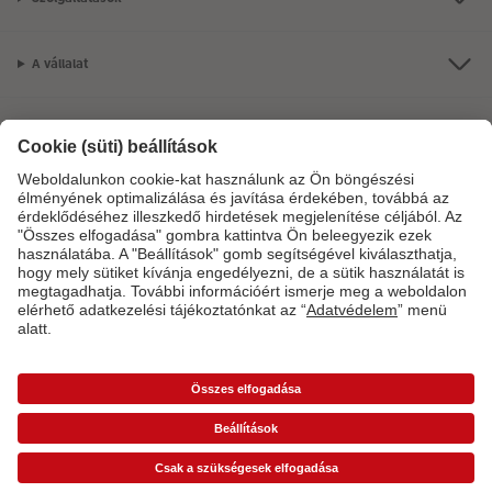
A vállalat
Termékkínálat
CEWE Fotóvilág
Szolgáltatásainkkal vagy megrendelésével kapcsolatos kérdések esetén
hívjon minket telefonon:
06-1-451-1088
Hétfő-vasárnap: 8:00–17:00 óráig.
*Az árak ajánlott fogyasztói árak és az ÁFÁ-t tartalmazzák, de nem tartalmazzák a
szállítási költséget (üzletben történő átvétel esetén sem).
Árlisták
A képen látható