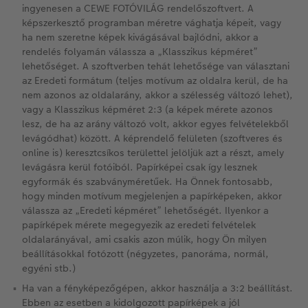
ingyenesen a CEWE FOTÓVILÁG rendelőszoftvert. A
képszerkesztő programban méretre vághatja képeit, vagy
ha nem szeretne képek kivágásával bajlódni, akkor a
rendelés folyamán válassza a „Klasszikus képméret”
lehetőséget. A szoftverben tehát lehetősége van választani
az Eredeti formátum (teljes motívum az oldalra kerül, de ha
nem azonos az oldalarány, akkor a szélesség változó lehet),
vagy a Klasszikus képméret 2:3 (a képek mérete azonos
lesz, de ha az arány változó volt, akkor egyes felvételekből
levágódhat) között. A képrendelő felületen (szoftveres és
online is) keresztcsíkos területtel jelöljük azt a részt, amely
levágásra kerül fotóiból. Papírképei csak így lesznek
egyformák és szabványméretűek. Ha Önnek fontosabb,
hogy minden motívum megjelenjen a papírképeken, akkor
válassza az „Eredeti képméret” lehetőségét. Ilyenkor a
papírképek mérete megegyezik az eredeti felvételek
oldalarányával, ami csakis azon múlik, hogy Ön milyen
beállításokkal fotózott (négyzetes, panoráma, normál,
egyéni stb.)
Ha van a fényképezőgépen, akkor használja a 3:2 beállítást.
Ebben az esetben a kidolgozott papírképek a jól