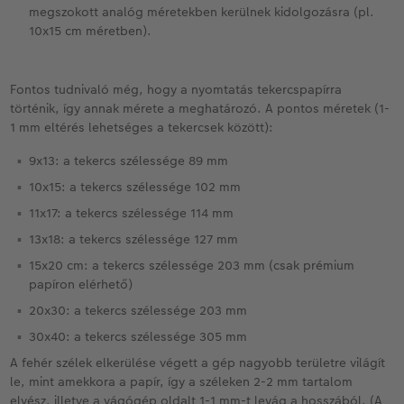
megszokott analóg méretekben kerülnek kidolgozásra (pl.
10x15 cm méretben).
Fontos tudnivaló még, hogy a nyomtatás tekercspapírra
történik, így annak mérete a meghatározó. A pontos méretek (1-
1 mm eltérés lehetséges a tekercsek között):
9x13: a tekercs szélessége 89 mm
10x15: a tekercs szélessége 102 mm
11x17: a tekercs szélessége 114 mm
13x18: a tekercs szélessége 127 mm
15x20 cm: a tekercs szélessége 203 mm (csak prémium
papíron elérhető)
20x30: a tekercs szélessége 203 mm
30x40: a tekercs szélessége 305 mm
A fehér szélek elkerülése végett a gép nagyobb területre világít
le, mint amekkora a papír, így a széleken 2-2 mm tartalom
elvész, illetve a vágógép oldalt 1-1 mm-t levág a hosszából. (A