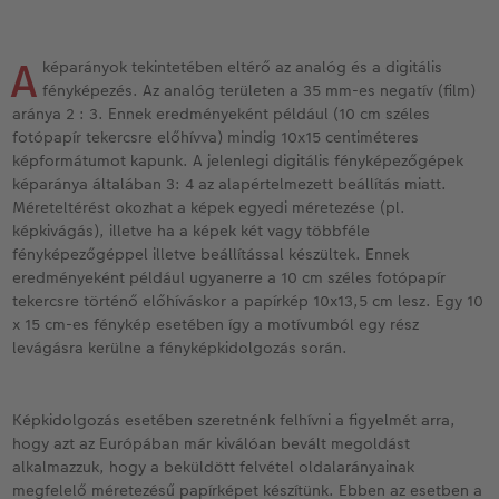
Vásárlói mintakönyvek
Matt Prints
Direkt nyomtatású alufotó
Üdvözlőkártyák
Kiegészítők
CEWE PHOTO AWARD FOTÓPÁLYÁZAT
Így működik
Galériafotó
Kiskedvencek világa
CEWE myPhotos
Fotózási tippek és trükkök
Képméretek
A
képarányok tekintetében eltérő az analóg és a digitális
oftver
fényképezés. Az analóg területen a 35 mm-es negatív (film)
aránya 2 : 3. Ennek eredményeként például (10 cm széles
Kids CEWE FOTÓKÖNYV
Prémium poszter
Habkarton
Iskolaszer és irodaszer
Hogyan készíts jobb képeket a telefonodd
s
fotópapír tekercsre előhívva) mindig 10x15 centiméteres
képformátumot kapunk. A jelenlegi digitális fényképezőgépek
Art Collection CEWE FOTÓKÖNYV
Art Prints
Esküvői köszöntő tábla
Fényképes ajándékdobozok
Híreink
képaránya általában 3: 4 az alapértelmezett beállítás miatt.
Méreteltérést okozhat a képek egyedi méretezése (pl.
Kiegészítők
Fotókidolgozás normál
Poszterléc
Textíliák
CEWE sztorik
képkivágás), illetve ha a képek két vagy többféle
fényképezőgéppel illetve beállítással készültek. Ennek
CEWE myPhotos
Fényképtároló dobozok
Hexxas
Art Prints
Egyedi ajándékötletek
eredményeként például ugyanerre a 10 cm széles fotópapír
tekercsre történő előhíváskor a papírkép 10x13,5 cm lesz. Egy 10
x 15 cm-es fénykép esetében így a motívumból egy rész
Fotócsomagok
Fafotó
Fényképes naptárak
Ajándékötletek szeretteinek
levágásra kerülne a fényképkidolgozás során.
Fotómatrica
Többrészes fali dekoráció
CEWE FOTÓKÖNYV Kids
Utazás
Képkidolgozás esetében szeretnénk felhívni a figyelmét arra,
Azonnali fotókidolgozás
Fotókollázsok
CEWE myPhotos
Esküvő
hogy azt az Európában már kiválóan bevált megoldást
alkalmazzuk, hogy a beküldött felvétel oldalarányainak
Matrica nyomtatás azonnal
Fotószalag
CEWE myPhotos
megfelelő méretezésű papírképet készítünk. Ebben az esetben a