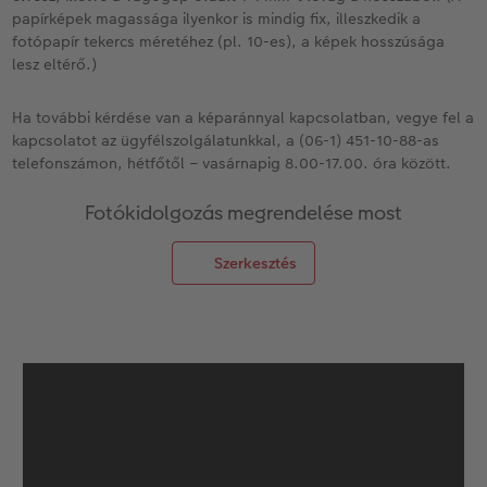
papírképek magassága ilyenkor is mindig fix, illeszkedik a
fotópapír tekercs méretéhez (pl. 10-es), a képek hosszúsága
lesz eltérő.)
Ha további kérdése van a képaránnyal kapcsolatban, vegye fel a
kapcsolatot az ügyfélszolgálatunkkal, a (06-1) 451-10-88-as
telefonszámon, hétfőtől – vasárnapig 8.00-17.00. óra között.
Fotókidolgozás megrendelése most
Szerkesztés