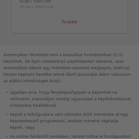
13-es = 13x17 cm
20-as = 20x27 cm
30-as = 30x40 cm
Tovább
Amennyiben felvételei nem a klasszikus formátumban (2:3)
készültek, de ilyen oldalarányú papírképeket szeretne, azaz
amennyiben képeit egy méretben szeretné megkapni, (mert pl.
készen kapható keretbe tenné őket) javasoljuk akkor válasszon
az alábbi lehetőségek közül:
ügyeljen arra, hogy fényképezőgépén a képméret ne
változzon, exponáljon mindig ugyanazzal a képfelbontással,
oldalarány beállítással
képeit a kidolgozásra való elküldés előtt méretezze át egy
képszerkesztő programmal, amiben méretre vághatja
képeit, vagy
ne online felületről rendeljen, hanem töltse le honlapunkról