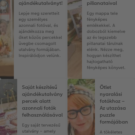
ajándékutalványt!
pillanataival
Lepje meg szeretteit
Egy mappa tele
egy személyes
fényképes
azonnali fotóval, és
emlékekkel. A
ajándékozza meg
dobozból kiemelve
őket közös percekkel
az év legszebb
üvegbe csomagolt
pillanatai tárulnak
utalvány formájában.
elénk. Nézze meg,
Inspirálódjon velünk.
hogyan készíthet
hajtogatható
fényképes könyvet.
Saját készítésű
Ötlet
ajándékutalvány
nyaralási
percek alatt
fotókhoz –
azonnali fotók
Az utazása
felhasználásával
puzzle
formájában
Egy saját tervezésű
utalvány – amely
A tökéletes