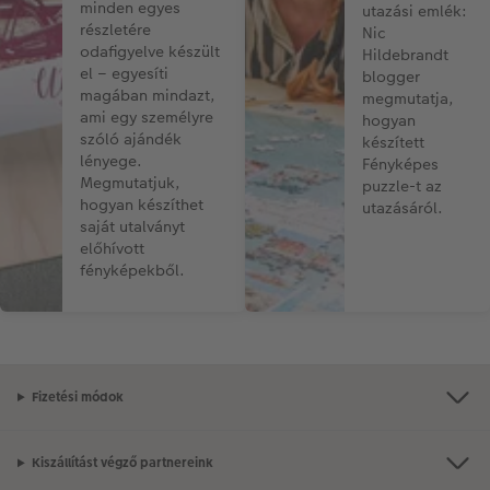
minden egyes
utazási emlék:
részletére
Nic
odafigyelve készült
Hildebrandt
el – egyesíti
blogger
magában mindazt,
megmutatja,
ami egy személyre
hogyan
szóló ajándék
készített
lényege.
Fényképes
Megmutatjuk,
puzzle-t az
hogyan készíthet
utazásáról.
saját utalványt
előhívott
fényképekből.
Fizetési módok
Kiszállítást végző partnereink