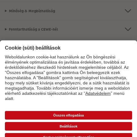
Minőség & Megbízhatóság
Fenntarthatóság a CEWE-nél
Szolgáltatások
A vállalat
Termékkínálat
CEWE Fotóvilág
*Az árak ajánlott fogyasztói árak és az ÁFÁ-t tartalmazzák, de nem tartalmazzák a