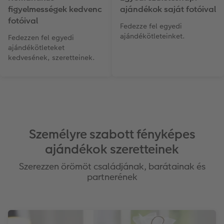
figyelmességek kedvenc
ajándékok saját fotóival
Matrica nyomtatás azonnal
Fotószalag
CEWE myPhotos
fotóival
Fedezze fel egyedi
Kiegészítők
XXL Retró fotó
ajándékötleteinket.
Fedezzen fel egyedi
ajándékötleteket
kedvesének, szeretteinek.
CEWE myPhotos
Kiegészítők
CEWE myPhotos
Személyre szabott fényképes
ajándékok szeretteinek
Szerezzen örömöt családjának, barátainak és
partnerének