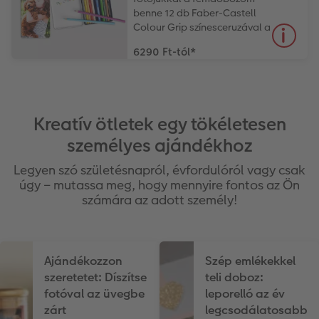
benne 12 db Faber-Castell
Colour Grip színesceruzával a
rajzolás öröméért.
6290 Ft-tól
*
Kreatív ötletek egy tökéletesen
személyes ajándékhoz
Legyen szó születésnapról, évfordulóról vagy csak
úgy – mutassa meg, hogy mennyire fontos az Ön
számára az adott személy!
Ajándékozzon
Szép emlékekkel
szeretetet: Díszítse
teli doboz:
fotóval az üvegbe
leporelló az év
zárt
legcsodálatosabb