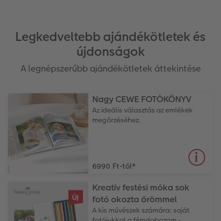
Legkedveltebb ajándékötletek és
újdonságok
A legnépszerűbb ajándékötletek áttekintése
Nagy CEWE FOTÓKÖNYV
Az ideális választás az emlékek
megőrzéséhez.
6990 Ft-tól
*
Kreatív festési móka sok
fotó okozta örömmel
A kis művészek számára: saját
fotójukkal a fémdobozom -