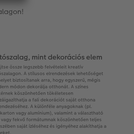
alagon!
tószalag, mint dekorációs elem
jtse össze legszebb felvételeit kreatív
ószalagon. A stílusos elrendezések lehetőséget
helyet biztosítanak arra, hogy egyszerű, mégis
ern módon dekorálja otthonát. A színes
térnek köszönhetően tökéletesen
záigazíthatja a fali dekorációt saját otthona
endezéséhez. A különféle anyagoknak (pl.
karton vagy alumínium), valamint a választható
ó vagy fekvő formátumnak köszönhetően teljes
szében saját ízléséhez és igényéhez alakíthatja a
eket.