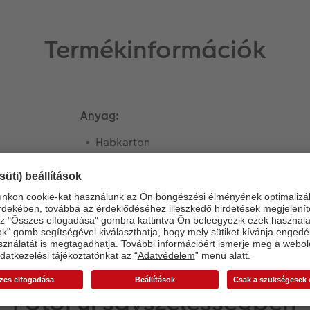
Termékinformációk
Anyag:
Habkarton
Akrilüveg fotó
Alufotó
Galériafotó
Fotói új sávszélességben