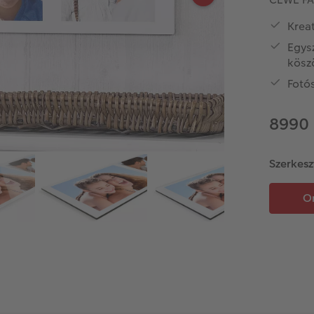
Kreat
Egys
kösz
Fotó
8990 
Szerkesz