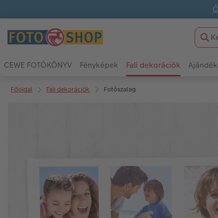
Ő
CEWE FOTÓKÖNYV
Fényképek
Fali dekorációk
Ajándék
Főoldal
Fali dekorációk
Fotószalag