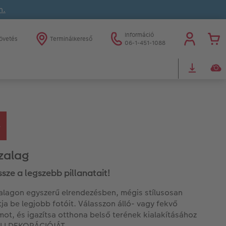
n.
Információ
övetés
Terminálkereső
06-1-451-1088
zalag
ssze a legszebb pillanatait!
alagon egyszerű elrendezésben, mégis stílusosan
ja be legjobb fotóit. Válasszon álló- vagy fekvő
ot, és igazítsa otthona belső terének kialakításához
LI DEKORÁCIÓJÁT.