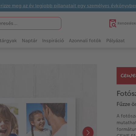
rizze meg az év legjobb pillanatait egy személyes évkönyvbe
Rendelésk
tárgyak
Naptár
Inspiráció
Azonnali fotók
Pályázat
Fotós
Fűzze ö
A fotósz
mutathat
formátum
CEWE FA