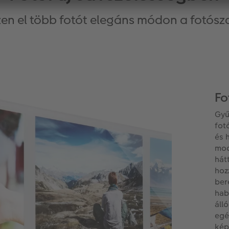
zen el több fotót elegáns módon a fotósz
Fo
Gyű
fot
és 
mod
hát
hoz
ber
hab
áll
egé
kép