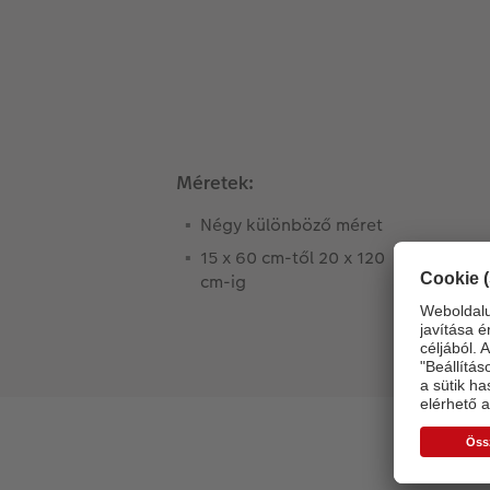
Méretek:
Négy különböző méret
15 x 60 cm-től 20 x 120
cm-ig