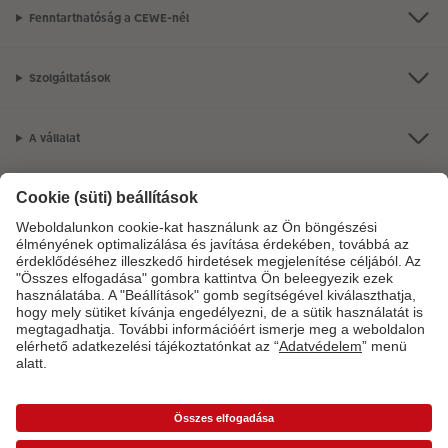
Fenntarthatóság a CEWE-nél
Szolgáltatások
A vállalat
Termékkínálat
CEWE Fotóvilág
Szolgáltatásainkkal vagy megrendelésével kapcsolatos kérdések esetén
hívjon minket telefonon:
06-1-451-1088
Hétfő-vasárnap: 8:00–17:00 óráig.