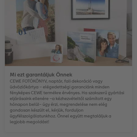
Matrica nyomtatás azonnal
Fotószalag
CEWE myPhotos
Kiegészítők
XXL Retró fotó
CEWE myPhotos
Kiegészítők
CEWE myPhotos
Mi ezt garantáljuk Önnek
CEWE FOTÓKÖNYV, naptár, fali dekoráció vagy
üdvözlőkártya – elégedettségi garanciánk minden
fényképes CEWE termékre érvényes. Ha szakszerű gyártási
eljárásaink ellenére –a kézhezvételtől számított egy
hónapon belül– úgy érzi, megrendelése nem elég
gondosan készült el, kérjük, forduljon
ügyfélszolgálatunkhoz. Önnel együtt megtaláljuk a
legjobb megoldást!