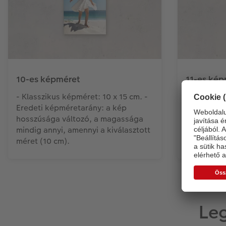
10-es képméret
11-es kép
- Klasszikus képméret: 10 x 15 cm. -
- Klassziku
Eredeti képméretarány: a kép
Eredeti ké
hosszúsága változó, a magassága
hosszúság
mindig annyi, amennyi a kiválasztott
mindig ann
méret (10 cm).
méret (11 
Leg