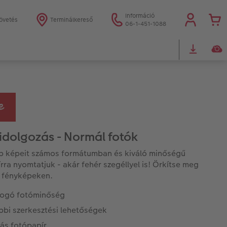
Információ
övetés
Terminálkereső
06-1-451-1088
idolgozás - Normál fotók
b képeit számos formátumban és kiváló minőségű
rra nyomtatjuk - akár fehér szegéllyel is! Örkítse meg
 fényképeken.
ogó fotóminőség
bbi szerkesztési lehetőségek
ás fotópapír