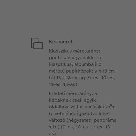
Képméret
Klasszikus méretarány:
pontosan ugyanakkora,
klasszikus, albumba illő
méretű papírképek: 9 x 13 cm-
től 13 x 18 cm-ig (9-es, 10-es,
11-es, 13-as)
Eredeti méretarány: a
képeknek csak egyik
oldalhossza fix, a másik az Ön
felvételéhez igazodva lehet
változó (négyzetes, panoráma
stb.) (9-es, 10-es, 11-es, 13-
as)