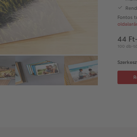
Rend
Fontos t
oldalarán
44 Ft
100 db-tó
Szerkesz