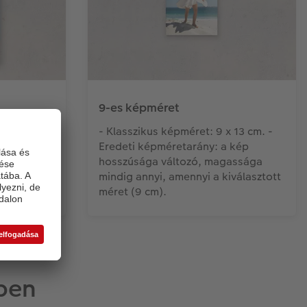
9-es képméret
x 18 cm. -
- Klasszikus képméret: 9 x 13 cm. -
 kép
Eredeti képméretarány: a kép
agassága
hosszúsága változó, magassága
iválasztott
mindig annyi, amennyi a kiválasztott
méret (9 cm).
tben