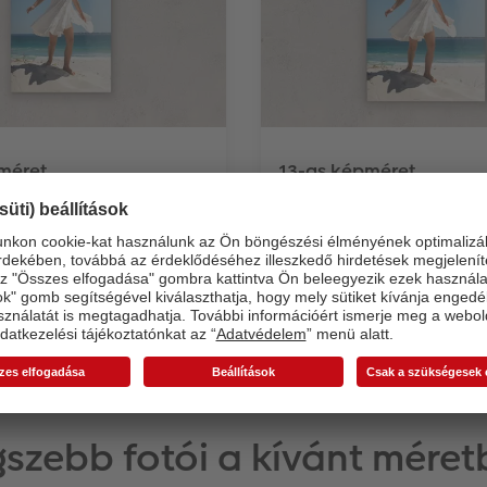
méret
13-as képméret
s képméret: 11 x 17 cm. -
- Klasszikus képméret: 13 
pméretarány: a kép
Eredeti képméretarány: A
a változó, a magassága
hosszúsága változó, a m
yi, amennyi a kiválasztott
mindig annyi, amennyi a k
cm).
méret (13 cm).
szebb fotói a kívánt mére