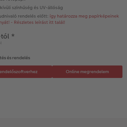
kívüli színhűség és UV-állóság
udnivaló rendelés előtt:
így határozza meg papírképeinek
yát! - Részletes leírást itt talál!
-tól
*
l
tés és rendelés