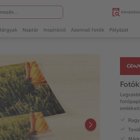
Rendelésk
tárgyak
Naptár
Inspiráció
Azonnali fotók
Pályázat
Fotók
Legszeb
fotópapí
emlékeit
Ragy
Tová
Márk