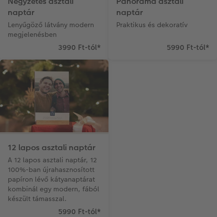
Négyzetes asztali
Panoráma asztali
Matrica nyomtatás azonnal
Fotószalag
CEWE myPhotos
naptár
naptár
Lenyűgöző látvány modern
Praktikus és dekoratív
megjelenésben
Kiegészítők
XXL Retró fotó
3990 Ft-tól
*
5990 Ft-tól
*
CEWE myPhotos
Kiegészítők
CEWE myPhotos
12 lapos asztali naptár
A 12 lapos asztali naptár, 12
100%-ban újrahasznosított
papíron lévő kátyanaptárat
kombinál egy modern, fából
készült támasszal.
5990 Ft-tól
*