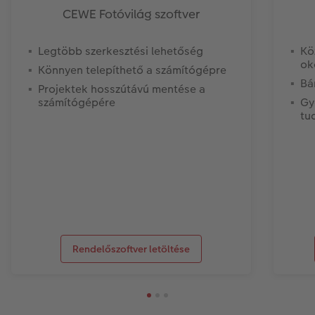
CEWE Fotóvilág szoftver
Legtöbb szerkesztési lehetőség
Kö
ok
Könnyen telepíthető a számítógépre
Bá
Projektek hosszútávú mentése a
számítógépére
Gy
tu
Rendelőszoftver letöltése