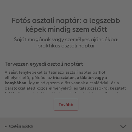
Fotós asztali naptár: a legszebb
képek mindig szem előtt
Saját magának vagy személyes ajándékba:
praktikus asztali naptár
Tervezzen egyedi asztali naptárt
A saját fényképeket tartalmazó asztali naptár bárhol
elhelyezhető, például az
íróasztalon, a tálalón vagy a
konyhában
. Így mindig szem előtt vannak a családdal, és a
barátokkal átélt közös élményekről és találkozásokról készített
fotók. Az asztali fotónaptár hasonlít kicsit a képkerethez, de
lapozhatósága miatt változatosabb dekoráció annál. Mivel
havonta lapoz tovább a következő fényképre, mindig négy
Tovább
hétig élvezheti a gyönyörű eseményről készült felvételeket.
Tervezzen magának asztali naptárt a CEWE oldalán –
mindössze néhány kattintás és kész is van.
Fizetési módok
Asztali naptár sokféle kivitelben