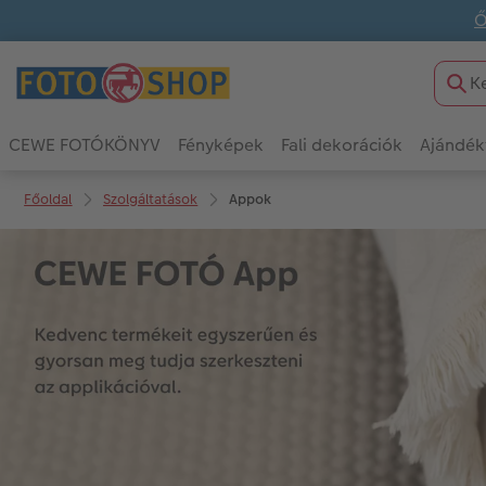
Ő
CEWE FOTÓKÖNYV
Fényképek
Fali dekorációk
Ajándék
Főoldal
Szolgáltatások
Appok