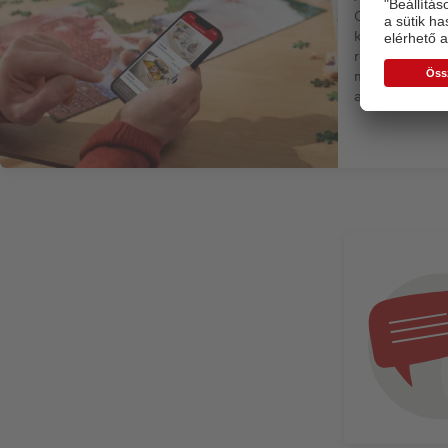
CEWE FOTÓ alk
kedvenc fotói
részleteket, é
meglepetést e
alkalmazással