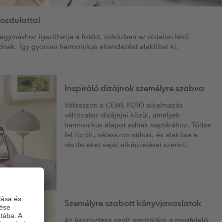
mozdulattal
gymáshoz igazíthatja a fotóit, miközben az oldalon lévő
nak. Így gyorsan harmonikus elrendezést alakíthat ki.
Inspiráló dizájnok személyre szabva
Válasszon a CEWE FOTÓ alkalmazás
változatos dizájnjai közül, amelyek
harmonikus alapot adnak naptárához. Töltse
fel fotóit, válasszon stílust, és alakítsa a
részleteket saját elképzelései szerint.
Személyre szabott könyvjavaslatok
Az Asszisztens segít megtalálni a megfelelő