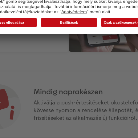
almazással! Válassza ki
t, szabja személyre a
s készítsen szeretetteljes
gyszerűen, közvetlenül az
.
Mindig naprakészen
Aktiválja a push-értesítéseket okostelefo
kövesse nyomon a rendelése állapotát, 
frissítéseket az alkalmazás új funkcióiról.