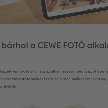
 bárhol a CEWE FOTÓ alka
kéznél vannak telefonján, az alkalmazással pedig az ötleteit 
zzen kreatív fotótermékeket ott és akkor, amikor Önnek a le
zközéről.