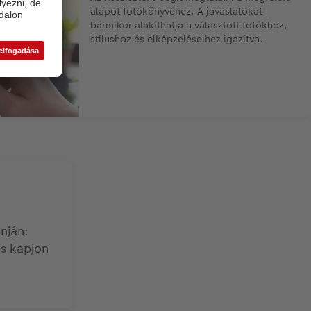
alapot fotókönyvéhez. A javaslatokat
bármikor alakíthatja a választott fotókhoz,
stílushoz és elképzeléseihez igazítva.
nján:
és kapjon