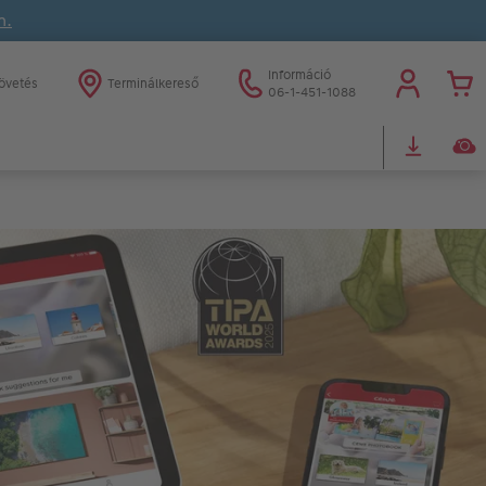
n.
Információ
övetés
Terminálkereső
06-1-451-1088