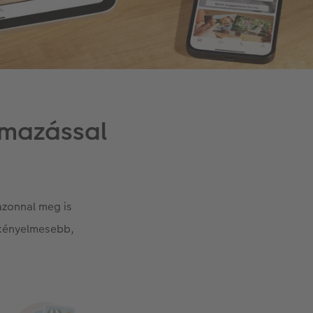
lmazással
azonnal meg is
gkényelmesebb,