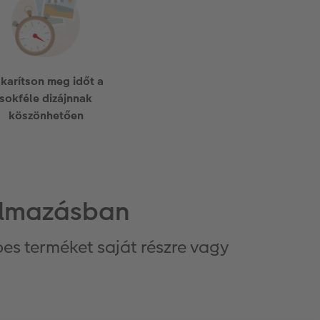
karítson meg időt a
sokféle dizájnnak
köszönhetően
kalmazásban
pes terméket saját részre vagy