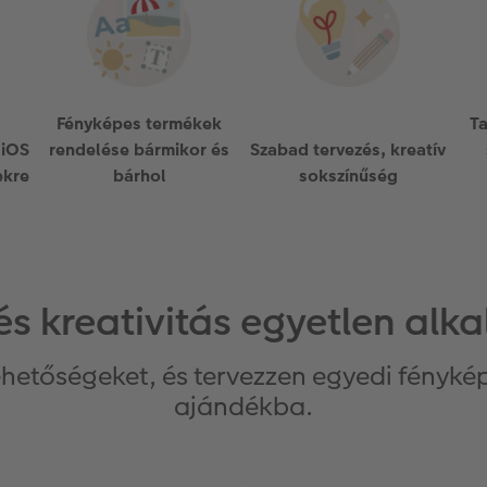
Fényképes termékek
Ta
 iOS
rendelése bármikor és
Szabad tervezés, kreatív
ekre
bárhol
sokszínűség
 és kreativitás egyetlen al
ehetőségeket, és tervezzen egyedi fényké
ajándékba.