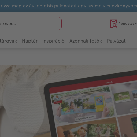
rizze meg az év legjobb pillanatait egy személyes évkönyvbe
Rendelésk
tárgyak
Naptár
Inspiráció
Azonnali fotók
Pályázat