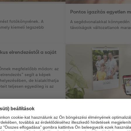
Pontos igazítás egyetlen 
enést fotókönyvének. A
A segédvonalakkal könnyedén e
amely kiemeli legszebb
távolságok változatlanok marad
kus elrendezéstől a saját
 Önnek megfelelőbb módon: az
elrendezés” segít a képek
helyezésében, de kialakíthatja
eteit teljesen egyedileg is az
ajándék minden alkalomra
enc fotóit egyedi ajándékká a