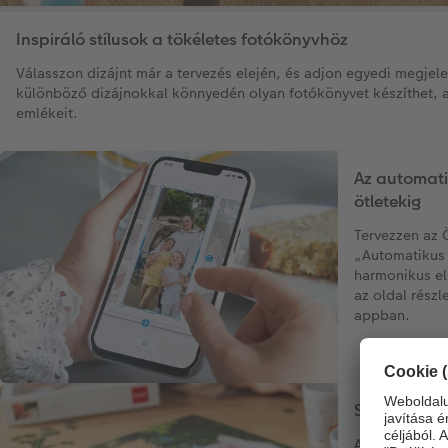
Inspiráló stílusok a tökéletes fotókönyvhöz
Válasszon dizájnt már a tervezés elején, és adjon egyedi megjel
különböző dizájnokkal könnyedén olyan fotókönyvet készíthet, 
emlékeit.
Az automati
ötletekig
Tervezzen az
„Automatikus 
harmonikus el
az oldal részl
appban.
Személyes 
Alakítsa kedv