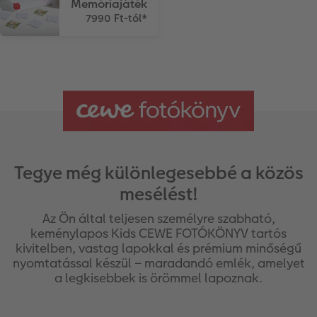
Memóriajáték
Matrica nyomtatás azonnal
Fotószalag
CEWE myPhotos
7990 Ft-tól
*
Kiegészítők
XXL Retró fotó
CEWE myPhotos
Kiegészítők
CEWE myPhotos
Tegye még különlegesebbé a közös
mesélést!
Az Ön által teljesen személyre szabható,
keménylapos Kids CEWE FOTÓKÖNYV tartós
kivitelben, vastag lapokkal és prémium minőségű
nyomtatással készül – maradandó emlék, amelyet
a legkisebbek is örömmel lapoznak.