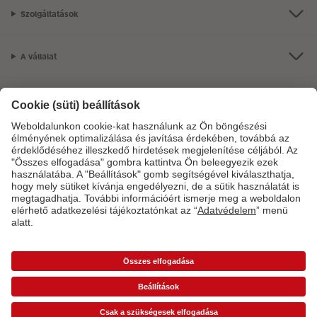
Szolgáltatások
A vállalat
Termékkínálat
CEWE Fotóvilág
Szolgáltatásainkkal vagy megrendelésével kapcsolatos kérdések esetén
hívjon minket telefonon:
06-1-451-1088
Hétfő-vasárnap: 8:00–17:00 óráig.
*Az árak ajánlott fogyasztói árak és az ÁFÁ-t tartalmazzák, de nem tartalmazzák a