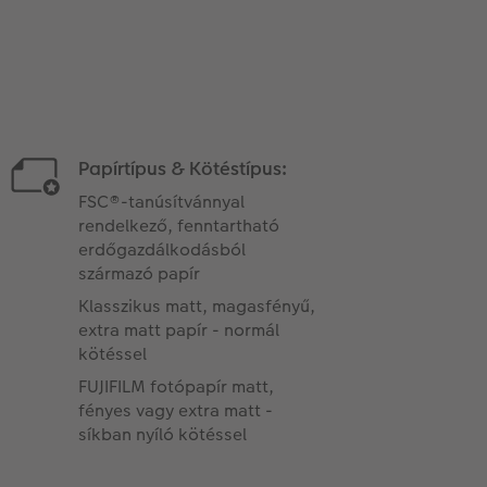
Papírtípus & Kötéstípus:
FSC®-tanúsítvánnyal
rendelkező, fenntartható
erdőgazdálkodásból
származó papír
Klasszikus matt, magasfényű,
extra matt papír - normál
kötéssel
FUJIFILM fotópapír matt,
fényes vagy extra matt -
síkban nyíló kötéssel