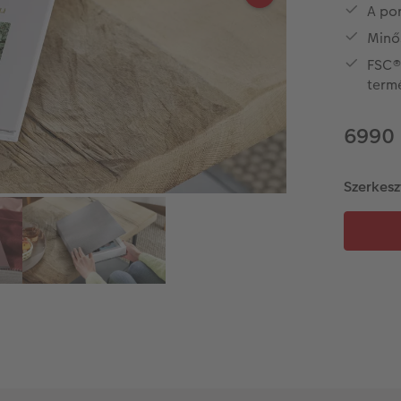
A po
Minős
FSC®
term
6990 
Szerkesz