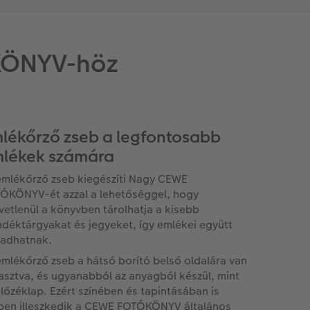
KÖNYV-höz
lékőrző zseb a legfontosabb
lékek számára
emlékőrző zseb kiegészíti Nagy CEWE
ÓKÖNYV-ét azzal a lehetőséggel, hogy
vetlenül a könyvben tárolhatja a kisebb
ndéktárgyakat és jegyeket, így emlékei együtt
adhatnak.
emlékőrző zseb a hátsó borító belső oldalára van
asztva, és ugyanabból az anyagból készül, mint
előzéklap. Ezért színében és tapintásában is
pen illeszkedik a CEWE FOTÓKÖNYV általános