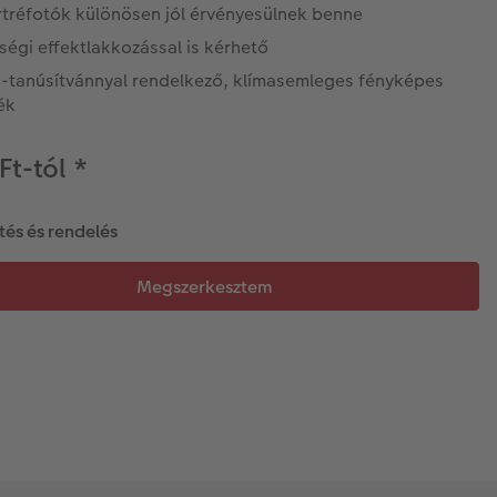
rtréfotók különösen jól érvényesülnek benne
égi effektlakkozással is kérhető
-tanúsítvánnyal rendelkező, klímasemleges fényképes
ék
Ft-tól
*
tés és rendelés