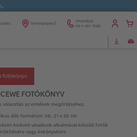
n.
Információ
övetés
Terminálkereső
06-1-451-1088
 CEWE FOTÓKÖNYV
is választás az emlékek megőrzéséhez.
ikus álló formátum: kb. 21 x 28 cm
nösen kedvelt utazások alkalmával készült fotók
rökítésére vagy évkönyvként