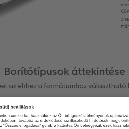
meg
CEW
A N
mér
Borítótípusok áttekintése
et az ehhez a formátumhoz választható b