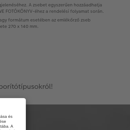
jelenéséhez. A zsebet egyszerűen hozzáadhatja
E FOTÓKÖNYV-éhez a rendelési folyamat során.
agy formátum esetében az emlékőrző zseb
ete 270 x 140 mm.
orítótípusokról!