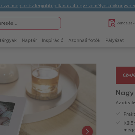
rizze meg az év legjobb pillanatait egy személyes évkönyvbe
Rendelésk
tárgyak
Naptár
Inspiráció
Azonnali fotók
Pályázat
Nagy
Az ideál
Prakt
Külö
megö