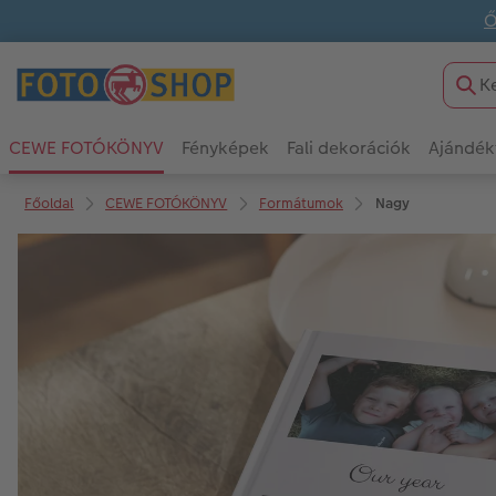
Ő
CEWE FOTÓKÖNYV
Fényképek
Fali dekorációk
Ajándék
Főoldal
CEWE FOTÓKÖNYV
Formátumok
Nagy