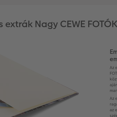
es extrák Nagy CEWE FOTÓ
Em
em
Az 
FOT
köz
ajá
mar
Az 
rag
az 
szé