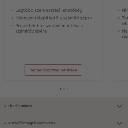
Legtöbb szerkesztési lehetőség
Ni
Könnyen telepíthető a számítógépre
Te
ok
Projektek hosszútávú mentése a
számítógépére
Na
di
Rendelőszoftver letöltése
Fizetési módok
Kiszállítást végző partnereink