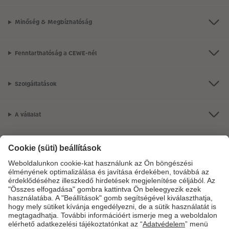
Minőség & Megbízhatóság
Fenntarthatóság a CEWE-nél
Szolgáltatások
A vállalat
Termékkínálat
CEWE Fotóvilág