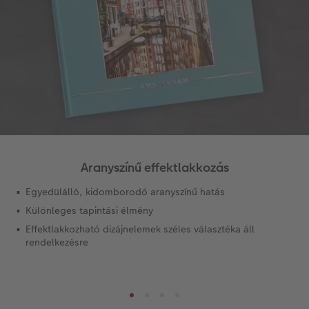
Matrica nyomtatás azonnal
Fotószalag
CEWE myPhotos
Kiegészítők
XXL Retró fotó
CEWE myPhotos
Kiegészítők
CEWE myPhotos
Aranyszínű effektlakkozás
Egyedülálló, kidomborodó aranyszínű hatás
Különleges tapintási élmény
Effektlakkozható dizájnelemek széles választéka áll
rendelkezésre