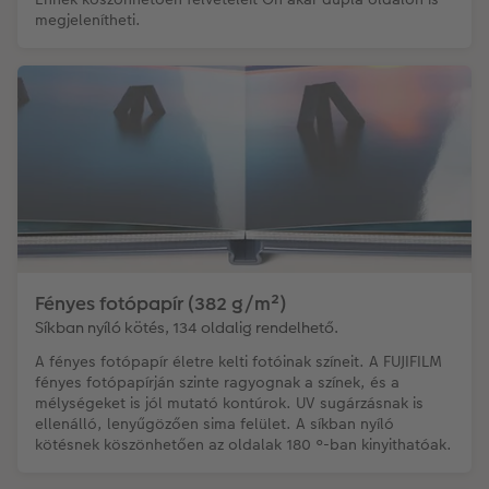
megjelenítheti.
Fényes fotópapír (382 g/m²)
Síkban nyíló kötés, 134 oldalig rendelhető.
A fényes fotópapír életre kelti fotóinak színeit. A FUJIFILM
fényes fotópapírján szinte ragyognak a színek, és a
mélységeket is jól mutató kontúrok. UV sugárzásnak is
ellenálló, lenyűgözően sima felület. A síkban nyíló
kötésnek köszönhetően az oldalak 180 °-ban kinyithatóak.