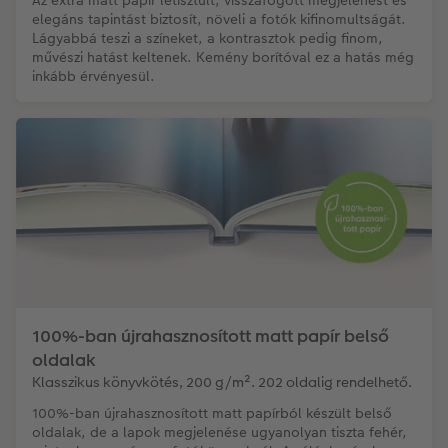
Az extra matt papír letisztult, visszafogott megjelenést és
elegáns tapintást biztosít, növeli a fotók kifinomultságát.
Lágyabbá teszi a színeket, a kontrasztok pedig finom,
művészi hatást keltenek. Kemény borítóval ez a hatás még
inkább érvényesül.
100%-ban újrahasznosított matt papír belső
oldalak
Klasszikus könyvkötés, 200 g/m². 202 oldalig rendelhető.
100%-ban újrahasznosított matt papírból készült belső
oldalak, de a lapok megjelenése ugyanolyan tiszta fehér,