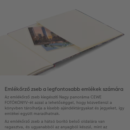
Emlékőrző zseb a legfontosabb emlékek számára
Az emlékőrző zseb kiegészíti Nagy panoráma CEWE
FOTÓKÖNYV-ét azzal a lehetőséggel, hogy közvetlenül a
könyvben tárolhatja a kisebb ajándéktárgyakat és jegyeket, így
emlékei együtt maradhatnak.
Az emlékőrző zseb a hátsó borító belső oldalára van
ragasztva, és ugyanabból az anyagból készül, mint az