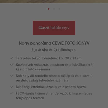
Évkönyvszerkesztés lépésről lépésre
Nagyméretű fotók fotópapíron
Térkép poszter
Hűtőmágnesek
Zsebnaptár
CEWE szerkesztési tippek
k
Könyvsablonok
Little Prints
Direkt nyomtatású akrilüveg fotó
Dekorációk
Határidőnaptár
CEWE videós podcast
Vásárlói mintakönyvek
Matt Prints
Direkt nyomtatású alufotó
Üdvözlőkártyák
Kiegészítők
CEWE PHOTO AWARD FOTÓPÁLYÁZAT
Így működik
Képméretek
Galériafotó
Kiskedvencek világa
CEWE myPhotos
Fotózási tippek és trükkök
oftver
Nagy panoráma CEWE FOTÓKÖNYV
Kids CEWE FOTÓKÖNYV
Prémium poszter
Habkarton
Iskolaszer és irodaszer
Hogyan készíts jobb képeket a telefonodd
Élje át újra és újra élményeit.
s
Tetszetős fekvő formátum: kb. 28 x 21 cm
Art Collection CEWE FOTÓKÖNYV
Art Prints
Esküvői köszöntő tábla
Fényképes ajándékdobozok
Híreink
Közkedvelt választás utazáson és a háziállatokról
készült fotók számára
Kiegészítők
Fotókidolgozás normál
Poszterléc
Textíliák
CEWE sztorik
Sok hely áll rendelkezésre a tájképek és a közeli,
részletgazdag felvételek számára
CEWE myPhotos
Fényképtároló dobozok
Hexxas
Art Prints
Egyedi ajándékötletek
Minőségi effektlakkozás is választható hozzá
FSC®-tanúsítvánnyal rendelkező, klímasemleges
Fotócsomagok
Fafotó
Fényképes naptárak
Ajándékötletek szeretteinek
fényképes termék
Fotómatrica
Többrészes fali dekoráció
CEWE FOTÓKÖNYV Kids
Utazás