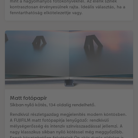
mint a hagyományos fotókönyveknél. Az élénk színek
kontrasztosan érvényesülnek rajta. Ideális választás, ha a
fenntarthatóság elkötelezettje vagy.
Matt fotópapír
Síkban nyíló kötés, 134 oldalig rendelhető.
Rendkívül részletgazdag megjelenítés modern köntösben.
A FUJIFILM matt fotópapírja lenyűgöző: rendkívüli
mélységerősség és intenzív színvisszaadással jellemzi. A
nagy klasszikus síkban nyíló kötéssel még meggyőzőbb.
Ennek köszönhetően felvételeit Ön akár dupla oldalon is