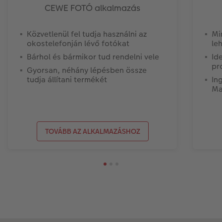
CEWE FOTÓ alkalmazás
Közvetlenül fel tudja használni az
Mi
okostelefonján lévő fotókat
le
Bárhol és bármikor tud rendelni vele
Id
pr
Gyorsan, néhány lépésben össze
tudja állítani termékét
In
Ma
TOVÁBB AZ ALKALMAZÁSHOZ