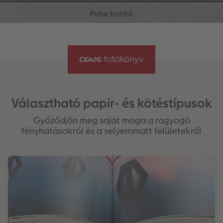
Egyedileg szerkeszthető borító és
könyvgerinc
Legfeljebb 130 oldalig rendelhető
Választható papír- és kötéstípusok
Győződjön meg saját maga a ragyogó
fényhatásokról és a selyemmatt felületekről