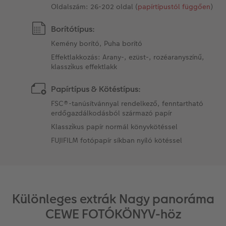
Oldalszám: 26-202 oldal (
papírtípustól függően
)
Borítótípus:
Kemény borító, Puha borító
Effektlakkozás: Arany-, ezüst-, rozéaranyszínű,
klasszikus effektlakk
Papírtípus & Kötéstípus:
FSC®-tanúsítvánnyal rendelkező, fenntartható
erdőgazdálkodásból származó papír
Klasszikus papír normál könyvkötéssel
FUJIFILM fotópapír síkban nyíló kötéssel
Különleges extrák Nagy panoráma
CEWE FOTÓKÖNYV-höz