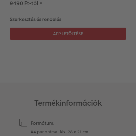
9490 Ft-tól
*
Azonnali fotókidolgozás
Fotókollázsok
CEWE myPhotos
Esküvő
Szerkesztés és rendelés
Matrica nyomtatás azonnal
Fotószalag
CEWE myPhotos
Kiegészítők
XXL Retró fotó
CEWE myPhotos
Kiegészítők
CEWE myPhotos
Termékinformációk
Formátum:
A4 panoráma: kb. 28 x 21 cm