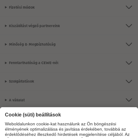
Fizetési módok
Kiszállítást végző partnereink
Minőség & Megbízhatóság
Fenntarthatóság a CEWE-nél
Szolgáltatások
A vállalat
Termékkínálat
CEWE Fotóvilág