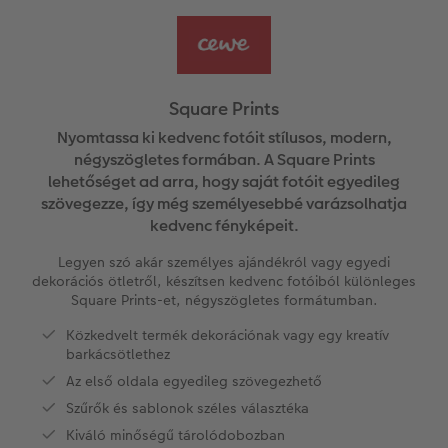
Vásárlói mintakönyvek
Matt Prints
Direkt nyomtatású alufotó
Üdvözlőkártyák
Kiegészítők
CEWE PHOTO AWARD FOTÓPÁLYÁZAT
Így működik
Képméretek
Galériafotó
Kiskedvencek világa
CEWE myPhotos
Fotózási tippek és trükkök
oftver
Square Prints
Kids CEWE FOTÓKÖNYV
Prémium poszter
Habkarton
Iskolaszer és irodaszer
Hogyan készíts jobb képeket a telefonodd
Nyomtassa ki kedvenc fotóit stílusos, modern,
s
négyszögletes formában. A Square Prints
lehetőséget ad arra, hogy saját fotóit egyedileg
Art Collection CEWE FOTÓKÖNYV
Art Prints
Esküvői köszöntő tábla
Fényképes ajándékdobozok
Híreink
szövegezze, így még személyesebbé varázsolhatja
kedvenc fényképeit.
Kiegészítők
Fotókidolgozás normál
Poszterléc
Textíliák
CEWE sztorik
Legyen szó akár személyes ajándékról vagy egyedi
CEWE myPhotos
Fényképtároló dobozok
Hexxas
Egyedi ajándékötletek
Art Prints
dekorációs ötletről, készítsen kedvenc fotóiból különleges
Square Prints-et, négyszögletes formátumban.
Fotócsomagok
Fafotó
Fényképes naptárak
Ajándékötletek szeretteinek
Közkedvelt termék dekorációnak vagy egy kreatív
barkácsötlethez
Fotómatrica
Többrészes fali dekoráció
CEWE FOTÓKÖNYV Kids
Utazás
Az első oldala egyedileg szövegezhető
Szűrők és sablonok széles választéka
Azonnali fotókidolgozás
Fotókollázsok
CEWE myPhotos
Esküvő
Kiváló minőségű tárolódobozban