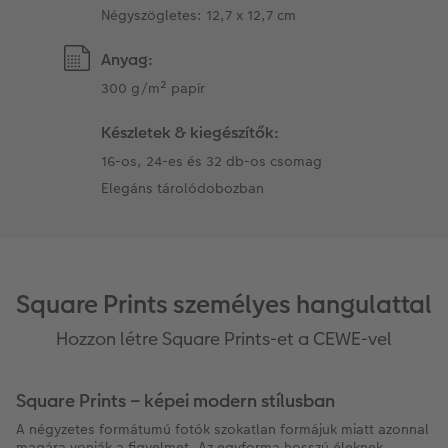
Négyszögletes: 12,7 x 12,7 cm
Anyag:
300 g/m² papír
Készletek & kiegészítők:
16-os, 24-es és 32 db-os csomag
Elegáns tárolódobozban
Square Prints személyes hangulattal
Hozzon létre Square Prints-et a CEWE-vel
Square Prints – képei modern stílusban
A négyzetes formátumú fotók szokatlan formájuk miatt azonnal
magára vonják a figyelmet. Az egyforma hosszú éleknek