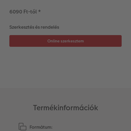
Matrica nyomtatás azonnal
Fotószalag
CEWE myPhotos
6090 Ft-tól
*
Kiegészítők
XXL Retró fotó
Szerkesztés és rendelés
CEWE myPhotos
Kiegészítők
CEWE myPhotos
Termékinformációk
Formátum: