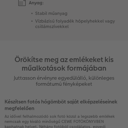
Anyag:
Stabil műanyag
Vízbázisú folyadék hópelyhekkel vagy
csillámszívekkel
Örökítse meg az emlékeket kis
műalkotások formájában
Juttasson érvényre egyedülálló, különleges
formátumú fényképeket
Készítsen fotós hógömböt saját elképzeléseinek
megfelelően
Az idővel felhalmozódó sok fotó közül a legszebb emlékek
nemcsak egy kiváló minőségű CEWE FOTÓKÖNYVBEN
kaphatnak helyet. Néhány fotóból csodálatos, egyedi