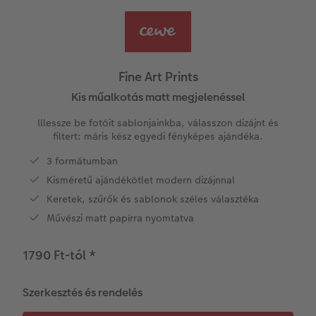
Vásárlói mintakönyvek
Matt Prints
Direkt nyomtatású alufotó
Üdvözlőkártyák
Kiegészítők
CEWE PHOTO AWARD FOTÓPÁLYÁZAT
Így működik
Képméretek
Galériafotó
Kiskedvencek világa
CEWE myPhotos
Fotózási tippek és trükkök
oftver
Fine Art Prints
Kids CEWE FOTÓKÖNYV
Prémium poszter
Habkarton
Iskolaszer és irodaszer
Hogyan készíts jobb képeket a telefonodd
Kis műalkotás matt megjelenéssel
s
Illessze be fotóit sablonjainkba, válasszon dizájnt és
Art Collection CEWE FOTÓKÖNYV
Art Prints
Esküvői köszöntő tábla
Fényképes ajándékdobozok
Híreink
filtert: máris kész egyedi fényképes ajándéka.
3 formátumban
Kiegészítők
Fotókidolgozás normál
Poszterléc
Textíliák
CEWE sztorik
Kisméretű ajándékötlet modern dizájnnal
CEWE myPhotos
Fényképtároló dobozok
Hexxas
Egyedi ajándékötletek
Art Prints
Keretek, szűrők és sablonok széles választéka
Művészi matt papírra nyomtatva
Fotócsomagok
Fafotó
Fényképes naptárak
Ajándékötletek szeretteinek
1790 Ft-tól
*
Fotómatrica
Többrészes fali dekoráció
CEWE FOTÓKÖNYV Kids
Utazás
Szerkesztés és rendelés
Azonnali fotókidolgozás
Fotókollázsok
CEWE myPhotos
Esküvő