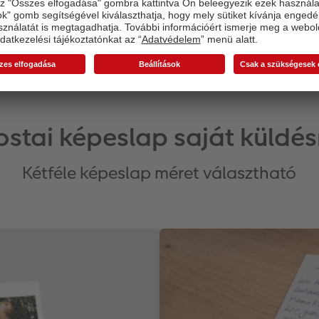
ostai képeslap saját küldés
Kétféle képeslap méret választható