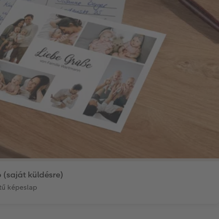
 (saját küldésre)
tű képeslap