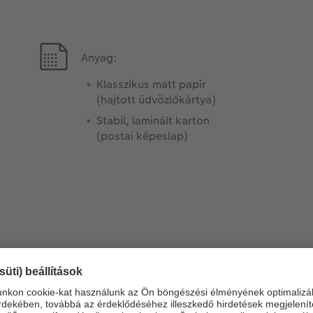
Anyag:
Klasszikus matt papír
(hajtott üdvözlőkártya)
Stabil, laminált karton
(postai képeslap)