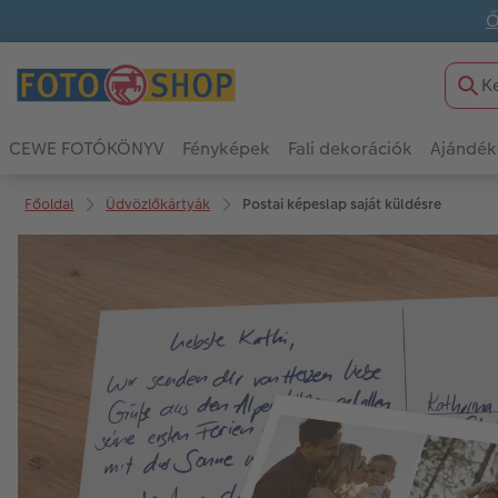
Ő
CEWE FOTÓKÖNYV
Fényképek
Fali dekorációk
Ajándék
Főoldal
Üdvözlőkártyák
Postai képeslap saját küldésre