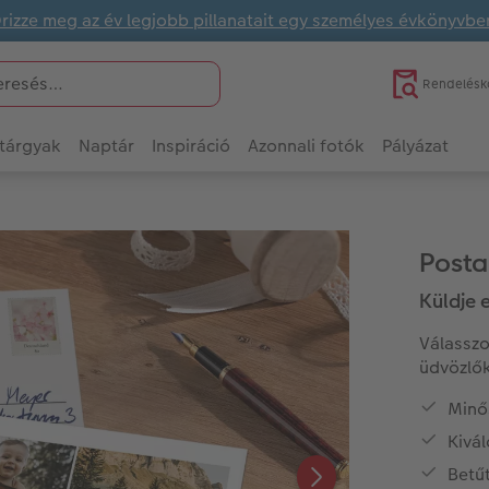
rizze meg az év legjobb pillanatait egy személyes évkönyvbe
Rendelésk
tárgyak
Naptár
Inspiráció
Azonnali fotók
Pályázat
Posta
Küldje 
Válasszo
üdvözlők
Minős
Kivál
Betűt