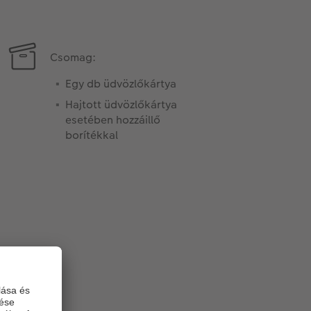
Csomag:
Egy db üdvözlőkártya
Hajtott üdvözlőkártya
esetében hozzáillő
borítékkal