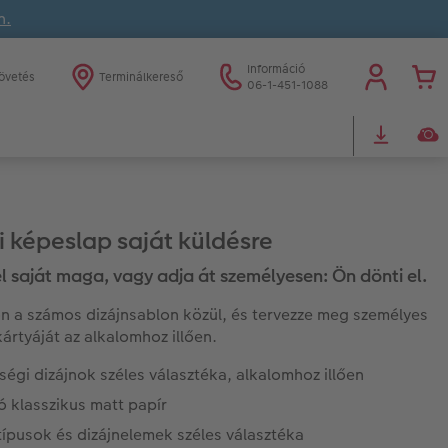
n.
Információ
övetés
Terminálkereső
06-1-451-1088
i képeslap saját küldésre
el saját maga, vagy adja át személyesen: Ön dönti el.
n a számos dizájnsablon közül, és tervezze meg személyes
ártyáját az alkalomhoz illően.
égi dizájnok széles választéka, alkalomhoz illően
ó klasszikus matt papír
ípusok és dizájnelemek széles választéka