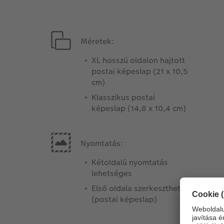
Méretek:
XL hosszú oldalon hajtott
postai képeslap (21 x 10,5
cm)
Klasszikus postai
képeslap (14,8 x 10,4 cm)
Nyomtatás:
Kétoldalú nyomtatás
lehetséges
Első oldala szerkeszthető
(postai képeslap)