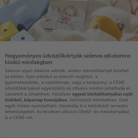
Hagyományos üdvözlőkártyák számos alkalomra
kiváló minőségben
Számos olyan alkalom adódik, amikor üdvözlőkártyát küldhet
az ember. Ilyen például az esküvői meghívó, a
gyermekszületés, a születésnap, vagy a karácsony: a CEWE
üdvözlőkártyáival egyedülálló és stílusos módon juttathatja el
üzeneteit a címzettnek. Készítsen
egyedi üdvözlőkártyákat saját
fotóiból, képeslap formájában
, különböző méretekben. Ezek
egyik oldala nyomtatható. Használja ki a különböző tervezési
lehetőségeket, és készítsen stílusos Ültető- és menükártyákat
is a CEWE-vel.