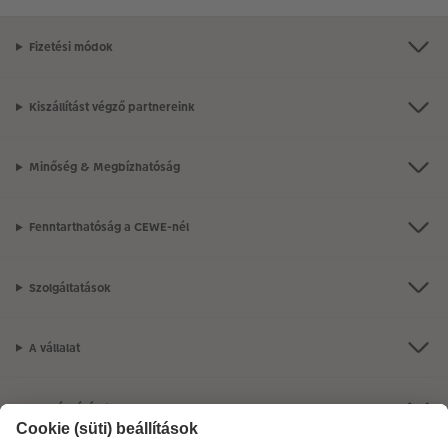
Fizetési módok
Kiszállítást végző partnereink
Minőség & Megbízhatóság
Fenntarthatóság a CEWE-nél
Szolgáltatások
A vállalat
Termékkínálat