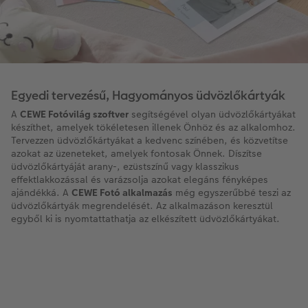
Egyedi tervezésű, Hagyományos üdvözlőkártyák
A
CEWE Fotóvilág szoftver
segítségével olyan üdvözlőkártyákat
készíthet, amelyek tökéletesen illenek Önhöz és az alkalomhoz.
Tervezzen üdvözlőkártyákat a kedvenc színében, és közvetítse
azokat az üzeneteket, amelyek fontosak Önnek. Díszítse
üdvözlőkártyáját arany-, ezüstszínű vagy klasszikus
effektlakkozással és varázsolja azokat elegáns fényképes
ajándékká. A
CEWE Fotó alkalmazás
még egyszerűbbé teszi az
üdvözlőkártyák megrendelését. Az alkalmazáson keresztül
egyből ki is nyomtattathatja az elkészített üdvözlőkártyákat.