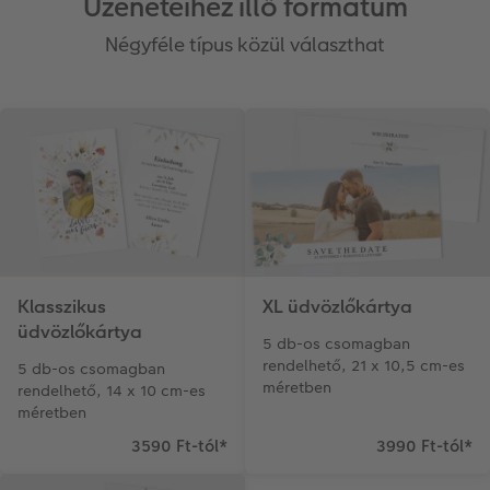
Üzeneteihez illő formátum
Négyféle típus közül választhat
Klasszikus
XL üdvözlőkártya
üdvözlőkártya
5 db-os csomagban
rendelhető, 21 x 10,5 cm-es
5 db-os csomagban
méretben
rendelhető, 14 x 10 cm-es
méretben
3590 Ft-tól
*
3990 Ft-tól
*