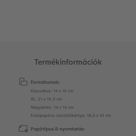
Matrica nyomtatás azonnal
Fotószalag
CEWE myPhotos
Kiegészítők
XXL Retró fotó
CEWE myPhotos
Kiegészítők
CEWE myPhotos
Termékinformációk
Formátumok:
Klasszikus: 14 x 10 cm
XL: 21 x 10,5 cm
Négyzetes: 14 x 14 cm
Fotópapíros üdvözlőkártya: 18,5 x 10 cm
Papírtípus & nyomtatás: