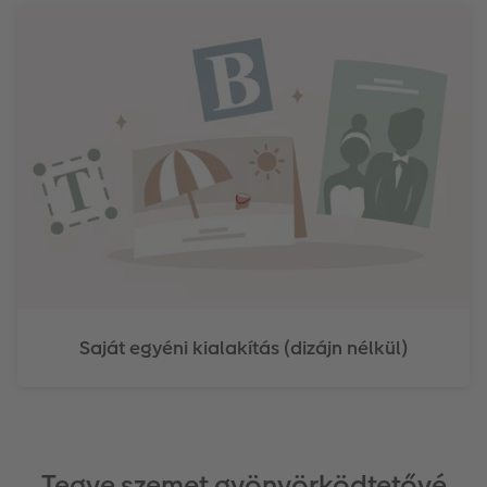
Saját egyéni kialakítás (dizájn nélkül)
Tegye szemet gyönyörködtetővé