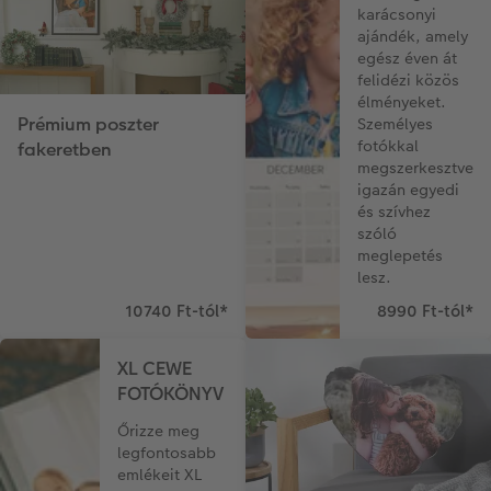
karácsonyi
ajándék, amely
egész éven át
felidézi közös
élményeket.
Prémium poszter
Személyes
fotókkal
fakeretben
megszerkesztve
igazán egyedi
és szívhez
szóló
meglepetés
lesz.
10740 Ft-tól
*
8990 Ft-tól
*
XL CEWE
FOTÓKÖNYV
Őrizze meg
legfontosabb
emlékeit XL