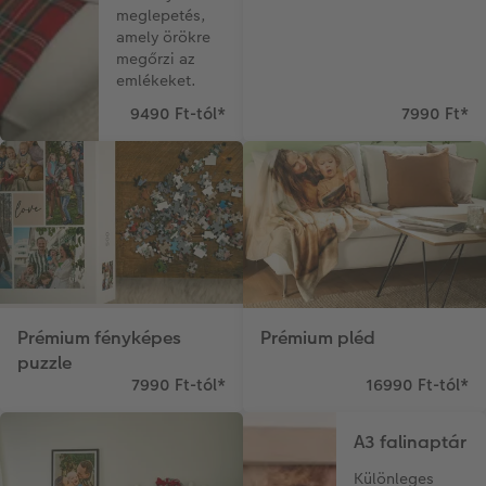
meglepetés,
Matrica nyomtatás azonnal
Fotószalag
CEWE myPhotos
amely örökre
megőrzi az
Kiegészítők
XXL Retró fotó
emlékeket.
9490 Ft-tól
*
7990 Ft
*
CEWE myPhotos
Kiegészítők
CEWE myPhotos
Prémium fényképes
Prémium pléd
puzzle
7990 Ft-tól
*
16990 Ft-tól
*
A3 falinaptár
Különleges