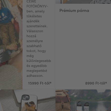
CEWE
FOTÓKÖNYV-
Prémium párna
ben, amely
tökéletes
ajándék
szeretteinek.
Válasszon
hozzá
személyre
szabható
tokot, hogy
még
különlegesebb
és egyedibb
meglepetést
adhasson.
15990 Ft-tól
*
8990 Ft-tól
*