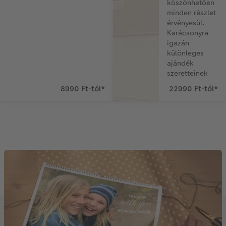
köszönhetően
minden részlet
érvényesül.
Karácsonyra
igazán
különleges
ajándék
szeretteinek
8990 Ft-tól
*
22990 Ft-tól
*