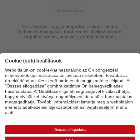
Hozzájárulok, hogy a megadott e-mail címemre
hírleveleket kapjak az Adatkezelési tájékoztatóban
foglaltak szerint, amelyet az oldal alján talál.
Fizetési módok
Kiszállítást végző partnereink
Minőség & Megbízhatóság
Fenntarthatóság a CEWE-nél
Szolgáltatások