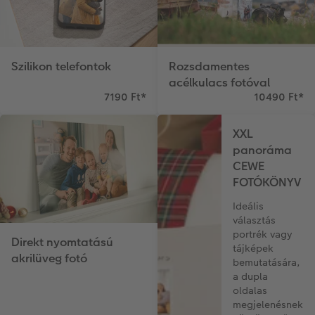
Szilikon telefontok
Rozsdamentes
acélkulacs fotóval
7190 Ft
*
10490 Ft
*
XXL
panoráma
CEWE
FOTÓKÖNYV
Ideális
választás
portrék vagy
Direkt nyomtatású
tájképek
akrilüveg fotó
bemutatására,
a dupla
oldalas
megjelenésnek