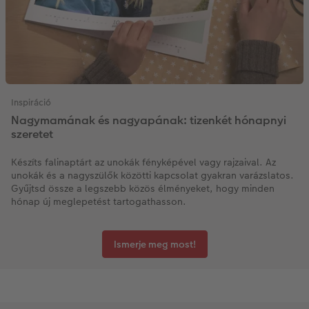
Inspiráció
Nagymamának és nagyapának: tizenkét hónapnyi
szeretet
Készíts falinaptárt az unokák fényképével vagy rajzaival. Az
unokák és a nagyszülők közötti kapcsolat gyakran varázslatos.
Gyűjtsd össze a legszebb közös élményeket, hogy minden
hónap új meglepetést tartogathasson.
Ismerje meg most!