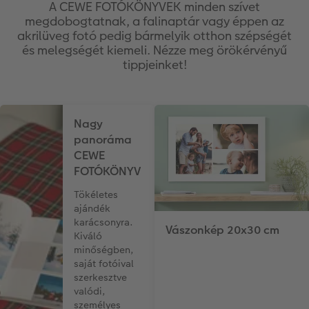
A CEWE FOTÓKÖNYVEK minden szívet
megdobogtatnak, a falinaptár vagy éppen az
Vásárlói mintakönyvek
Matt Prints
Direkt nyomtatású alufotó
Üdvözlőkártyák
Kiegészítők
CEWE PHOTO AWARD FOTÓPÁLYÁZAT
akrilüveg fotó pedig bármelyik otthon szépségét
és melegségét kiemeli. Nézze meg örökérvényű
Így működik
Képméretek
Galériafotó
Kiskedvencek világa
CEWE myPhotos
Fotózási tippek és trükkök
tippjeinket!
oftver
Kids CEWE FOTÓKÖNYV
Prémium poszter
Habkarton
Iskolaszer és irodaszer
Hogyan készíts jobb képeket a telefonodd
s
Nagy
Art Collection CEWE FOTÓKÖNYV
Art Prints
Esküvői köszöntő tábla
Fényképes ajándékdobozok
Híreink
panoráma
CEWE
Kiegészítők
Fotókidolgozás normál
Poszterléc
Textíliák
CEWE sztorik
FOTÓKÖNYV
CEWE myPhotos
Fényképtároló dobozok
Hexxas
Art Prints
Egyedi ajándékötletek
Tökéletes
ajándék
karácsonyra.
Fotócsomagok
Fafotó
Fényképes naptárak
Ajándékötletek szeretteinek
Vászonkép 20x30 cm
Kiváló
minőségben,
Fotómatrica
Többrészes fali dekoráció
CEWE FOTÓKÖNYV Kids
Utazás
saját fotóival
szerkesztve
valódi,
Azonnali fotókidolgozás
Fotókollázsok
CEWE myPhotos
Esküvő
személyes