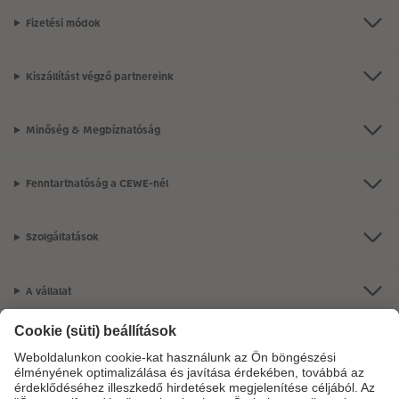
Fizetési módok
Kiszállítást végző partnereink
Minőség & Megbízhatóság
Fenntarthatóság a CEWE-nél
Szolgáltatások
A vállalat
Termékkínálat
CEWE Fotóvilág