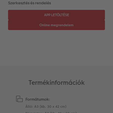
Szerkesztés és rendelés
Azonnali fotókidolgozás
Fotókollázsok
CEWE myPhotos
Esküvő
Matrica nyomtatás azonnal
Fotószalag
CEWE myPhotos
Kiegészítők
XXL Retró fotó
CEWE myPhotos
Kiegészítők
CEWE myPhotos
Termékinformációk
Formátumok:
Álló: A3 (kb. 30 x 42 cm)