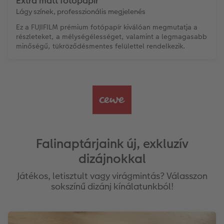
Extra matt fotópapír
Lágy színek, professzionális megjelenés
Ez a FUJIFILM prémium fotópapír kiválóan megmutatja a
részleteket, a mélységélességet, valamint a legmagasabb
minőségű, tükröződésmentes felülettel rendelkezik.
Falinaptárjaink új, exkluzív
dizájnokkal
Játékos, letisztult vagy virágmintás? Válasszon
sokszínű dizánj kínálatunkból!