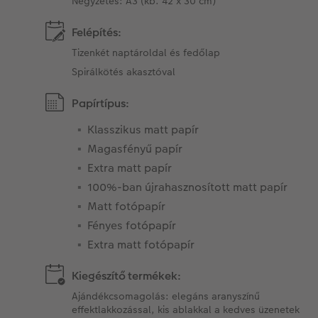
Négyzetes: A3 (kb. 42 x 30 cm)
Felépítés:
Tizenkét naptároldal és fedőlap
Spirálkötés akasztóval
Papírtípus:
Klasszikus matt papír
Magasfényű papír
Extra matt papír
100%-ban újrahasznosított matt papír
Matt fotópapír
Fényes fotópapír
Extra matt fotópapír
Kiegészítő termékek:
Ajándékcsomagolás: elegáns aranyszínű
effektlakkozással, kis ablakkal a kedves üzenetek