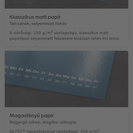
Klasszikus matt papír
Telt színek, selyemmatt hatás
A minőségi, 250 g/m² vastagságú, klasszikus matt
papírtípus selyemmatt felületére kiválóan lehet írni tollal.
Magasfényű papír
Ragyogó színek, elegáns csillogás
Az FSC®-tanúsítvánnyal rendelkező, 250 g/m²