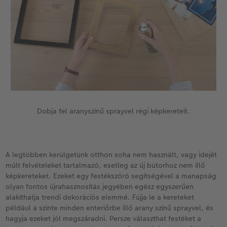
Dobja fel aranyszínű sprayvel régi képkereteit.
A legtöbben kerülgetünk otthon soha nem használt, vagy idejét
múlt felvételeket tartalmazó, esetleg az új bútorhoz nem illő
képkereteket. Ezeket egy festékszóró segítségével a manapság
olyan fontos újrahasznosítás jegyében egész egyszerűen
alakíthatja trendi dekorációs elemmé. Fújja le a kereteket
például a szinte minden enteriőrbe illő arany színű sprayvel, és
hagyja ezeket jól megszáradni. Persze választhat festéket a