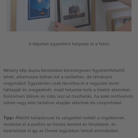
A képeket egyenként helyezze el a falon
Néhány kép dupla keretezése különlegesen figyelemfelkeltő
lehet, alkalmazza bátran ezt a szokatlan, de látványos
megoldást! Egyszerűen csak távolítsa el a nagyobb keret
hátlapját és üvegezését, majd helyezze bele a kisebb elemeket.
Különösen ízléses és szép lesz az összhatás, ha ezek motívumok,
színek vagy akár tartalom alapján alkotnak kis csoportokat.
Tipp:
Mielőtt kalapáccsal és szögekkel nekiáll a rögzítésnek,
rendezze el a padlón az összes keretet és fényképet, és
kísérletezze ki így az Önnek legjobban tetsző elrendezést.