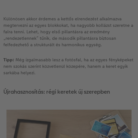
Különösen akkor érdemes a kettős elrendezést alkalmazva
megtervezni az egyes blokkokat, ha nagyobb kollázst szeretne a
falra tenni. Lehet, hogy első pillantásra az eredmény
„rendezetlennek” tűnik, de második pillantásra biztosan
felfedezhető a strukturált és harmonikus egység.
Tipp:
Még izgalmasabb lesz a fotósfal, ha az egyes fényképeket
nem szokás szerint közvetlenül közepére, hanem a keret egyik
sarkába helyezi.
Újrahasznosítás: régi keretek új szerepben