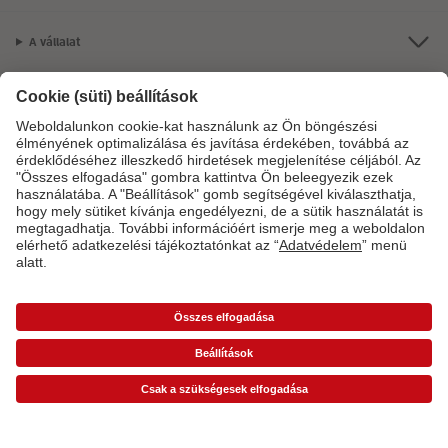
A vállalat
Termékkínálat
CEWE Fotóvilág
Szolgáltatásainkkal vagy megrendelésével kapcsolatos kérdések esetén
hívjon minket telefonon:
06-1-451-1088
Hétfő-vasárnap: 8:00–17:00 óráig.
*Az árak ajánlott fogyasztói árak és az ÁFÁ-t tartalmazzák, de nem tartalmazzák a
szállítási költséget (üzletben történő átvétel esetén sem).
Árlisták
A képen látható
termék ára esetleg magasabb lehet.