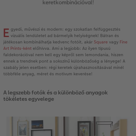
keretkombinációval!
Vásárlói mintakönyvek
Matt Prints
Direkt nyomtatású alufotó
Üdvözlőkártyák
Kiegészítők
CEWE PHOTO AWARD FOTÓPÁLYÁZAT
Így működik
Képméretek
Galériafotó
Kiskedvencek világa
CEWE myPhotos
Fotózási tippek és trükkök
oftver
E
gyedi, művészi és modern: egy szokatlan felfüggesztés
Kids CEWE FOTÓKÖNYV
Prémium poszter
Habkarton
Iskolaszer és irodaszer
Hogyan készíts jobb képeket a telefonodd
vizuális lendületet ad bármelyik helyiségnek! Bátran és
s
játékosan kombinálhatja kedvenc fotóit, akár
Square
vagy
Fine
Art Collection CEWE FOTÓKÖNYV
Art Prints
Esküvői köszöntő tábla
Fényképes ajándékdobozok
Híreink
Art Prints-ként
előhívva. Ami a legjobb: Az ilyen típusú
faldekorációval nem kell egy képről sem lemondania, hiszen
Kiegészítők
Fotókidolgozás normál
Poszterléc
Textíliák
CEWE sztorik
ennek a trendnek pont a sokszínű különbözőség a lényege! A
szabály jelen esetben: régi keretek újrahasznosításával minél
többféle anyag, méret és motívum keverése!
CEWE myPhotos
Fényképtároló dobozok
Hexxas
Art Prints
Egyedi ajándékötletek
Fotócsomagok
Fafotó
Fényképes naptárak
Ajándékötletek szeretteinek
A legszebb fotók és a különböző anyagok
tökéletes egyvelege
Fotómatrica
Többrészes fali dekoráció
CEWE FOTÓKÖNYV Kids
Utazás
Azonnali fotókidolgozás
Fotókollázsok
CEWE myPhotos
Esküvő
Matrica nyomtatás azonnal
Fotószalag
CEWE myPhotos