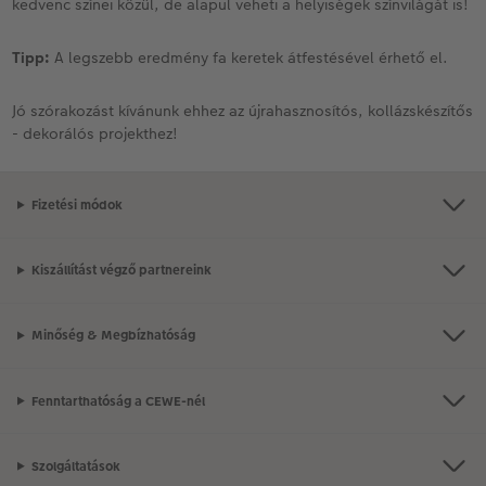
kedvenc színei közül, de alapul veheti a helyiségek színvilágát is!
Tipp:
A legszebb eredmény fa keretek átfestésével érhető el.
Jó szórakozást kívánunk ehhez az újrahasznosítós, kollázskészítős
- dekorálós projekthez!
Fizetési módok
Kiszállítást végző partnereink
Minőség & Megbízhatóság
Fenntarthatóság a CEWE-nél
Szolgáltatások