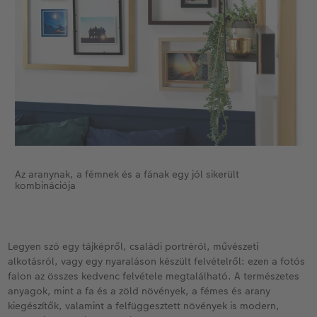
Kiegészítők
XXL Retró fotó
CEWE myPhotos
Kiegészítők
CEWE myPhotos
Az aranynak, a fémnek és a fának egy jól sikerült
kombinációja
Legyen szó egy tájképről, családi portréról, művészeti
alkotásról, vagy egy nyaraláson készült felvételről: ezen a fotós
falon az összes kedvenc felvétele megtalálható. A természetes
anyagok, mint a fa és a zöld növények, a fémes és arany
kiegészítők, valamint a felfüggesztett növények is modern,