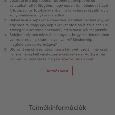
Válassza ki a papírtípust. Többféle papírtípus közül
választhat, attól függően, hogy milyen formátumot választ.
A fotópapíros fotókönyv síkban nyíló kötéssel készül, így a
könyv kiállítva is nyitva maradhat.
Helyezze el a képeket a könyvben. Kerülhet például egy kép
egy oldalra, vagy egy kép akár két oldalon is átívelhet. Ha
szöveget is szeretne hozzáadni, azt is most kell megtennie.
Befejezésképpen nézze át a könyvet, hogy minden rendben
van-e, minden a kívánt helyen van-e? Minden kép
megfelelően van-e kivágva?
Utolsó lépésként rendelje meg a könyvet! Ezután már csak
néhány napig kell várakoznia a kézbesítésre. Addig is, ha
van kedve, nézegesse meg
inspirációs oldalainkat
!
Kezdés most
Termékinformációk