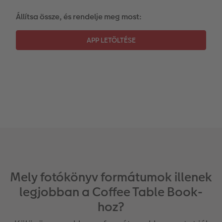
Azonnali fotókidolgozás
Fotókollázsok
CEWE myPhotos
Esküvő
Állítsa össze, és rendelje meg most:
Matrica nyomtatás azonnal
Fotószalag
CEWE myPhotos
Kiegészítők
XXL Retró fotó
CEWE myPhotos
Kiegészítők
CEWE myPhotos
Mely fotókönyv formátumok illenek
legjobban a Coffee Table Book-
hoz?