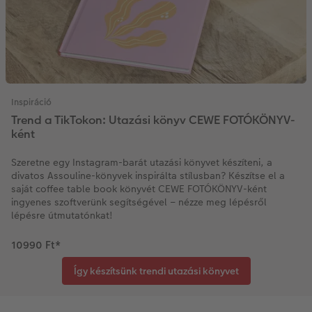
Inspiráció
Trend a TikTokon: Utazási könyv CEWE FOTÓKÖNYV-
ként
Szeretne egy Instagram-barát utazási könyvet készíteni, a
divatos Assouline-könyvek inspirálta stílusban? Készítse el a
saját coffee table book könyvét CEWE FOTÓKÖNYV-ként
ingyenes szoftverünk segítségével – nézze meg lépésről
lépésre útmutatónkat!
10990 Ft
*
Így készítsünk trendi utazási könyvet