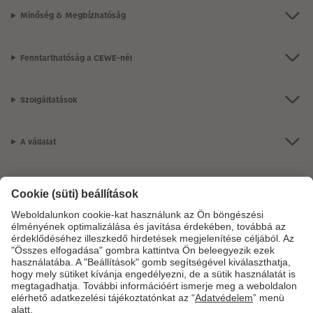
Minőség & Megbízhatóság
Fenntarthatóság a CEWE-nél
Szolgáltatások
A vállalat
Termékkínálat
CEWE Fotóvilág