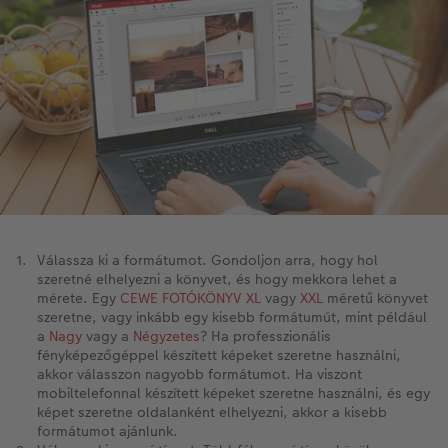
Válassza ki a formátumot. Gondoljon arra, hogy hol
szeretné elhelyezni a könyvet, és hogy mekkora lehet a
mérete. Egy
CEWE FOTÓKÖNYV XL
vagy
XXL
méretű könyvet
szeretne, vagy inkább egy kisebb formátumút, mint például
a
Nagy
vagy a
Négyzetes
? Ha professzionális
fényképezőgéppel készített képeket szeretne használni,
akkor válasszon nagyobb formátumot. Ha viszont
mobiltelefonnal készített képeket szeretne használni, és egy
képet szeretne oldalanként elhelyezni, akkor a kisebb
formátumot ajánlunk.