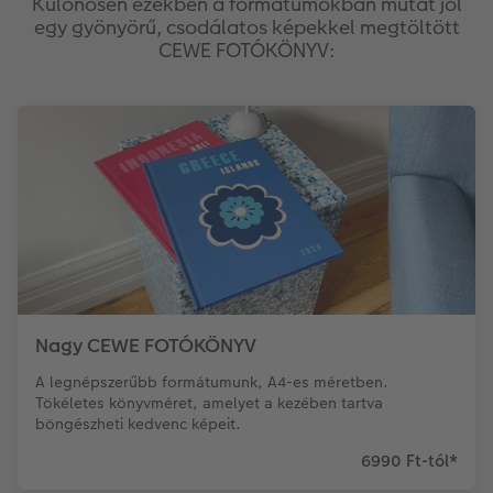
Különösen ezekben a formátumokban mutat jól
egy gyönyörű, csodálatos képekkel megtöltött
CEWE FOTÓKÖNYV:
Nagy CEWE FOTÓKÖNYV
A legnépszerűbb formátumunk, A4-es méretben.
Tökéletes könyvméret, amelyet a kezében tartva
böngészheti kedvenc képeit.
6990 Ft-tól
*