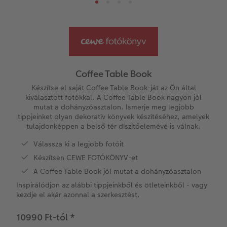
k
Könyvsablonok
Little Prints
Direkt nyomtatású akrilüveg fotó
Dekorációk
Határidőnaptár
CEWE videós podcast
Vásárlói mintakönyvek
Matt Prints
Direkt nyomtatású alufotó
Üdvözlőkártyák
Kiegészítők
CEWE PHOTO AWARD FOTÓPÁLYÁZAT
Így működik
Képméretek
Galériafotó
Kiskedvencek világa
CEWE myPhotos
Fotózási tippek és trükkök
oftver
Coffee Table Book
Kids CEWE FOTÓKÖNYV
Prémium poszter
Habkarton
Iskolaszer és irodaszer
Hogyan készíts jobb képeket a telefonodd
Készítse el saját Coffee Table Book-ját az Ön által
s
kiválasztott fotókkal. A Coffee Table Book nagyon jól
mutat a dohányzóasztalon. Ismerje meg legjobb
Art Collection CEWE FOTÓKÖNYV
Art Prints
Esküvői köszöntő tábla
Fényképes ajándékdobozok
Híreink
tippjeinket olyan dekoratív könyvek készítéséhez, amelyek
tulajdonképpen a belső tér díszítőelemévé is válnak.
Kiegészítők
Fotókidolgozás normál
Poszterléc
Textíliák
CEWE sztorik
Válassza ki a legjobb fotóit
Készítsen CEWE FOTÓKÖNYV-et
CEWE myPhotos
Fényképtároló dobozok
Hexxas
Art Prints
Egyedi ajándékötletek
A Coffee Table Book jól mutat a dohányzóasztalon
Fotócsomagok
Fafotó
Fényképes naptárak
Ajándékötletek szeretteinek
Inspirálódjon az alábbi tippjeinkből és ötleteinkből - vagy
kezdje el akár azonnal a szerkesztést.
Fotómatrica
Többrészes fali dekoráció
CEWE FOTÓKÖNYV Kids
Utazás
10990 Ft-tól
*