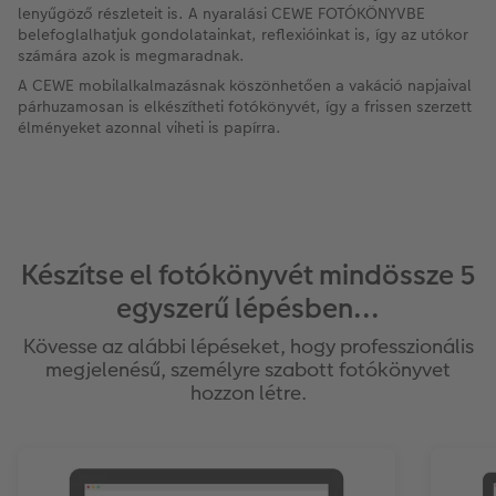
lenyűgöző részleteit is. A nyaralási CEWE FOTÓKÖNYVBE
belefoglalhatjuk gondolatainkat, reflexióinkat is, így az utókor
számára azok is megmaradnak.
A CEWE mobilalkalmazásnak köszönhetően a vakáció napjaival
párhuzamosan is elkészítheti fotókönyvét, így a frissen szerzett
élményeket azonnal viheti is papírra.
Készítse el fotókönyvét mindössze 5
egyszerű lépésben...
Kövesse az alábbi lépéseket, hogy professzionális
megjelenésű, személyre szabott fotókönyvet
hozzon létre.