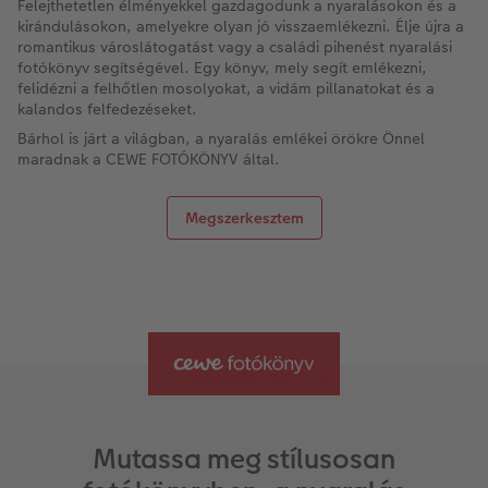
Felejthetetlen élményekkel gazdagodunk a nyaralásokon és a
Vásárlói mintakönyvek
Matt Prints
Direkt nyomtatású alufotó
Üdvözlőkártyák
Kiegészítők
CEWE PHOTO AWARD FOTÓPÁLYÁZAT
kirándulásokon, amelyekre olyan jó visszaemlékezni. Élje újra a
romantikus városlátogatást vagy a családi pihenést nyaralási
Így működik
Képméretek
Galériafotó
Kiskedvencek világa
CEWE myPhotos
Fotózási tippek és trükkök
fotókönyv segítségével. Egy könyv, mely segít emlékezni,
oftver
felidézni a felhőtlen mosolyokat, a vidám pillanatokat és a
kalandos felfedezéseket.
Kids CEWE FOTÓKÖNYV
Prémium poszter
Habkarton
Iskolaszer és irodaszer
Hogyan készíts jobb képeket a telefonodd
s
Bárhol is járt a világban, a nyaralás emlékei örökre Önnel
maradnak a CEWE FOTÓKÖNYV által.
Art Collection CEWE FOTÓKÖNYV
Art Prints
Esküvői köszöntő tábla
Fényképes ajándékdobozok
Híreink
Kiegészítők
Fotókidolgozás normál
Poszterléc
Textíliák
CEWE sztorik
Megszerkesztem
CEWE myPhotos
Fényképtároló dobozok
Hexxas
Art Prints
Egyedi ajándékötletek
Fotócsomagok
Fafotó
Fényképes naptárak
Ajándékötletek szeretteinek
Fotómatrica
Többrészes fali dekoráció
CEWE FOTÓKÖNYV Kids
Utazás
Azonnali fotókidolgozás
Fotókollázsok
CEWE myPhotos
Esküvő
Mutassa meg stílusosan
Matrica nyomtatás azonnal
Fotószalag
CEWE myPhotos