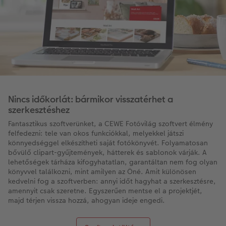
Nincs időkorlát: bármikor visszatérhet a
szerkesztéshez
Fantasztikus szoftverünket, a CEWE Fotóvilág szoftvert élmény
felfedezni: tele van okos funkciókkal, melyekkel játszi
könnyedséggel elkészítheti saját fotókönyvét. Folyamatosan
bővülő clipart-gyűjtemények, hátterek és sablonok várják. A
lehetőségek tárháza kifogyhatatlan, garantáltan nem fog olyan
könyvvel találkozni, mint amilyen az Öné. Amit különösen
kedvelni fog a szoftverben: annyi időt hagyhat a szerkesztésre,
amennyit csak szeretne. Egyszerűen mentse el a projektjét,
majd térjen vissza hozzá, ahogyan ideje engedi.