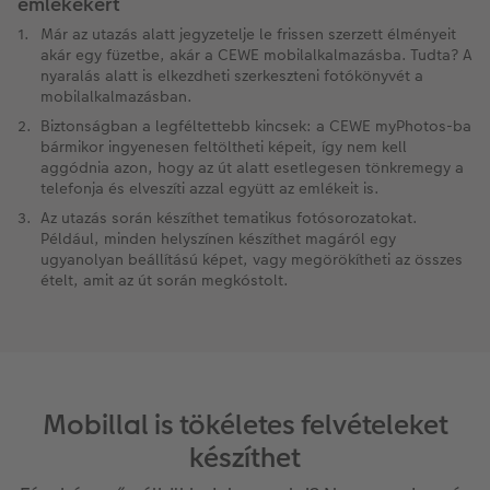
emlékekért
Már az utazás alatt jegyzetelje le frissen szerzett élményeit
akár egy füzetbe, akár a CEWE mobilalkalmazásba. Tudta? A
nyaralás alatt is elkezdheti szerkeszteni fotókönyvét a
mobilalkalmazásban.
Biztonságban a legféltettebb kincsek: a CEWE myPhotos-ba
bármikor ingyenesen feltöltheti képeit, így nem kell
aggódnia azon, hogy az út alatt esetlegesen tönkremegy a
telefonja és elveszíti azzal együtt az emlékeit is.
Az utazás során készíthet tematikus fotósorozatokat.
Például, minden helyszínen készíthet magáról egy
ugyanolyan beállítású képet, vagy megörökítheti az összes
ételt, amit az út során megkóstolt.
Mobillal is tökéletes felvételeket
készíthet