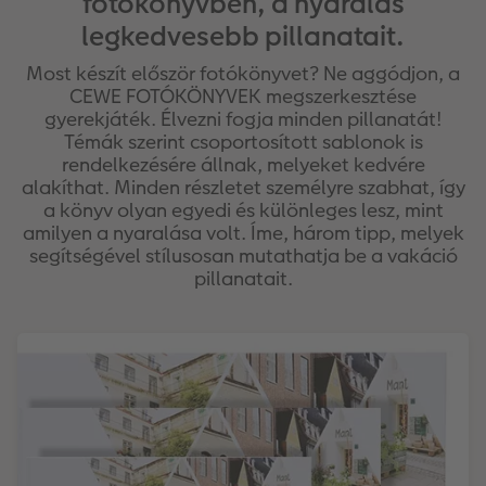
fotókönyvben, a nyaralás
legkedvesebb pillanatait.
Kiegészítők
XXL Retró fotó
Most készít először fotókönyvet? Ne aggódjon, a
CEWE FOTÓKÖNYVEK megszerkesztése
CEWE myPhotos
Kiegészítők
gyerekjáték. Élvezni fogja minden pillanatát!
Témák szerint csoportosított sablonok is
CEWE myPhotos
rendelkezésére állnak, melyeket kedvére
alakíthat. Minden részletet személyre szabhat, így
a könyv olyan egyedi és különleges lesz, mint
amilyen a nyaralása volt. Íme, három tipp, melyek
segítségével stílusosan mutathatja be a vakáció
pillanatait.