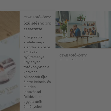
CEWE FOTÓKÖNYV
Születésnapra
szeretettel
A legszebb
születésnapi
ajándék a közös
emlékek
CEWE FOTÓKÖNYV
gyűjteménye.
Esküvői fotókönyv
Egy egyedi
fotókönyvben a
A nagy nap emlékei
kedvenc
fotókönyvben. Számtalan
pillanatok újra
dizájnban elérhető esküvői
életre kelnek, és
sablonjaink közül most
minden
mutatunk egyet, ami már
lapozással
csak az Ön képire vár. A
felidézik az
kimondott igen, az első
együtt átélt
pillantás, az ünneplés így
élményeket.
válik időtállóvá.