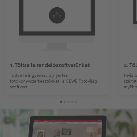
1. Töltse le rendelőszoftverünket
2. Töl
Töltse le ingyenes, díjnyertes
Hívja 
fotókönyvszerkesztőnket, a CEWE Fotóvilág
számít
szoftvert.
myPho