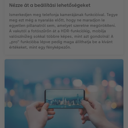
Nézze át a beállítási lehetőségeket
Ismerkedjen meg telefonja kamerájának funkcióival. Tegye
meg ezt még a nyaralás előtt, hogy ne maradjon le
egyetlen pillanatról sem, amelyet szeretne megörökíteni.
A vakutól a fotószűrőn át a HDR-funkciókig, mobilja
valószínűleg sokkal többre képes, mint azt gondolná! A
„pro" funkcióba lépve pedig maga állíthatja be a kívánt
értékeket, mint egy fényképezőn.