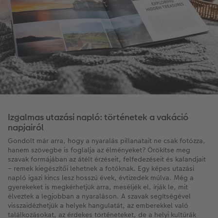
Izgalmas utazási napló: történetek a vakáció
napjairól
Gondolt már arra, hogy a nyaralás pillanatait ne csak fotózza,
hanem szövegbe is foglalja az élményeket? Örökítse meg
szavak formájában az átélt érzéseit, felfedezéseit és kalandjait
– remek kiegészítői lehetnek a fotóknak. Egy képes utazási
napló igazi kincs lesz hosszú évek, évtizedek múlva. Még a
gyerekeket is megkérhetjük arra, meséljék el, írják le, mit
élveztek a legjobban a nyaraláson. A szavak segítségével
visszaidézhetjük a helyek hangulatát, az emberekkel való
találkozásokat, az érdekes történeteket, de a helyi kultúrák