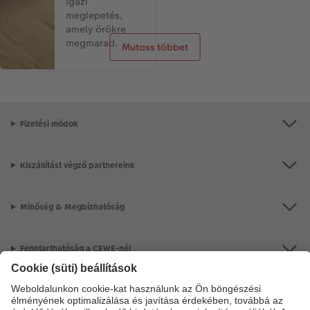
Igazi
meglepetés,
amely örökre
megmarad.
Mutass többet
Fizetési módok
Kiszállítást végző partnereink
Minőség & Megbízhatóság
Fenntarthatóság a CEWE-nél
Szolgáltatások