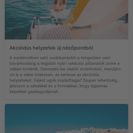
Akciódús helyzetek új nézőpontból
A medencében való csobbanástól a tengerben való
búvárkodásig a legjobb nyári vakációs pillanatok zöme a
vízben történik. Szerezzen be vízálló mobiltokot, merüljön
ön is a vízbe óvatosan, és keresse az akciódús
helyzeteket. Fejest ugrik családtagja? Szuper lehetőség,
játsszon a színekkel és a formákkal, hogy izgalmas
képekkel gazdagodjanak.