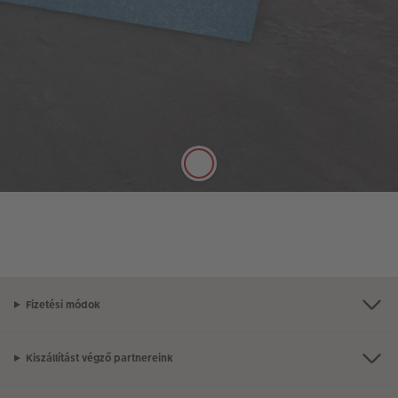
Klasszikus matt papír
Telt színek, selyemmatt hatás
A minőségi, 250 g/m² vastagságú, klasszikus matt
papír selyemmatt felülete tökéletesen alkalmas
arra, hogy tollal jegyzetelni lehessen rá.
Fizetési módok
Kiszállítást végző partnereink