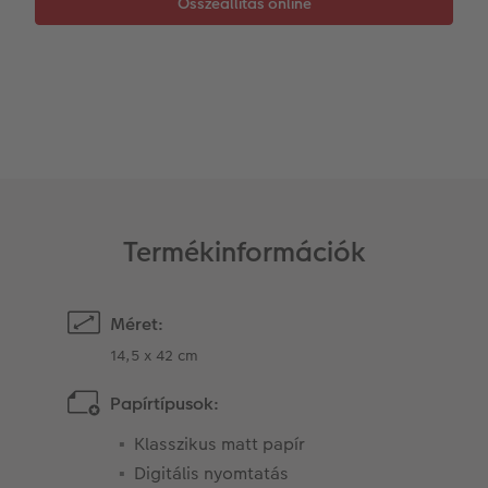
Kiegészítők
XXL Retró fotó
CEWE myPhotos
Kiegészítők
CEWE myPhotos
Termékinformációk
Méret:
14,5 x 42 cm
Papírtípusok:
Klasszikus matt papír
Digitális nyomtatás