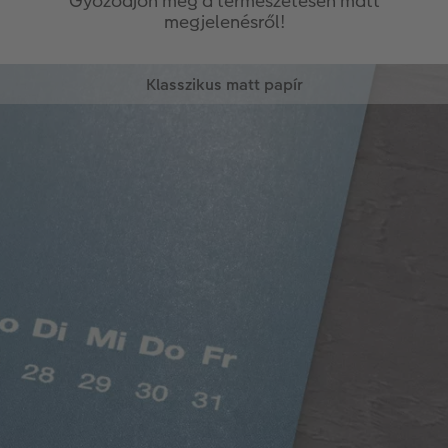
Győződjön meg a természetesen matt
megjelenésről!