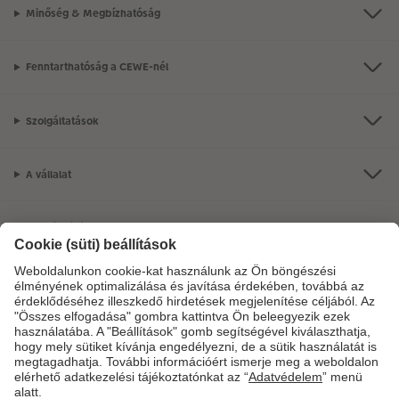
Minőség & Megbízhatóság
Fenntarthatóság a CEWE-nél
Szolgáltatások
A vállalat
Termékkínálat
CEWE Fotóvilág