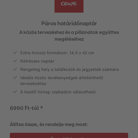
Vásárlói mintakönyvek
Matt Prints
Direkt nyomtatású alufotó
Üdvözlőkártyák
Kiegészítők
CEWE PHOTO AWARD FOTÓPÁLYÁZAT
Így működik
Képméretek
Galériafotó
Kiskedvencek világa
CEWE myPhotos
Fotózási tippek és trükkök
oftver
Páros határidőnaptár
Kids CEWE FOTÓKÖNYV
Prémium poszter
Habkarton
Iskolaszer és irodaszer
Hogyan készíts jobb képeket a telefonodd
A közös tervezéshez és a pillanatok együttes
s
megéléséhez
Art Collection CEWE FOTÓKÖNYV
Art Prints
Esküvői köszöntő tábla
Fényképes ajándékdobozok
Híreink
Extra hosszú formátum: 14,5 x 42 cm
Kétrészes naptár
Kiegészítők
Fotókidolgozás normál
Poszterléc
Textíliák
CEWE sztorik
Rengeteg hely a találkozók és jegyzetek számára
CEWE myPhotos
Fényképtároló dobozok
Hexxas
Art Prints
Egyedi ajándékötletek
Ideális közös tevékenységek áttekinthető
tervezéséhez
Fotócsomagok
Fafotó
Fényképes naptárak
Ajándékötletek szeretteinek
A kezdő hónap szabadon választható
Fotómatrica
Többrészes fali dekoráció
CEWE FOTÓKÖNYV Kids
Utazás
6990 Ft-tól
*
Azonnali fotókidolgozás
Fotókollázsok
CEWE myPhotos
Esküvő
Állítsa össze, és rendelje meg most:
Matrica nyomtatás azonnal
Fotószalag
CEWE myPhotos