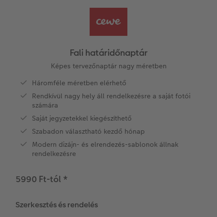
Vásárlói mintakönyvek
Matt Prints
Direkt nyomtatású alufotó
Üdvözlőkártyák
Kiegészítők
CEWE PHOTO AWARD FOTÓPÁLYÁZAT
Így működik
Képméretek
Galériafotó
Kiskedvencek világa
CEWE myPhotos
Fotózási tippek és trükkök
oftver
Fali határidőnaptár
Kids CEWE FOTÓKÖNYV
Prémium poszter
Habkarton
Iskolaszer és irodaszer
Hogyan készíts jobb képeket a telefonodd
Képes tervezőnaptár nagy méretben
s
Háromféle méretben elérhető
Art Collection CEWE FOTÓKÖNYV
Art Prints
Esküvői köszöntő tábla
Fényképes ajándékdobozok
Híreink
Rendkívül nagy hely áll rendelkezésre a saját fotói
számára
Kiegészítők
Fotókidolgozás normál
Poszterléc
Textíliák
CEWE sztorik
Saját jegyzetekkel kiegészíthető
Szabadon választható kezdő hónap
CEWE myPhotos
Fényképtároló dobozok
Hexxas
Art Prints
Egyedi ajándékötletek
Modern dizájn- és elrendezés-sablonok állnak
rendelkezésre
Fotócsomagok
Fafotó
Fényképes naptárak
Ajándékötletek szeretteinek
5990 Ft-tól
*
Fotómatrica
Többrészes fali dekoráció
CEWE FOTÓKÖNYV Kids
Utazás
Szerkesztés és rendelés
Azonnali fotókidolgozás
Fotókollázsok
CEWE myPhotos
Esküvő