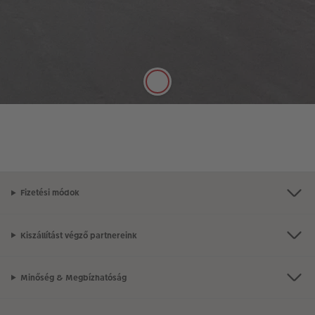
Telt színek, selyemmatt hatás
A minőségi, 250 g/m² vastagságú, klasszikus matt
papír selyemmatt felülete tökéletesen alkalmas
arra, hogy tollal jegyzetelni lehessen rá.
Fizetési módok
Kiszállítást végző partnereink
Minőség & Megbízhatóság