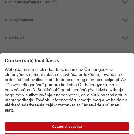
Fenntarthatóság a CEWE-nél
Szolgáltatások
A vállalat
Termékkínálat
CEWE Fotóvilág
Szolgáltatásainkkal vagy megrendelésével kapcsolatos kérdések esetén
hívjon minket telefonon:
06-1-451-1088
Hétfő-vasárnap: 8:00–17:00 óráig.