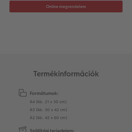
Matrica nyomtatás azonnal
Fotószalag
CEWE myPhotos
Kiegészítők
XXL Retró fotó
CEWE myPhotos
Kiegészítők
CEWE myPhotos
Termékinformációk
Formátumok:
A4 (kb. 21 x 30 cm)
A3 (kb. 30 x 42 cm)
A2 (kb. 42 x 60 cm)
Szállítási terjedelem: