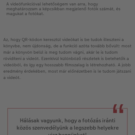
A videófunkcióval lehetőségem van arra, hogy
meghatározzam a képcsíkban megjelenő fotók számát, és
magukat a fotókat.
Az, hogy QR-kódon keresztül videókat is be tudok illeszteni a
könyvbe, nem újdonság, de a funkció azóta tovább bővült: most
már a könyvön belül is meg tudom vágni, akár le is tudom
rövidíteni a videót. Ezenkívül különböző részletek is betehetők a
videóból, és így egy hosszabb filmszalag is létrehozható. A jobb
eredmény érdekében, most már előnézetben is le tudom játszani
a videót.
Hálásak vagyunk, hogy a fotózás iránti
közös szenvedélyünk a legszebb helyekre
visz bennünket!