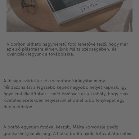
A borítón látható nagyméretű fotó lehetővé teszi, hogy már
az első pillantásra elmerüljünk Málta szépségében, és
kíváncsiak legyünk a továbbiakra.
A design ezúttal kissé a scrapbook irányába megy.
Mindazonáltal a legszebb képek nagyobb helyet kapnak, így
figyelemfelkeltőbbek. Ismét érvényes az a szabály, hogy csak
kivételes esetekben helyezzünk el ötnél több fényképet egy
dupla oldalon.
A borító egyetlen fotóval készült, Málta körvonala pedig
grafikaként jelenik meg. A hátsó borító nyolc fotóval áttekintést