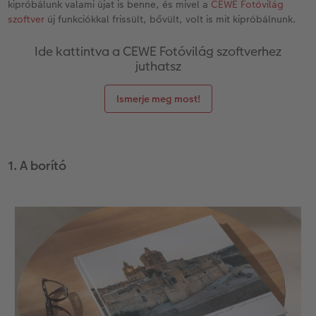
kipróbálunk valami újat is benne, és mivel a
CEWE Fotóvilág
szoftver
új funkciókkal frissült, bővült, volt is mit kipróbálnunk.
Kiegészítők
XXL Retró fotó
Ide kattintva a CEWE Fotóvilág szoftverhez
CEWE myPhotos
Kiegészítők
juthatsz
CEWE myPhotos
Ismerje meg most!
1. A borító