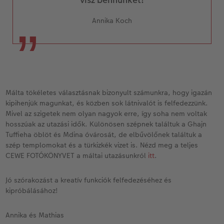
Annika Koch
Málta tökéletes választásnak bizonyult számunkra, hogy igazán
kipihenjük magunkat, és közben sok látnivalót is felfedezzünk.
Mivel az szigetek nem olyan nagyok erre, így soha nem voltak
hosszúak az utazási idők. Különösen szépnek találtuk a Ghajn
Tuffieha öblöt és Mdina óvárosát, de elbűvölőnek találtuk a
szép templomokat és a türkizkék vizet is. Nézd meg a teljes
CEWE FOTÓKÖNYVET a máltai utazásunkról
itt
.
Jó szórakozást a kreatív funkciók felfedezéséhez és
kipróbálásához!
Annika és Mathias