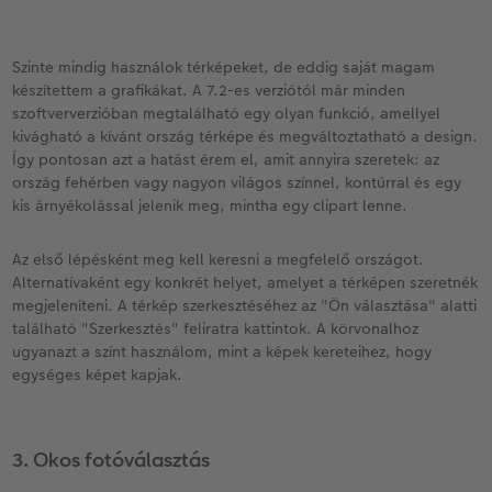
Szinte mindig használok térképeket, de eddig saját magam
készítettem a grafikákat. A 7.2-es verziótól már minden
szoftververzióban megtalálható egy olyan funkció, amellyel
kivágható a kívánt ország térképe és megváltoztatható a design.
Így pontosan azt a hatást érem el, amit annyira szeretek: az
ország fehérben vagy nagyon világos színnel, kontúrral és egy
kis árnyékolással jelenik meg, mintha egy clipart lenne.
Az első lépésként meg kell keresni a megfelelő országot.
Alternatívaként egy konkrét helyet, amelyet a térképen szeretnék
megjeleníteni. A térkép szerkesztéséhez az "Ön választása" alatti
található "Szerkesztés" feliratra kattintok. A körvonalhoz
ugyanazt a színt használom, mint a képek kereteihez, hogy
egységes képet kapjak.
3. Okos fotóválasztás