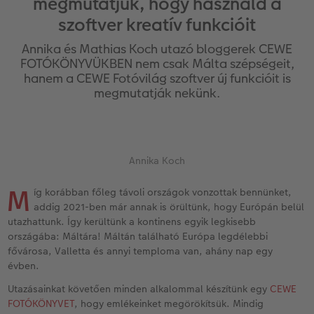
megmutatjuk, hogy használd a
Vásárlói mintakönyvek
Matt Prints
Direkt nyomtatású alufotó
Üdvözlőkártyák
Kiegészítők
CEWE PHOTO AWARD FOTÓPÁLYÁZAT
szoftver kreatív funkcióit
Így működik
Képméretek
Galériafotó
Kiskedvencek világa
CEWE myPhotos
Fotózási tippek és trükkök
Annika és Mathias Koch utazó bloggerek CEWE
oftver
FOTÓKÖNYVÜKBEN nem csak Málta szépségeit,
Kids CEWE FOTÓKÖNYV
Prémium poszter
Habkarton
Iskolaszer és irodaszer
Hogyan készíts jobb képeket a telefonodd
hanem a CEWE Fotóvilág szoftver új funkcióit is
s
megmutatják nekünk.
Art Collection CEWE FOTÓKÖNYV
Art Prints
Esküvői köszöntő tábla
Fényképes ajándékdobozok
Híreink
Kiegészítők
Fotókidolgozás normál
Poszterléc
Textíliák
CEWE sztorik
Annika Koch
CEWE myPhotos
Fényképtároló dobozok
Hexxas
Art Prints
Egyedi ajándékötletek
M
íg korábban főleg távoli országok vonzottak bennünket,
Fotócsomagok
Fafotó
Fényképes naptárak
Ajándékötletek szeretteinek
addig 2021-ben már annak is örültünk, hogy Európán belül
utazhattunk. Így kerültünk a kontinens egyik legkisebb
országába: Máltára! Máltán található Európa legdélebbi
Fotómatrica
Többrészes fali dekoráció
CEWE FOTÓKÖNYV Kids
Utazás
fővárosa, Valletta és annyi temploma van, ahány nap egy
évben.
Azonnali fotókidolgozás
Fotókollázsok
CEWE myPhotos
Esküvő
Utazásainkat követően minden alkalommal készítünk egy
CEWE
FOTÓKÖNYVET
, hogy emlékeinket megörökítsük. Mindig
Matrica nyomtatás azonnal
Fotószalag
CEWE myPhotos