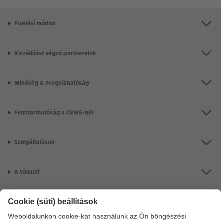
Fizetési módok
Kiszállítást végző partnereink
Minőség & Megbízhatóság
Fenntarthatóság a CEWE-nél
Szolgáltatások
A vállalat
Termékkínálat