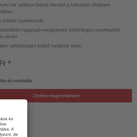
um tok szilikon belső résszel a fokozott védelem
kében
s felület nyomtatott
elkedően ragyogó megjelenés különleges nyomtatási
ás révén
lem szélsőséges külső hatások ellen
Ft
*
tés és rendelés