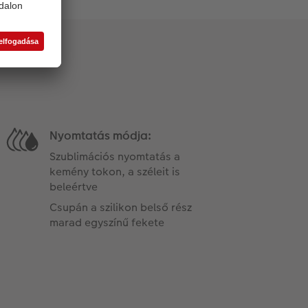
Nyomtatás módja:
Szublimációs nyomtatás a
kemény tokon, a széleit is
beleértve
Csupán a szilikon belső rész
marad egyszínű fekete