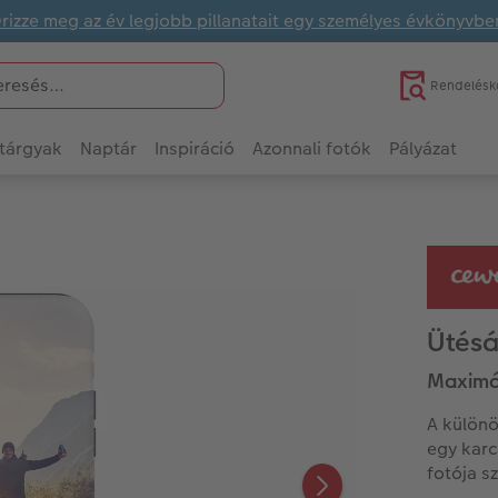
rizze meg az év legjobb pillanatait egy személyes évkönyvbe
Rendelésk
tárgyak
Naptár
Inspiráció
Azonnali fotók
Pályázat
Ütésá
Maximál
A különö
egy karcá
fotója s