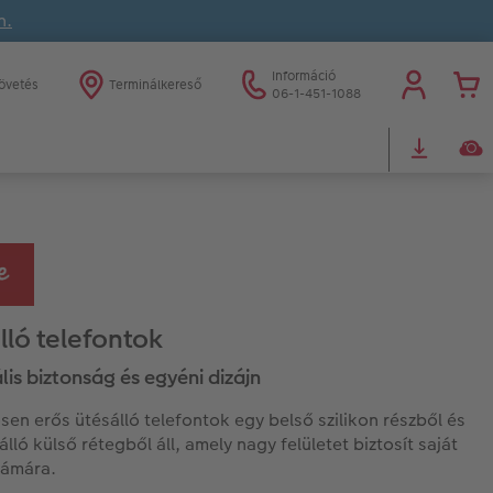
n.
Információ
övetés
Terminálkereső
06-1-451-1088
lló telefontok
is biztonság és egyéni dizájn
sen erős ütésálló telefontok egy belső szilikon részből és
lló külső rétegből áll, amely nagy felületet biztosít saját
zámára.