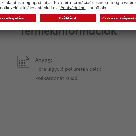
Termékinformációk
Anyag:
Hőre lágyuló poliuretán belső
Polikarbonát külső