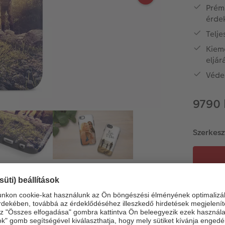
Prémi
érde
Telje
Kiem
eljár
Véde
9790 
Szerkesz