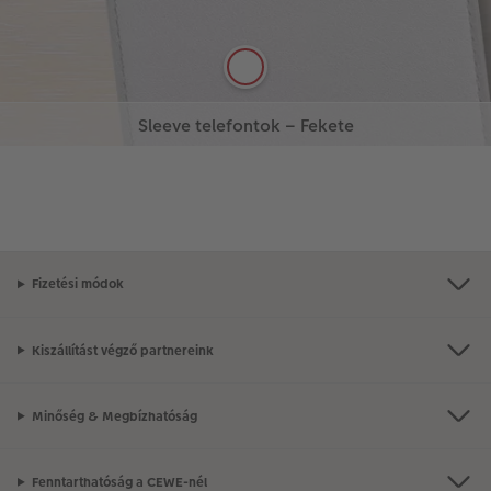
Szerkesztés
Sleeve telefontok – Fekete
Vagy legyen inkább elegáns fekete? Alkossa meg
További információ
További információ
saját kedvenc modelljét!
Szerkesztés
Fizetési módok
Kiszállítást végző partnereink
Minőség & Megbízhatóság
Fenntarthatóság a CEWE-nél