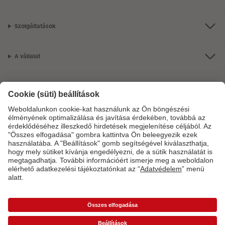
Szolgáltatások
A vállalat
Termékkínálat
CEWE Fotóvilág
Szolgáltatásainkkal vagy megrendelésével kapcsolatos kérdések esetén
hívjon minket telefonon:
06-1-451-1088
Hétfő-vasárnap: 8:00–17:00 óráig.