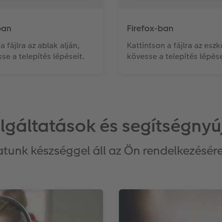
ban
Firefox-ban
a fájlra az ablak alján,
Kattintson a fájlra az esz
se a telepítés lépéseit.
kövesse a telepítés lépése
lgáltatások és segítségnyú
tunk készséggel áll az Ön rendelkezésér