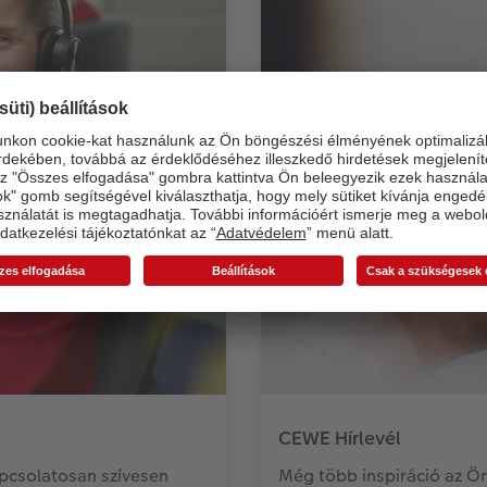
CEWE Hírlevél
apcsolatosan szívesen
Még több inspiráció az Ön