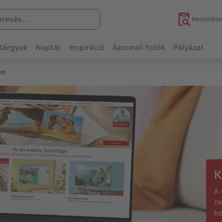
Rendelésk
tárgyak
Naptár
Inspiráció
Azonnali fotók
Pályázat
st
K
A 
ne
ka