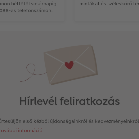
onon hétfőtől vasárnapig
mintákat és széleskörű te
1088-as telefonszámon.
Hírlevél feliratkozás
Értesüljön első kézből újdonságainkról és kedvezményeinkről
További információ