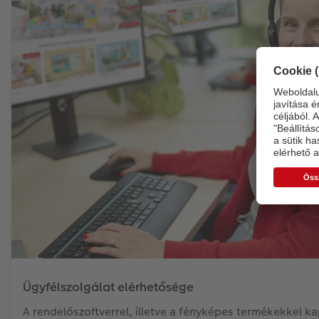
Ügyfélszolgálat elérhetősége
A rendelőszoftverrel, illetve a fényképes termékekkel k