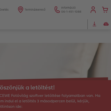
Információ
övetés
Terminálkereső
06-1-451-1088
öszönjük a letöltést!
CEWE Fotóvilág szoftver letöltése folyamatban van. Ha
m indul el a letöltés 3 másodpercen belül, kérjük,
ttintson ide: