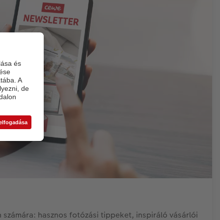
 számára: hasznos fotózási tippeket, inspiráló vásárlói