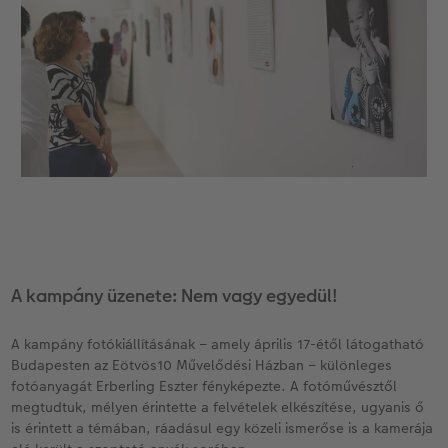
A kampány üzenete: Nem vagy egyedül!
A kampány fotókiállításának – amely április 17-étől látogatható
Budapesten az Eötvös10 Művelődési Házban – különleges
fotóanyagát Erberling Eszter fényképezte. A fotóművésztől
megtudtuk, mélyen érintette a felvételek elkészítése, ugyanis ő
is érintett a témában, ráadásul egy közeli ismerőse is a kamerája