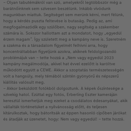
– Olyan tabutémákról van szó, amelyekről legtöbbször még a
barátnőinknek sem szívesen beszélünk. Inkább vívódunk
magunkban miattuk. Segítséget sem merünk kérni, mert félünk,
hogy a kérdés puszta feltevése is butaság. Pedig az, ami
megfogalmazódik egy szülőben, nagy segítség a szakember
számára is. Sokszor hallottam azt a mondatot, hogy „egyedül
érzem magam”. Így született meg a kampány neve is. Szeretném
a szakma és a társadalom figyelmét felhívni arra, hogy
koncentráltabban figyeljünk azokra, akiknek feldolgozandó
problémájuk van – tette hozzá a „Nem vagy egyedül 2023
kampány megálmodója, akivel hat évvel ezelőtt is karöltve
működött együtt a CEWE. Akkor a szoptatás természetességén
volt a hangsúly, mely témából szintén gyönyörű és népszerű
kiállítás valósult meg.
– Akkor beküldött fotókból dolgoztunk. A képek őszintesége a
szívekig hatol. Ezúttal egy fotós, Erberling Eszter kameráján
keresztül ismerhetjük meg ezeket a csodálatos édesanyákat, akik
vállalták történetüket a nyilvánosság előtt, és teljesen
kitárulkoztak, hogy bátorítsák az éppen hasonló cipőben járókat
és átadják az üzenetet, hogy: Nem vagy egyedül! – tette hozzá.