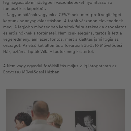
legmagasabb minőségben vászonképeket nyomtasson a
fantasztikus képekből.
– Nagyon hálásak vagyunk a CEWE-nek, mert profi segítséget
kaptunk az anyagválasztásban. A fotók vászonon elevenednek
meg. A legjobb minőségben kerültek falra ezeknek a csodálatos
és erős nőknek a történetei. Nem csak elegáns, tartós is lett a
végeredmény, ami azért fontos, mert a kiállítás járni fogja az
országot. Az első két állomás a fővárosi Eötvös10 Művelődési
Ház, aztán a Lipták Villa – tudtuk meg Esztertől.
A Nem vagy egyedül fotókiállítás május 2-ig látogatható az
Eötvös10 Művelődési Házban.