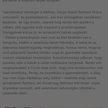
elé került a szoptató anyák sorában.
Tabutémákat döntöget a kiállítás. Varga-Szabó Barbara 18 éve
csecsemő- és gyermekápoló, ami már önmagában csodálatos
küldetés, de úgy érezte, valamit még tennie kell azokért a
nőkért, akik egyedül érzik magukat a problémájukkal.
Szívügyének érzi az új- és koraszülött babák segítését.
– Ebben a kampányban nem csak az élet kezdetén van a
hangsúly, inkább a szoptatás került fókuszba. A baba és az
édesanya közötti egység meghatározó. Fontos lenne, hogy az
első pillanattól kezdve minden anya és gyermeke személyre
szabott ellátásban részesüljön. Kulcsfontosságú pillanat, hogy
születés után a babát a szülei mellkasára helyezzük. Nehéz volt
megtapasztalni a Covid ideje alatt, hogy erre korlátozottan volt
csak lehetőség. Pedig, ha összebújsz a gyermekeddel, a világ
már nem olyan fájdalmas hely többé – osztotta meg velünk
gondolatait Barbara, aki ősszel egy felhívást tett közzé: olyan
anyukákat keresett, akik valamilyen nehézségbe ütköztek a
szoptatás alatt.