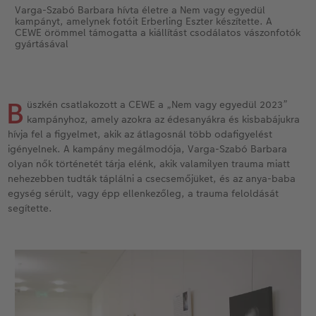
Varga-Szabó Barbara hívta életre a Nem vagy egyedül
kampányt, amelynek fotóit Erberling Eszter készítette. A
Kiegészítők
XXL Retró fotó
CEWE örömmel támogatta a kiállítást csodálatos vászonfotók
gyártásával
CEWE myPhotos
Kiegészítők
CEWE myPhotos
B
üszkén csatlakozott a CEWE a „Nem vagy egyedül 2023”
kampányhoz, amely azokra az édesanyákra és kisbabájukra
hívja fel a figyelmet, akik az átlagosnál több odafigyelést
igényelnek. A kampány megálmodója, Varga-Szabó Barbara
olyan nők történetét tárja elénk, akik valamilyen trauma miatt
nehezebben tudták táplálni a csecsemőjüket, és az anya-baba
egység sérült, vagy épp ellenkezőleg, a trauma feloldását
segítette.