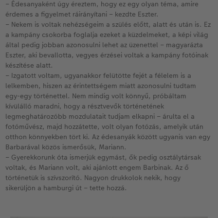
– Édesanyaként úgy éreztem, hogy ez egy olyan téma, amire
érdemes a figyelmet ráirányítani – kezdte Eszter.
– Nekem is voltak nehézségeim a szülés előtt, alatt és után is. Ez
a kampány csokorba foglalja ezeket a küzdelmeket, a képi világ
által pedig jobban azonosulni lehet az üzenettel – magyarázta
Eszter, aki bevallotta, vegyes érzései voltak a kampány fotóinak
készítése alatt.
– Izgatott voltam, ugyanakkor felütötte fejét a félelem is a
lelkemben, hiszen az érintettségem miatt azonosulni tudtam
egy-egy történettel. Nem mindig volt könnyű, próbáltam
kívülálló maradni, hogy a résztvevők történetének
legmeghatározóbb mozdulatait tudjam elkapni – árulta el a
fotóművész, majd hozzátette, volt olyan fotózás, amelyik után
otthon könnyekben tört ki. Az édesanyák között ugyanis van egy
Barbarával közös ismerősük, Mariann.
– Gyerekkorunk óta ismerjük egymást, ők pedig osztálytársak
voltak, és Mariann volt, aki ajánlott engem Barbinak. Az ő
történetük is szívszorító. Nagyon drukkolok nekik, hogy
sikerüljön a hamburgi út – tette hozzá.