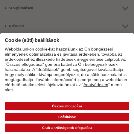
Szolgáltatások
A vállalat
Termékkínálat
CEWE Fotóvilág
Szolgáltatásainkkal vagy megrendelésével kapcsolatos kérdések esetén
hívjon minket telefonon:
06-1-451-1088
Hétfő-vasárnap: 8:00–17:00 óráig.
*Az árak ajánlott fogyasztói árak és az ÁFÁ-t tartalmazzák, de nem tartalmazzák a
szállítási költséget (üzletben történő átvétel esetén sem).
Árlisták
A képen látható