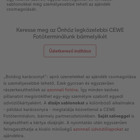
sablonokkal még személyesebbé teheti az ajándék
csomagolását.
Keresse meg az Önhöz legközelebbi CEWE
Fotóterminálunk bármelyikét
Üzletkereső indítása
„Boldog karácsonyt": apró üzenetekkel az ajándék csomagolása
is személyesebbé tehető. Ezek gyorsan és egyszerűen
rászerkeszthetőek az
azonnali fotóra
. Így minden kedves
pillanatot megörökíthet egy-egy személyre szabott egyedi
üdvözlőkártyaként. A
dizájn sablonokat
a különböző alkalmakra
- például karácsonyra - megtalálja közvetlenül a CEWE
Fotóterminálon, bármely partnerüzletünkben.
Saját szöveggel
is
kiegészítheti a kártya dizájnját. A nyomtatás után egyszerűen
felragaszthatja a kiváló minőségű
azonnali üdvözlőlapokat
az
ajándékra.