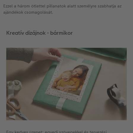
Ezzel a három ötlettel pillanatok alatt személyre szabhatja az
Kiegészítők
XXL Retró fotó
ajándékok csomagolását.
CEWE myPhotos
Kiegészítők
Kreatív dizájnok - bármikor
CEWE myPhotos
Egy kedves üzenet: egyedi szövegekkel és tervezési