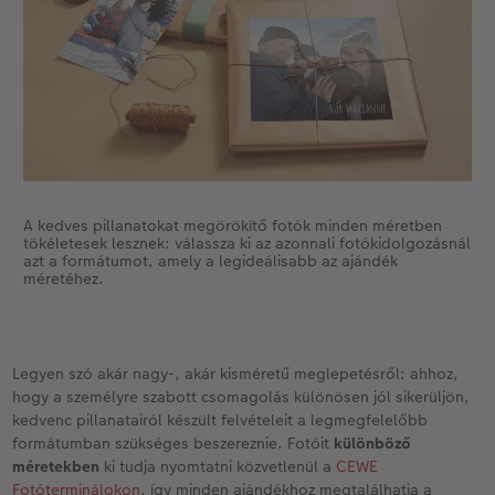
A kedves pillanatokat megörökítő fotók minden méretben
tökéletesek lesznek: válassza ki az azonnali fotókidolgozásnál
azt a formátumot, amely a legideálisabb az ajándék
méretéhez.
Legyen szó akár nagy-, akár kisméretű meglepetésről: ahhoz,
hogy a személyre szabott csomagolás különösen jól sikerüljön,
kedvenc pillanatairól készült felvételeit a legmegfelelőbb
formátumban szükséges beszereznie. Fotóit
különböző
méretekben
ki tudja nyomtatni közvetlenül a
CEWE
Fotóterminálokon
, így minden ajándékhoz megtalálhatja a