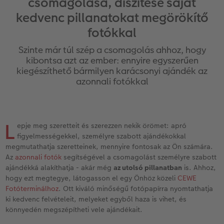
csomagolása, díszítése saját
Vásárlói mintakönyvek
Matt Prints
Direkt nyomtatású alufotó
Üdvözlőkártyák
Kiegészítők
CEWE PHOTO AWARD FOTÓPÁLYÁZAT
kedvenc pillanatokat megörökítő
Így működik
Képméretek
Galériafotó
Kiskedvencek világa
CEWE myPhotos
Fotózási tippek és trükkök
fotókkal
oftver
Szinte már túl szép a csomagolás ahhoz, hogy
Kids CEWE FOTÓKÖNYV
Prémium poszter
Habkarton
Iskolaszer és irodaszer
Hogyan készíts jobb képeket a telefonodd
kibontsa azt az ember: ennyire egyszerűen
s
kiegészíthető bármilyen karácsonyi ajándék az
Art Collection CEWE FOTÓKÖNYV
Art Prints
Esküvői köszöntő tábla
Fényképes ajándékdobozok
Híreink
azonnali fotókkal
Kiegészítők
Fotókidolgozás normál
Poszterléc
Textíliák
CEWE sztorik
L
CEWE myPhotos
Fényképtároló dobozok
Hexxas
Art Prints
Egyedi ajándékötletek
epje meg szeretteit és szerezzen nekik örömet: apró
figyelmességekkel, személyre szabott ajándékokkal
megmutathatja szeretteinek, mennyire fontosak az Ön számára.
Fotócsomagok
Fafotó
Fényképes naptárak
Ajándékötletek szeretteinek
Az
azonnali fotók
segítségével a csomagolást személyre szabott
ajándékká alakíthatja - akár még
az utolsó pillanatban
is. Ahhoz,
Fotómatrica
Többrészes fali dekoráció
CEWE FOTÓKÖNYV Kids
Utazás
hogy ezt megtegye, látogasson el egy Önhöz közeli
CEWE
Fotóterminálhoz
. Ott kiváló minőségű fotópapírra nyomtathatja
Azonnali fotókidolgozás
Fotókollázsok
CEWE myPhotos
Esküvő
ki kedvenc felvételeit, melyeket egyből haza is vihet, és
könnyedén megszépítheti vele ajándékait.
Matrica nyomtatás azonnal
Fotószalag
CEWE myPhotos