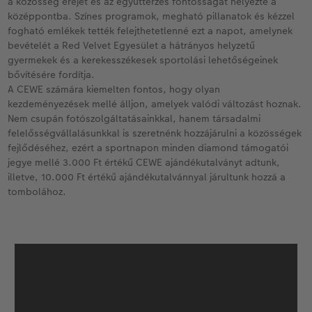
a közösség erejét és az együttérzés fontosságát helyezte a
középpontba. Színes programok, megható pillanatok és kézzel
Kiegészítők
XXL Retró fotó
fogható emlékek tették felejthetetlenné ezt a napot, amelynek
bevételét a Red Velvet Egyesület a hátrányos helyzetű
gyermekek és a kerekesszékesek sportolási lehetőségeinek
CEWE myPhotos
Kiegészítők
bővítésére fordítja.
A CEWE számára kiemelten fontos, hogy olyan
CEWE myPhotos
kezdeményezések mellé álljon, amelyek valódi változást hoznak.
Nem csupán fotószolgáltatásainkkal, hanem társadalmi
felelősségvállalásunkkal is szeretnénk hozzájárulni a közösségek
fejlődéséhez, ezért a sportnapon minden diamond támogatói
jegye mellé 3.000 Ft értékű CEWE ajándékutalványt adtunk,
illetve, 10.000 Ft értékű ajándékutalvánnyal járultunk hozzá a
tombolához.