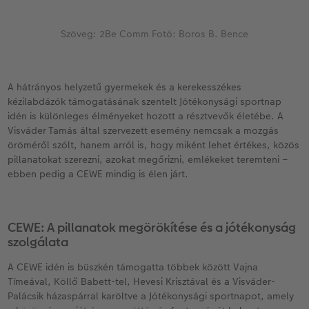
Vásárlói mintakönyvek
Matt Prints
Direkt nyomtatású alufotó
Üdvözlőkártyák
Kiegészítők
CEWE PHOTO AWARD FOTÓPÁLYÁZAT
Szöveg: 2Be Comm Fotó: Boros B. Bence
Így működik
Képméretek
Galériafotó
Kiskedvencek világa
CEWE myPhotos
Fotózási tippek és trükkök
oftver
Kids CEWE FOTÓKÖNYV
Prémium poszter
Habkarton
Iskolaszer és irodaszer
Hogyan készíts jobb képeket a telefonodd
s
A hátrányos helyzetű gyermekek és a kerekesszékes
kézilabdázók támogatásának szentelt Jótékonysági sportnap
Art Collection CEWE FOTÓKÖNYV
Art Prints
Esküvői köszöntő tábla
Fényképes ajándékdobozok
Híreink
idén is különleges élményeket hozott a résztvevők életébe. A
Visváder Tamás által szervezett esemény nemcsak a mozgás
Kiegészítők
Fotókidolgozás normál
Poszterléc
Textíliák
CEWE sztorik
öröméről szólt, hanem arról is, hogy miként lehet értékes, közös
pillanatokat szerezni, azokat megőrizni, emlékeket teremteni –
CEWE myPhotos
Fényképtároló dobozok
Hexxas
Art Prints
Egyedi ajándékötletek
ebben pedig a CEWE mindig is élen járt.
Fotócsomagok
Fafotó
Fényképes naptárak
Ajándékötletek szeretteinek
CEWE: A pillanatok megörökítése és a jótékonyság
Fotómatrica
Többrészes fali dekoráció
CEWE FOTÓKÖNYV Kids
Utazás
szolgálata
A CEWE idén is büszkén támogatta többek között Vajna
Azonnali fotókidolgozás
Fotókollázsok
CEWE myPhotos
Esküvő
Tímeával, Köllő Babett-tel, Hevesi Krisztával és a Visváder-
Palácsik házaspárral karöltve a Jótékonysági sportnapot, amely
Matrica nyomtatás azonnal
Fotószalag
CEWE myPhotos