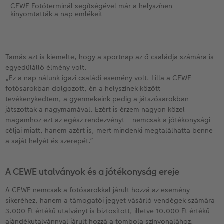
CEWE Fotóterminál segítségével már a helyszínen
kinyomtatták a nap emlékeit
Tamás azt is kiemelte, hogy a sportnap az ő családja számára is
egyedülálló élmény volt.
„Ez a nap nálunk igazi családi esemény volt. Lilla a CEWE
fotósarokban dolgozott, én a helyszínek között
tevékenykedtem, a gyermekeink pedig a játszósarokban
játszottak a nagymamával. Ezért is érzem nagyon közel
magamhoz ezt az egész rendezvényt – nemcsak a jótékonysági
céljai miatt, hanem azért is, mert mindenki megtalálhatta benne
a saját helyét és szerepét.”
A CEWE utalványok és a jótékonyság ereje
A CEWE nemcsak a fotósarokkal járult hozzá az esemény
sikeréhez, hanem a támogatói jegyet vásárló vendégek számára
3.000 Ft értékű utalványt is biztosított, illetve 10.000 Ft értékű
ajándékutalvánnyal járult hozzá a tombola színvonalához.