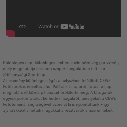
Különleges nap, különleges embereknek: nézd végig a videót,
mely megmutatja micsoda szuper hangulatban telt el a
Jótékonysági Sportnap
Az esemény különlegességét a helyszínen felállított CEWE
Fotósarok is növelte, ahol Palácsik Lilla, profi fotós, a nap
meghatározó közös pillanatait örökítette meg. A látogatók
egyedi portréfotókat kérhettek magukról, amelyeket a CEWE
Fotóterminál segítségével azonnal ki is nyomtattunk – így
ajándékként vihették magukkal a résztvevők a nap emlékeit.