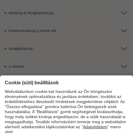
Minőség & Megbízhatóság
Fenntarthatóság a CEWE-nél
Szolgáltatások
A vállalat
Termékkínálat
CEWE Fotóvilág