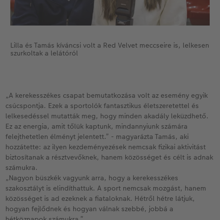
Lilla és Tamás kíváncsi volt a Red Velvet meccseire is, lelkesen
szurkoltak a lelátóról
„A kerekesszékes csapat bemutatkozása volt az esemény egyik
csúcspontja. Ezek a sportolók fantasztikus életszeretettel és
lelkesedéssel mutatták meg, hogy minden akadály leküzdhető.
Ez az energia, amit tőlük kaptunk, mindannyiunk számára
felejthetetlen élményt jelentett.” - magyarázta Tamás, aki
hozzátette: az ilyen kezdeményezések nemcsak fizikai aktivitást
biztosítanak a résztvevőknek, hanem közösséget és célt is adnak
számukra.
„Nagyon büszkék vagyunk arra, hogy a kerekesszékes
szakosztályt is elindíthattuk. A sport nemcsak mozgást, hanem
közösséget is ad ezeknek a fiataloknak. Hétről hétre látjuk,
hogyan fejlődnek és hogyan válnak szebbé, jobbá a
hétköznapok számukra.”