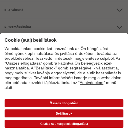
A vállalat
Termékkínálat
CEWE Fotóvilág
Szolgáltatásainkkal vagy megrendelésével kapcsolatos kérdések esetén
hívjon minket telefonon:
06-1-451-1088
Hétfő-vasárnap: 8:00–17:00 óráig.
*Az árak ajánlott fogyasztói árak és az ÁFÁ-t tartalmazzák, de nem tartalmazzák a
szállítási költséget (üzletben történő átvétel esetén sem).
Árlisták
A képen látható