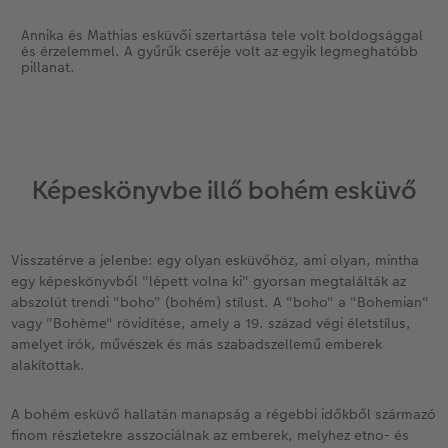
Annika és Mathias esküvői szertartása tele volt boldogsággal
és érzelemmel. A gyűrűk cseréje volt az egyik legmeghatóbb
pillanat.
Képeskönyvbe illő bohém esküvő
Visszatérve a jelenbe: egy olyan esküvőhöz, ami olyan, mintha
egy képeskönyvből "lépett volna ki" gyorsan megtalálták az
abszolút trendi "boho" (bohém) stílust. A "boho" a "Bohemian"
vagy "Bohème" rövidítése, amely a 19. század végi életstílus,
amelyet írók, művészek és más szabadszellemű emberek
alakítottak.
A bohém esküvő hallatán manapság a régebbi időkből származó
finom részletekre asszociálnak az emberek, melyhez etno- és