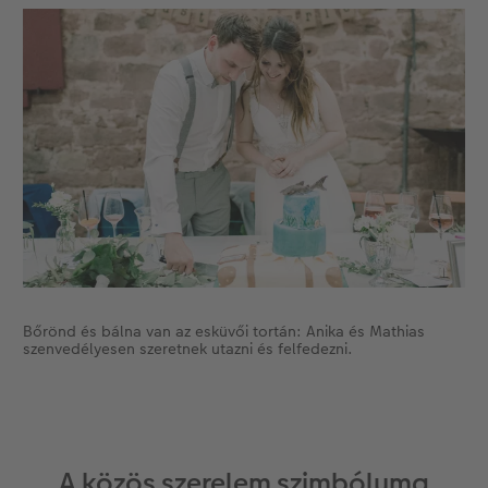
Kiegészítők
XXL Retró fotó
CEWE myPhotos
Kiegészítők
CEWE myPhotos
Bőrönd és bálna van az esküvői tortán: Anika és Mathias
szenvedélyesen szeretnek utazni és felfedezni.
A közös szerelem szimbóluma