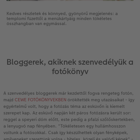
Kedves részletek és könnyed, gyönyörű megjelenés: a
templomi füzettől a menükártyáig minden tökéletes
összhangban van egymással.
Bloggerek, akiknek szenvedélyük a
fotókönyv
A szenvedélyes bloggerek már kezdettől fogva rengeteg fotón,
majd
CEWE FOTÓKÖNYVEKBEN
örökítették meg utazásaikat - így
egyértelmű volt, hogy a fotózás téma az esküvőn is kiemelt
szerepet kap. Az esküvő napján két páros fotózásra került sor:
reggel a speyeri dóm előtt, este pedig a pfalzi szőlőskertekben,
a lenyugvó nap fényében. "Tökéletesen egy hullámhosszon
voltunk a fotósokkal. Csak így készülhettek olyan fényképek,
amilyeneket szerettünk volna - hiteles, közeli és valódi képek" -