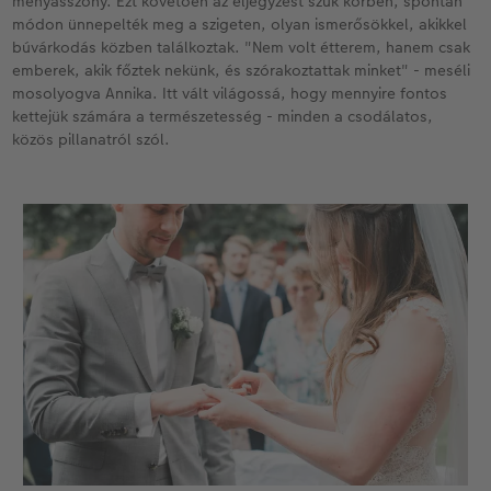
menyasszony. Ezt követően az eljegyzést szűk körben, spontán
módon ünnepelték meg a szigeten, olyan ismerősökkel, akikkel
búvárkodás közben találkoztak. "Nem volt étterem, hanem csak
emberek, akik főztek nekünk, és szórakoztattak minket" - meséli
mosolyogva Annika. Itt vált világossá, hogy mennyire fontos
kettejük számára a természetesség - minden a csodálatos,
közös pillanatról szól.