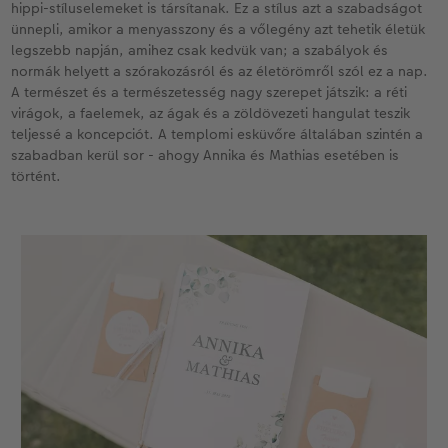
hippi-stíluselemeket is társítanak. Ez a stílus azt a szabadságot
ünnepli, amikor a menyasszony és a vőlegény azt tehetik életük
legszebb napján, amihez csak kedvük van; a szabályok és
normák helyett a szórakozásról és az életörömről szól ez a nap.
A természet és a természetesség nagy szerepet játszik: a réti
virágok, a faelemek, az ágak és a zöldövezeti hangulat teszik
teljessé a koncepciót. A templomi esküvőre általában szintén a
szabadban kerül sor - ahogy Annika és Mathias esetében is
történt.