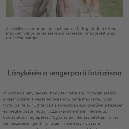
Az esküvői szertartás utáni pillanat: a felfoghatatlan öröm,
megkönnyebbülés és szerelem keveréke - megörökítve az
örökkévalóságnak.
Lánykérés a tengerparti fotózáson
Miközben a lány hagyta, hogy tekintete egy motívum erejéig
elkalandozzon a végtelen óceánon, párja megkérte, hogy
forduljon felé. "Ott térdelt a homokban egy gyűrűvel a kezében,
és megkérdezte, hogy hozzá akarok-e menni feleségül."
Csodálatos meglepetés: "Egyáltalán nem számítottam rá, és
természetesen igent mondtam" - emlékszik vissza a