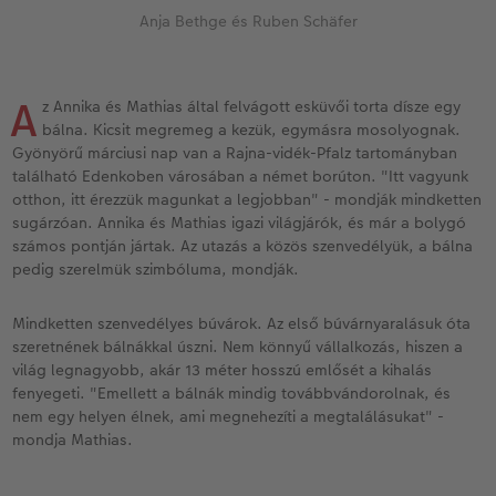
Vásárlói mintakönyvek
Matt Prints
Direkt nyomtatású alufotó
Üdvözlőkártyák
Kiegészítők
CEWE PHOTO AWARD FOTÓPÁLYÁZAT
Anja Bethge és Ruben Schäfer
Így működik
Képméretek
Galériafotó
Kiskedvencek világa
CEWE myPhotos
Fotózási tippek és trükkök
oftver
A
z Annika és Mathias által felvágott esküvői torta dísze egy
Kids CEWE FOTÓKÖNYV
Prémium poszter
Habkarton
Iskolaszer és irodaszer
Hogyan készíts jobb képeket a telefonodd
bálna. Kicsit megremeg a kezük, egymásra mosolyognak.
s
Gyönyörű márciusi nap van a Rajna-vidék-Pfalz tartományban
Art Collection CEWE FOTÓKÖNYV
Art Prints
Esküvői köszöntő tábla
Fényképes ajándékdobozok
Híreink
található Edenkoben városában a német borúton. "Itt vagyunk
otthon, itt érezzük magunkat a legjobban" - mondják mindketten
Kiegészítők
Fotókidolgozás normál
Poszterléc
Textíliák
CEWE sztorik
sugárzóan. Annika és Mathias igazi világjárók, és már a bolygó
számos pontján jártak. Az utazás a közös szenvedélyük, a bálna
pedig szerelmük szimbóluma, mondják.
CEWE myPhotos
Fényképtároló dobozok
Hexxas
Art Prints
Egyedi ajándékötletek
Mindketten szenvedélyes búvárok. Az első búvárnyaralásuk óta
Fotócsomagok
Fafotó
Fényképes naptárak
Ajándékötletek szeretteinek
szeretnének bálnákkal úszni. Nem könnyű vállalkozás, hiszen a
világ legnagyobb, akár 13 méter hosszú emlősét a kihalás
Fotómatrica
Többrészes fali dekoráció
CEWE FOTÓKÖNYV Kids
Utazás
fenyegeti. "Emellett a bálnák mindig továbbvándorolnak, és
nem egy helyen élnek, ami megnehezíti a megtalálásukat" -
Azonnali fotókidolgozás
Fotókollázsok
CEWE myPhotos
Esküvő
mondja Mathias.
Matrica nyomtatás azonnal
Fotószalag
CEWE myPhotos