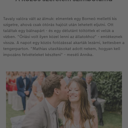
Tavaly valóra vált az álmuk: elmentek egy Borneó melletti kis
szigetre, ahová csak ötórás hajóút után lehetett eljutni. Ott
találtak egy bálnapárt - és egy délutánt töltöttek el velük a
vízben. "Óriási volt ilyen közel lenni az állatokhoz" - emlékeznek
vissza. A napot egy közös fotózással akarták lezárni, kettesben a
tengerparton. "Mathias utasításokat adott nekem, hogyan kell
impozáns felvételeket készíteni" - meséli Annika.