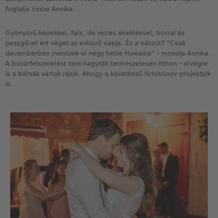
foglalja össze Annika.
Gyönyörű képekkel, fals, de vicces énekléssel, borral és
pezsgővel ért véget az esküvő napja. És a nászút? "Csak
decemberben mentünk el négy hétre Hawaiira" - mondja Annika.
A búvárfelszerelést sem hagyták természetesen itthon - elvégre
is a bálnák vártak rájuk. Ahogy a következő fotókönyv-projektjük
is.