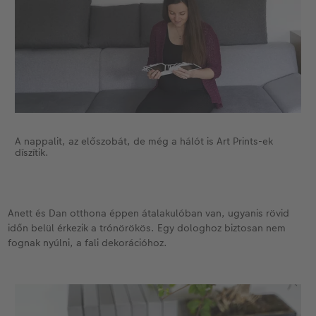
Kiegészítők
XXL Retró fotó
CEWE myPhotos
Kiegészítők
CEWE myPhotos
A nappalit, az előszobát, de még a hálót is Art Prints-ek
díszítik.
Anett és Dan otthona éppen átalakulóban van, ugyanis rövid
időn belül érkezik a trónörökös. Egy dologhoz biztosan nem
fognak nyúlni, a fali dekorációhoz.