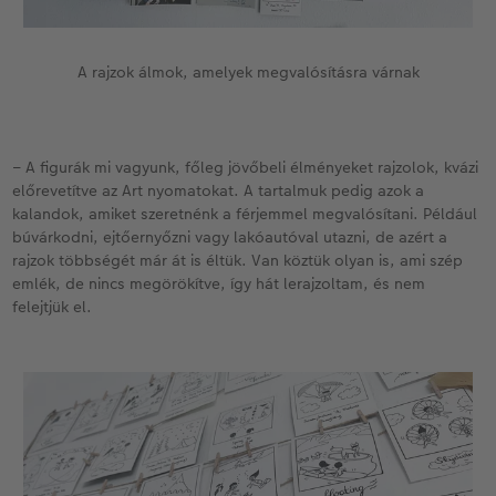
A rajzok álmok, amelyek megvalósításra várnak
– A figurák mi vagyunk, főleg jövőbeli élményeket rajzolok, kvázi
előrevetítve az Art nyomatokat. A tartalmuk pedig azok a
kalandok, amiket szeretnénk a férjemmel megvalósítani. Például
búvárkodni, ejtőernyőzni vagy lakóautóval utazni, de azért a
rajzok többségét már át is éltük. Van köztük olyan is, ami szép
emlék, de nincs megörökítve, így hát lerajzoltam, és nem
felejtjük el.