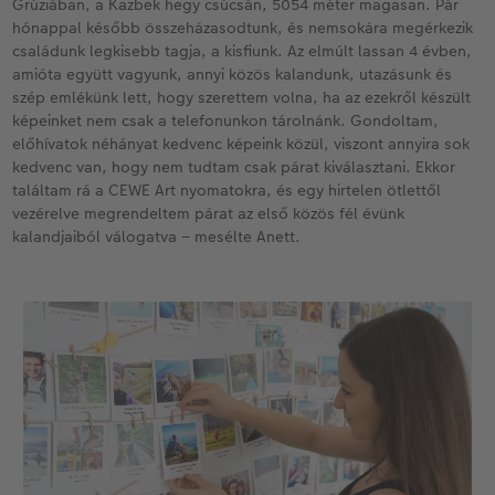
Grúziában, a Kazbek hegy csúcsán, 5054 méter magasan. Pár
hónappal később összeházasodtunk, és nemsokára megérkezik
családunk legkisebb tagja, a kisfiunk. Az elmúlt lassan 4 évben,
amióta együtt vagyunk, annyi közös kalandunk, utazásunk és
szép emlékünk lett, hogy szerettem volna, ha az ezekről készült
képeinket nem csak a telefonunkon tárolnánk. Gondoltam,
előhívatok néhányat kedvenc képeink közül, viszont annyira sok
kedvenc van, hogy nem tudtam csak párat kiválasztani. Ekkor
találtam rá a CEWE Art nyomatokra, és egy hirtelen ötlettől
vezérelve megrendeltem párat az első közös fél évünk
kalandjaiból válogatva – mesélte Anett.