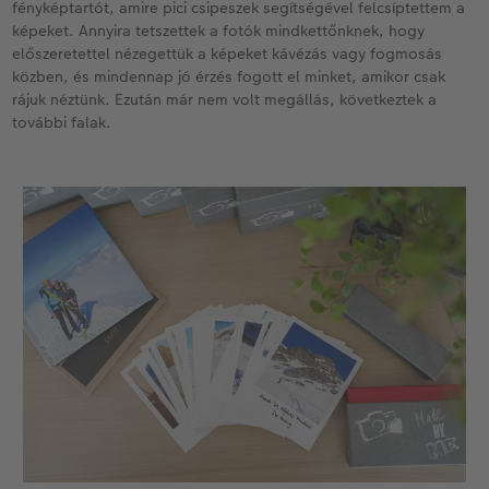
fényképtartót, amire pici csipeszek segítségével felcsíptettem a
képeket. Annyira tetszettek a fotók mindkettőnknek, hogy
előszeretettel nézegettük a képeket kávézás vagy fogmosás
közben, és mindennap jó érzés fogott el minket, amikor csak
rájuk néztünk. Ezután már nem volt megállás, következtek a
további falak.