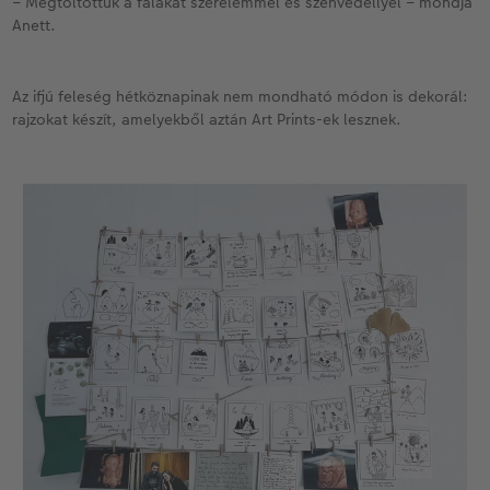
– Megtöltöttük a falakat szerelemmel és szenvedéllyel – mondja
Anett.
Az ifjú feleség hétköznapinak nem mondható módon is dekorál:
rajzokat készít, amelyekből aztán Art Prints-ek lesznek.