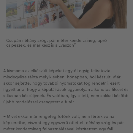
Csupán néhány szög, pár méter kenderzsineg, apró
csipeszek, és már kész is a „vászon”
A kismama az elkészült képeket egytől egyig feliratozta,
mindegyikre ráírta melyik évben, hónapban, hol készült. Már
akkor sejtette, hogy további nyomatokat fog rendelni, ezért
figyelt arra, hogy a képaláírások ugyanolyan alkoholos filccel és
stílusban készüljenek. És valóban, így is lett, nem sokkal később
újabb rendeléssel csengetett a futár.
– Mivel ekkor már rengeteg fotónk volt, nem fértek volna
képkeretbe, viszont egy egyszerű ötlettel, néhány szög és pár
méter kenderzsineg felhasználásával készítettem egy fali