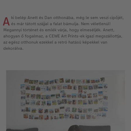
Vásárlói mintakönyvek
Matt Prints
Direkt nyomtatású alufotó
Üdvözlőkártyák
Kiegészítők
CEWE PHOTO AWARD FOTÓPÁLYÁZAT
Így működik
Képméretek
Galériafotó
Kiskedvencek világa
CEWE myPhotos
Fotózási tippek és trükkök
A
ki belép Anett és Dan otthonába, még le sem veszi cipőjét,
oftver
és már tátott szájjal a falat bámulja. Nem véletlenül!
Megannyi történet és emlék várja, hogy elmeséljék. Anett,
Kids CEWE FOTÓKÖNYV
Prémium poszter
Habkarton
Iskolaszer és irodaszer
Hogyan készíts jobb képeket a telefonodd
s
ahogyan ő fogalmaz, a CEWE Art Prints-ek igazi megszállottja,
az egész otthonuk ezekkel a retró hatású képekkel van
Art Collection CEWE FOTÓKÖNYV
Art Prints
Esküvői köszöntő tábla
Fényképes ajándékdobozok
Híreink
dekorálva.
Kiegészítők
Fotókidolgozás normál
Poszterléc
Textíliák
CEWE sztorik
CEWE myPhotos
Fényképtároló dobozok
Hexxas
Art Prints
Egyedi ajándékötletek
Fotócsomagok
Fafotó
Fényképes naptárak
Ajándékötletek szeretteinek
Fotómatrica
Többrészes fali dekoráció
CEWE FOTÓKÖNYV Kids
Utazás
Azonnali fotókidolgozás
Fotókollázsok
CEWE myPhotos
Esküvő
Matrica nyomtatás azonnal
Fotószalag
CEWE myPhotos