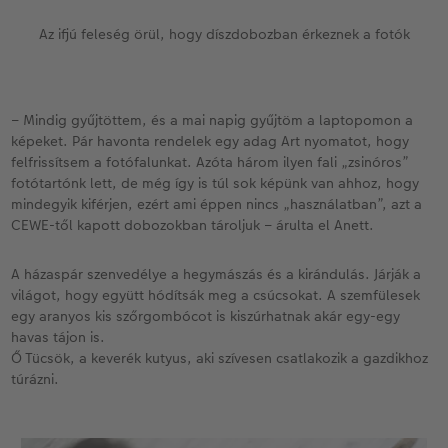
Az ifjú feleség örül, hogy díszdobozban érkeznek a fotók
– Mindig gyűjtöttem, és a mai napig gyűjtöm a laptopomon a
képeket. Pár havonta rendelek egy adag Art nyomatot, hogy
felfrissítsem a fotófalunkat. Azóta három ilyen fali „zsinóros”
fotótartónk lett, de még így is túl sok képünk van ahhoz, hogy
mindegyik kiférjen, ezért ami éppen nincs „használatban”, azt a
CEWE-től kapott dobozokban tároljuk – árulta el Anett.
A házaspár szenvedélye a hegymászás és a kirándulás. Járják a
világot, hogy együtt hódítsák meg a csúcsokat. A szemfülesek
egy aranyos kis szőrgombócot is kiszúrhatnak akár egy-egy
havas tájon is.
Ő Tücsök, a keverék kutyus, aki szívesen csatlakozik a gazdikhoz
túrázni.