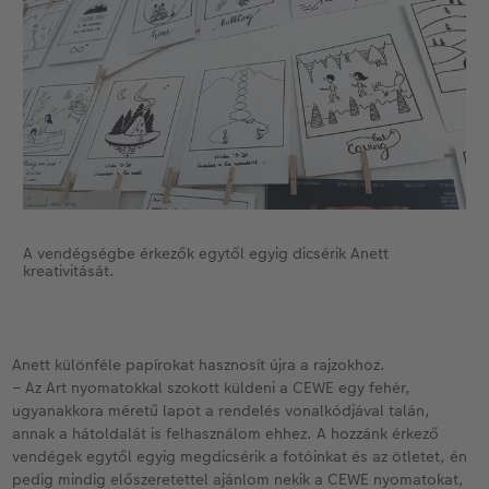
A vendégségbe érkezők egytől egyig dicsérik Anett
kreativitását.
Anett különféle papírokat hasznosít újra a rajzokhoz.
– Az Art nyomatokkal szokott küldeni a CEWE egy fehér,
ugyanakkora méretű lapot a rendelés vonalkódjával talán,
annak a hátoldalát is felhasználom ehhez. A hozzánk érkező
vendégek egytől egyig megdicsérik a fotóinkat és az ötletet, én
pedig mindig előszeretettel ajánlom nekik a CEWE nyomatokat,