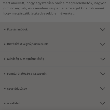
mert amellett, hogy egyszerűen online megrendelhetők, nagyon
jó minőségűek, és szerintem szuper lehetőséget kínálnak annak,
hogy megőrizzük legkedvesebb emlékeinket.
Fizetési módok
Kiszállítást végző partnereink
Minőség & Megbízhatóság
Fenntarthatóság a CEWE-nél
Szolgáltatások
A vállalat