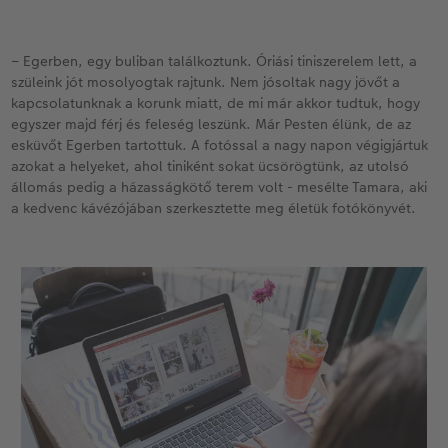
– Egerben, egy buliban találkoztunk. Óriási tiniszerelem lett, a
szüleink jót mosolyogtak rajtunk. Nem jósoltak nagy jövőt a
kapcsolatunknak a korunk miatt, de mi már akkor tudtuk, hogy
egyszer majd férj és feleség leszünk. Már Pesten élünk, de az
esküvőt Egerben tartottuk. A fotóssal a nagy napon végigjártuk
azokat a helyeket, ahol tiniként sokat ücsörögtünk, az utolsó
állomás pedig a házasságkötő terem volt - mesélte Tamara, aki
a kedvenc kávézójában szerkesztette meg életük fotókönyvét.