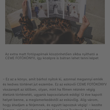
Kiegészítők
XXL Retró fotó
CEWE myPhotos
Kiegészítők
CEWE myPhotos
Az extra matt fotópapírnak köszönhetően síkba nyitható a
CEWE FOTÓKÖNYV, így középre is bátran lehet tenni képet
– Ez az a könyv, amit bárhol nyitok ki, azonnal megannyi emlék
és kedves történet jut eszembe. Ez az esküvői CEWE FOTÓKÖNYV
visszarepít az időben, olyan, mint ha filmen nézném végig
életünk történetét, ugyanis kapcsolatunk eddigi 12 éve kapott
helyet benne, a megismerkedéstől az esküvőig. Alig várom,
hogy átadjam a férjemnek, és együtt lapozzuk végig! – kezdte