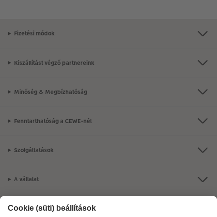
Fizetési módok
Kiszállítást végző partnereink
Minőség & Megbízhatóság
Fenntarthatóság a CEWE-nél
Szolgáltatások
A vállalat
Termékkínálat