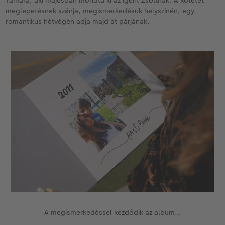
Tamara, aki májusban mondta ki az igent Zsoltnak. A kötetet
meglepetésnek szánja, megismerkedésük helyszínén, egy
romantikus hétvégén adja majd át párjának.
A megismerkedéssel kezdődik az album…