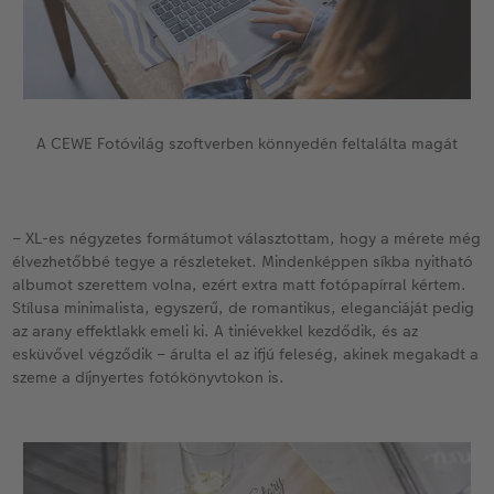
A CEWE Fotóvilág szoftverben könnyedén feltalálta magát
– XL-es négyzetes formátumot választottam, hogy a mérete még
élvezhetőbbé tegye a részleteket. Mindenképpen síkba nyitható
albumot szerettem volna, ezért extra matt fotópapírral kértem.
Stílusa minimalista, egyszerű, de romantikus, eleganciáját pedig
az arany effektlakk emeli ki. A tiniévekkel kezdődik, és az
esküvővel végződik – árulta el az ifjú feleség, akinek megakadt a
szeme a díjnyertes fotókönyvtokon is.