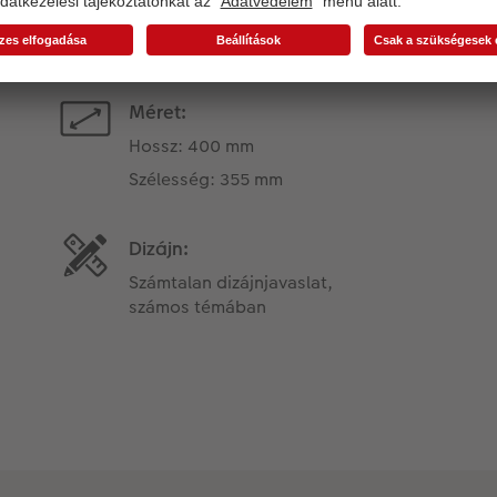
Termékinformációk
Méret:
Hossz: 400 mm
Szélesség: 355 mm
Dizájn:
Számtalan dizájnjavaslat,
számos témában