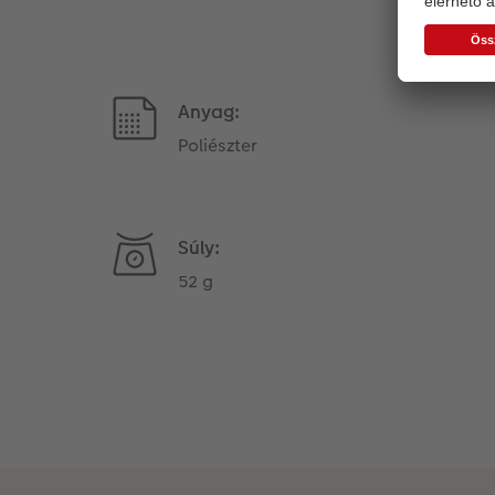
Anyag:
Poliészter
Súly:
52 g