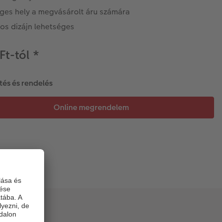
ges hely a megvásárolt áru számára
os dizájn lehetséges
Ft-tól
*
tés és rendelés