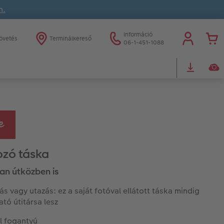
n.
Információ
övetés
Terminálkereső
06-1-451-1088
zó táska
san útközben is
ás vagy utazás: ez a saját fotóval ellátott táska mindig
tó útitársa lesz
l fogantyú