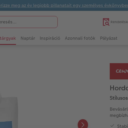
rizze meg az év legjobb pillanatait egy személyes évkönyvbe
Rendelésk
tárgyak
Naptár
Inspiráció
Azonnali fotók
Pályázat
Hordo
Stíluso
Bevásárl
megbízha
Stabi