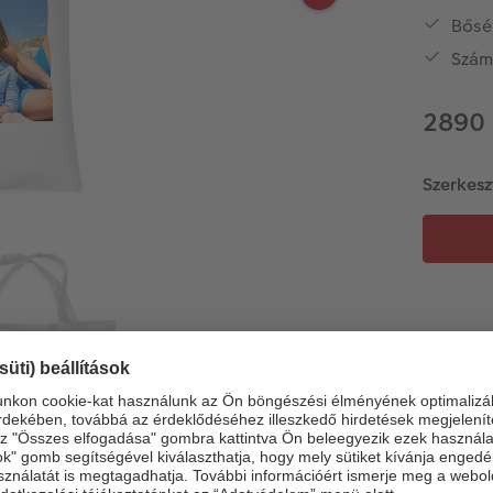
Bősé
Szám
2890 
Szerkesz