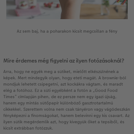
Az sem baj, ha a poharakon kicsit megcsillan a fény
Mire érdemes még figyelni az ilyen fotózásoknál?
Arra, hogy ne egyék meg a sütiket, mielőtt elkészülnének a
képek. Mert mindegyik olyan, hogy eteti magát. A brownie-ból
mondjuk lehetett csipegetni, azt kockákra vágtam, és maradt
elég a fotóhoz. Ez a süti egyébként a fotón a „Good Food
Times” címlapján pihen, de ez persze nem egy igazi újság,
hanem egy mintás sütőpapír különböző gasztrotartalmú
cikkekkel. Szerettem volna nem csak tányéron vagy vágódeszkán
fényképezni a finomságokat, hanem belevinni egy kis csavart. Az
ilyen sütik megérdemlik azt, hogy kivegyük őket a tepsiből, és
kicsit extrábban fotózzuk.