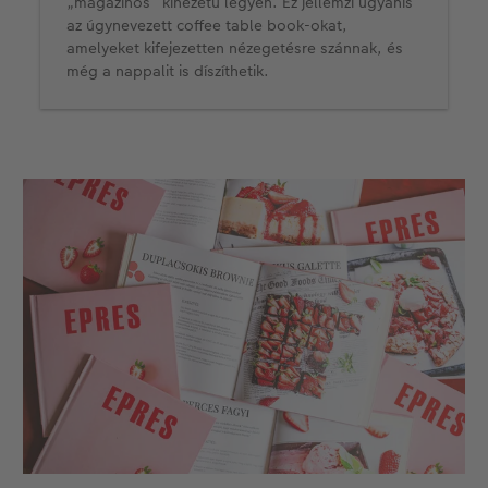
„magazinos” kinézetű legyen. Ez jellemzi ugyanis
az úgynevezett coffee table book-okat,
amelyeket kifejezetten nézegetésre szánnak, és
még a nappalit is díszíthetik.