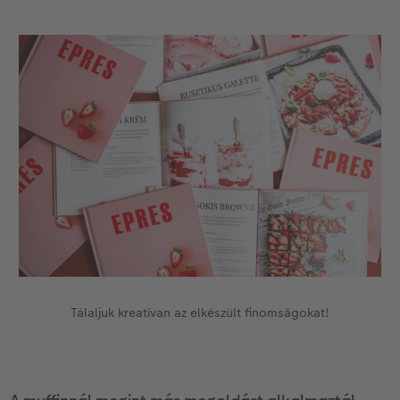
Tálaljuk kreatívan az elkészült finomságokat!