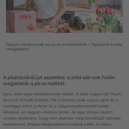
Nagyon látványosak az epres pohárkrémek – figyeljünk a szép
rétegezésre!
A pisztáciáról jut eszembe: a zöld szín sok fotón
megjelenik a piros mellett.
Igen, ezek ugye komplementer színek. A zöld nagyon jól frissíti,
és kicsit könnyíti a képet. Ha a fotókon csak a piros eper és a
semleges színű, a fehér és a világosszürke közötti háttér
látszana, az nagyon unalmas lenne. Az eper pirosa viszont
annyira domináns, hogy nem akartam még különböző színeket
belekeverni. Szépen kiegészítené mondjuk a kék, és bátor