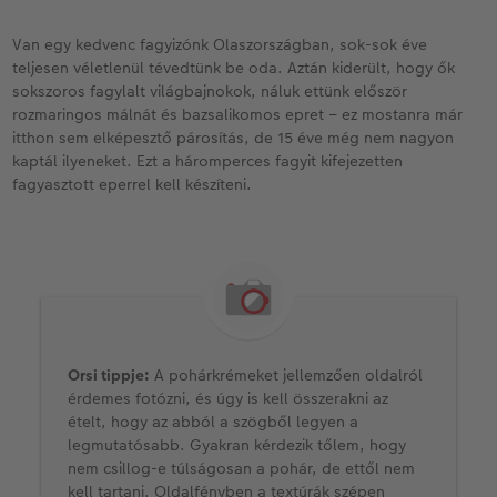
Van egy kedvenc fagyizónk Olaszországban, sok-sok éve
teljesen véletlenül tévedtünk be oda. Aztán kiderült, hogy ők
sokszoros fagylalt világbajnokok, náluk ettünk először
rozmaringos málnát és bazsalikomos epret – ez mostanra már
itthon sem elképesztő párosítás, de 15 éve még nem nagyon
kaptál ilyeneket. Ezt a háromperces fagyit kifejezetten
fagyasztott eperrel kell készíteni.
Orsi tippje:
A pohárkrémeket jellemzően oldalról
érdemes fotózni, és úgy is kell összerakni az
ételt, hogy az abból a szögből legyen a
legmutatósabb. Gyakran kérdezik tőlem, hogy
nem csillog-e túlságosan a pohár, de ettől nem
kell tartani. Oldalfényben a textúrák szépen