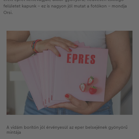
felületet kapunk – ez is nagyon jól mutat a fotókon – mondja
Kiegészítők
XXL Retró fotó
Orsi.
CEWE myPhotos
Kiegészítők
CEWE myPhotos
A vidám borítón jól érvényesül az eper belsejének gyönyörű
mintája