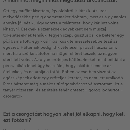
A muffinnál megint más megoldást alkalmaztál.
Ott egy muffint kivettem, így oldalról is látszik. Az üres
mélyedésekbe pedig eperszemeket dobtam, mert ez a gyümölcs
annyira jól néz ki, úgy vonzza a tekintetet, hogy kár lett volna
kihagyni. Ezeknek a szemeknek egyébként nem muszáj
tökéleteseknek lenniük; legyen szép, gusztusos, de belefér egy
pici barna folt, egy kicsi hiba, csak természetesebbé teszi az
egészet. Háttérnek pedig itt kivételesen pirosat használtam,
mert ha a szürke sütőforma mögé fehéret teszek, az nagyon
steril lett volna. Az olyan erőteljes háttérszíneket, mint például a
piros, ritkán lehet úgy használni, hogy inkább kiemelje az
ételünket, és ne uralja a fotót. Ebben az esetben viszont az
egész képnek adott egy erőteljes keretet, és nem lett uralkodó.
Piros hátteret még a mákos túrógombóchoz választottam. Itt a
tányér rózsaszín, és az ételre fehér öntetet – görög joghurtot –
csorgatok.
Ezt a csorgatást hogyan lehet jól elkapni, hogy kell
ezt fotózni?