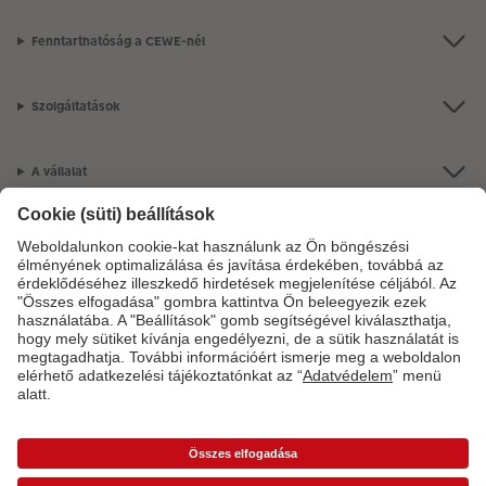
Fenntarthatóság a CEWE-nél
Szolgáltatások
A vállalat
Termékkínálat
CEWE Fotóvilág
Szolgáltatásainkkal vagy megrendelésével kapcsolatos kérdések esetén