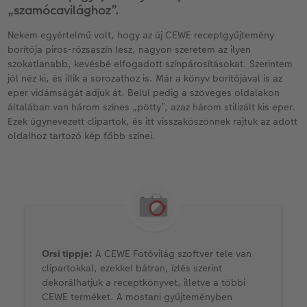
„szamócavilághoz”.
Nekem egyértelmű volt, hogy az új CEWE receptgyűjtemény
borítója piros-rózsaszín lesz, nagyon szeretem az ilyen
szokatlanabb, kevésbé elfogadott színpárosításokat. Szerintem
jól néz ki, és illik a sorozathoz is. Már a könyv borítójával is az
eper vidámságát adjuk át. Belül pedig a szöveges oldalakon
általában van három színes „pötty”, azaz három stilizált kis eper.
Ezek úgynevezett clipartok, és itt visszaköszönnek rajtuk az adott
oldalhoz tartozó kép főbb színei.
Orsi tippje:
A CEWE Fotóvilág szoftver tele van
clipartokkal, ezekkel bátran, ízlés szerint
dekorálhatjuk a receptkönyvet, illetve a többi
CEWE terméket. A mostani gyűjteményben