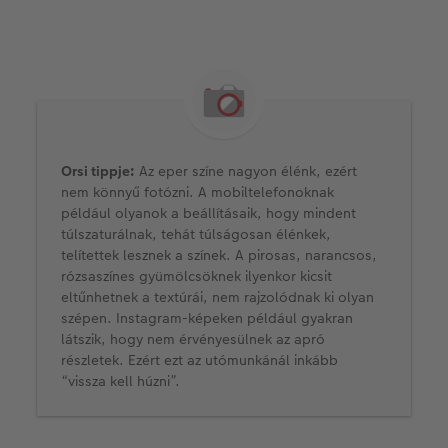
Orsi tippje:
Az eper színe nagyon élénk, ezért
nem könnyű fotózni. A mobiltelefonoknak
például olyanok a beállításaik, hogy mindent
túlszaturálnak, tehát túlságosan élénkek,
telítettek lesznek a színek. A pirosas, narancsos,
rózsaszínes gyümölcsöknek ilyenkor kicsit
eltűnhetnek a textúrái, nem rajzolódnak ki olyan
szépen. Instagram-képeken például gyakran
látszik, hogy nem érvényesülnek az apró
részletek. Ezért ezt az utómunkánál inkább
“vissza kell húzni”.