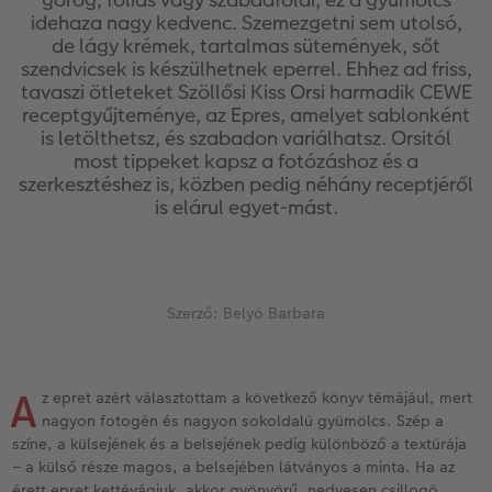
Vásárlói mintakönyvek
Matt Prints
Direkt nyomtatású alufotó
Üdvözlőkártyák
Kiegészítők
CEWE PHOTO AWARD FOTÓPÁLYÁZAT
idehaza nagy kedvenc. Szemezgetni sem utolsó,
de lágy krémek, tartalmas sütemények, sőt
Így működik
Képméretek
Galériafotó
Kiskedvencek világa
CEWE myPhotos
Fotózási tippek és trükkök
szendvicsek is készülhetnek eperrel. Ehhez ad friss,
oftver
tavaszi ötleteket Szöllősi Kiss Orsi harmadik CEWE
receptgyűjteménye, az Epres, amelyet sablonként
Kids CEWE FOTÓKÖNYV
Prémium poszter
Habkarton
Iskolaszer és irodaszer
Hogyan készíts jobb képeket a telefonodd
s
is letölthetsz, és szabadon variálhatsz. Orsitól
most tippeket kapsz a fotózáshoz és a
Art Collection CEWE FOTÓKÖNYV
Art Prints
Esküvői köszöntő tábla
Fényképes ajándékdobozok
Híreink
szerkesztéshez is, közben pedig néhány receptjéről
is elárul egyet-mást.
Kiegészítők
Fotókidolgozás normál
Poszterléc
Textíliák
CEWE sztorik
CEWE myPhotos
Fényképtároló dobozok
Hexxas
Art Prints
Egyedi ajándékötletek
Szerző: Belyó Barbara
Fotócsomagok
Fafotó
Fényképes naptárak
Ajándékötletek szeretteinek
Fotómatrica
Többrészes fali dekoráció
CEWE FOTÓKÖNYV Kids
Utazás
A
z epret azért választottam a következő könyv témájául, mert
nagyon fotogén és nagyon sokoldalú gyümölcs. Szép a
Azonnali fotókidolgozás
Fotókollázsok
CEWE myPhotos
Esküvő
színe, a külsejének és a belsejének pedig különböző a textúrája
– a külső része magos, a belsejében látványos a minta. Ha az
Matrica nyomtatás azonnal
Fotószalag
CEWE myPhotos
érett epret kettévágjuk, akkor gyönyörű, nedvesen csillogó