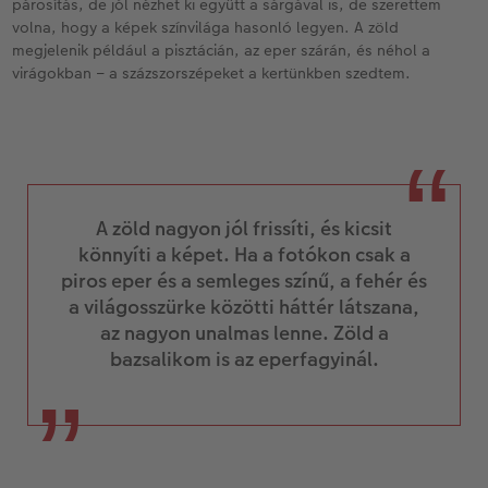
párosítás, de jól nézhet ki együtt a sárgával is, de szerettem
volna, hogy a képek színvilága hasonló legyen. A zöld
megjelenik például a pisztácián, az eper szárán, és néhol a
virágokban – a százszorszépeket a kertünkben szedtem.
A zöld nagyon jól frissíti, és kicsit
könnyíti a képet. Ha a fotókon csak a
piros eper és a semleges színű, a fehér és
a világosszürke közötti háttér látszana,
az nagyon unalmas lenne. Zöld a
bazsalikom is az eperfagyinál.