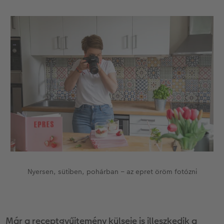
Nyersen, sütiben, pohárban – az epret öröm fotózni
Már a receptgyűjtemény külseje is illeszkedik a