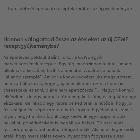
Epresebbnél epresebb receptek kerültek az új gyűjteménybe
Honnan válogattad össze az ételeket az új CEWE
receptgyűjteménybe?
Az eperleves például Bálint Ildikó, a CEWE egyik
marketingesének receptje. Egy régi magazinban találta, ünnepi
alkalmakra készíti el, ha illik a menübe. A sajttorta nálunk
„állandó szereplő”. Amikor a könyv kedvéért újra megsütöttem,
nem volt tiltakozás, hogy „jaj, nem akarunk ezen a héten is
cheesecake-et enni, pláne nem eperszósszal”... Nagyon könnyű
elkészíteni, de egy nappal előbb meg kell sütni, és legalább egy
éjszakára, de inkább egy napra be kell tenni a hűtőbe, hogy jól
összeálljon és szépen szeletelhető legyen. Egyébként a krémje
olyan, hogy ha nincs időnk vagy kedvünk egy nappal előbb
nekiállni, pohárkrémként is megállja a helyét. Tíz perc alatt
összedobhatjuk, poharakba rétegezhetjük. Aki nem idegenkedik
attól, hogy nyers tojást egyen, nyugodtan fogyassza sütés