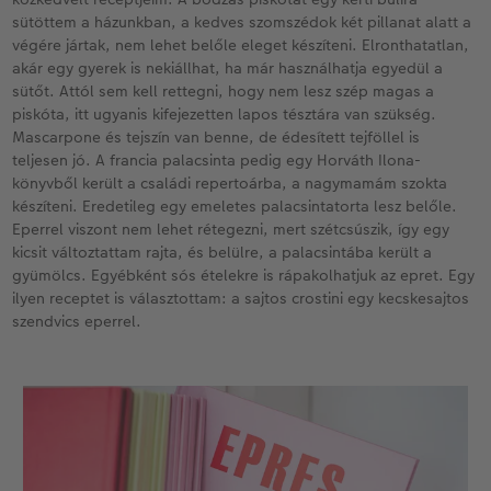
sütöttem a házunkban, a kedves szomszédok két pillanat alatt a
végére jártak, nem lehet belőle eleget készíteni. Elronthatatlan,
akár egy gyerek is nekiállhat, ha már használhatja egyedül a
sütőt. Attól sem kell rettegni, hogy nem lesz szép magas a
piskóta, itt ugyanis kifejezetten lapos tésztára van szükség.
Mascarpone és tejszín van benne, de édesített tejföllel is
teljesen jó. A francia palacsinta pedig egy Horváth Ilona-
könyvből került a családi repertoárba, a nagymamám szokta
készíteni. Eredetileg egy emeletes palacsintatorta lesz belőle.
Eperrel viszont nem lehet rétegezni, mert szétcsúszik, így egy
kicsit változtattam rajta, és belülre, a palacsintába került a
gyümölcs. Egyébként sós ételekre is rápakolhatjuk az epret. Egy
ilyen receptet is választottam: a sajtos crostini egy kecskesajtos
szendvics eperrel.