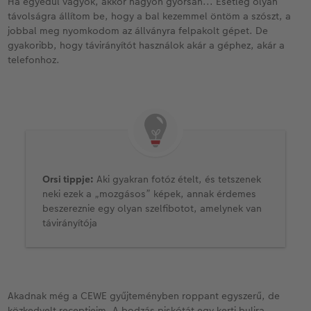
Ha egyedül vagyok, akkor nagyon gyorsan... Esetleg olyan
távolságra állítom be, hogy a bal kezemmel öntöm a szószt, a
jobbal meg nyomkodom az állványra felpakolt gépet. De
gyakoribb, hogy távirányítót használok akár a géphez, akár a
telefonhoz.
Orsi tippje:
Aki gyakran fotóz ételt, és tetszenek
neki ezek a „mozgásos” képek, annak érdemes
beszereznie egy olyan szelfibotot, amelynek van
távirányítója
Akadnak még a CEWE gyűjteményben roppant egyszerű, de
közkedvelt receptjeim. A bodzás piskótát egy kerti bulira