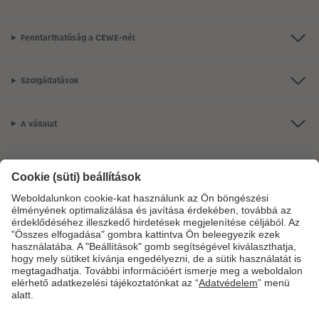
Fenntarthatóság a CEWE-nél
Szolgáltatások
A vállalat
Termékkínálat
CEWE Fotóvilág