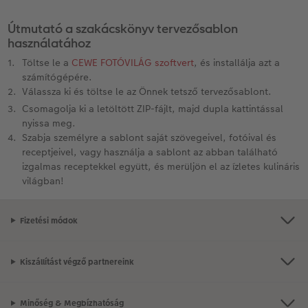
Kiegészítők
XXL Retró fotó
Útmutató a szakácskönyv tervezősablon
használatához
CEWE myPhotos
Kiegészítők
Töltse le a
CEWE FOTÓVILÁG szoftvert
, és installálja azt a
számítógépére.
Válassza ki és töltse le az Önnek tetsző tervezősablont.
CEWE myPhotos
Csomagolja ki a letöltött ZIP-fájlt, majd dupla kattintással
nyissa meg.
Szabja személyre a sablont saját szövegeivel, fotóival és
receptjeivel, vagy használja a sablont az abban található
izgalmas receptekkel együtt, és merüljön el az ízletes kulináris
világban!
Fizetési módok
Kiszállítást végző partnereink
Minőség & Megbízhatóság