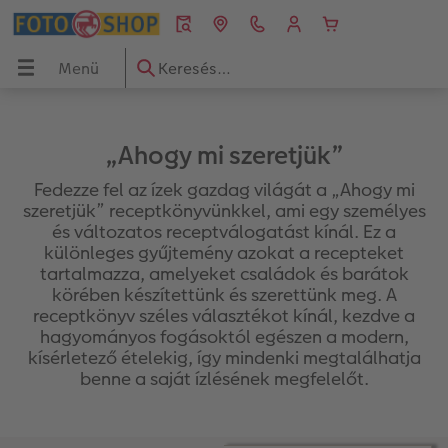
Menü
Menü
CEWE FOTÓKÖNYV
Fényképek
Fali dekorációk
Ajándéktárgyak
Naptár
Inspiráció
ÖNYV
„Ahogy mi szeretjük”
Áttekintés
Áttekintés
Áttekintés
Áttekintés
Áttekintés
Áttekintés
Fedezze fel az ízek gazdag világát a „Ahogy mi
szeretjük” receptkönyvünkkel, ami egy személyes
ók
Formátumok
Prémium fényképelőhívás
Vászonkép
Játékok & Puzzle
Falinaptár
Értéket teremtünk – Közösség, kultúra, tá
és változatos receptválogatást kínál. Ez a
különleges gyűjtemény azokat a recepteket
ak
Fotókönyv témák
Üdvözlőkártyák
Prémium poszter
Bögrék
Asztali naptár
CEWE ötletek
tartalmazza, amelyeket családok és barátok
körében készítettünk és szerettünk meg. A
Készítési tippek és ötletek
Fotó keretben
Prémium poszter keretben
Telefontokok
Névnapos naptár
Tippek CEWE FOTÓKÖNYV-höz
receptkönyv széles választékot kínál, kezdve a
hagyományos fogásoktól egészen a modern,
kísérletező ételekig, így mindenki megtalálhatja
Évkönyvszerkesztés lépésről lépésre
Nagyméretű fotók fotópapíron
Térkép poszter
Hűtőmágnesek
Zsebnaptár
CEWE szerkesztési tippek
benne a saját ízlésének megfelelőt.
k
Könyvsablonok
Little Prints
Direkt nyomtatású akrilüveg fotó
Dekorációk
Határidőnaptár
CEWE videós podcast