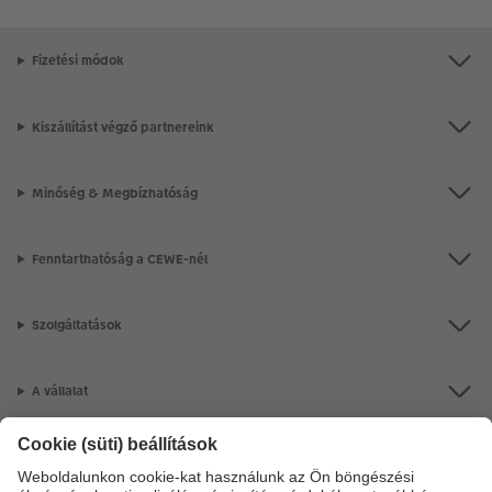
Fizetési módok
Kiszállítást végző partnereink
Minőség & Megbízhatóság
Fenntarthatóság a CEWE-nél
Szolgáltatások
A vállalat
Termékkínálat