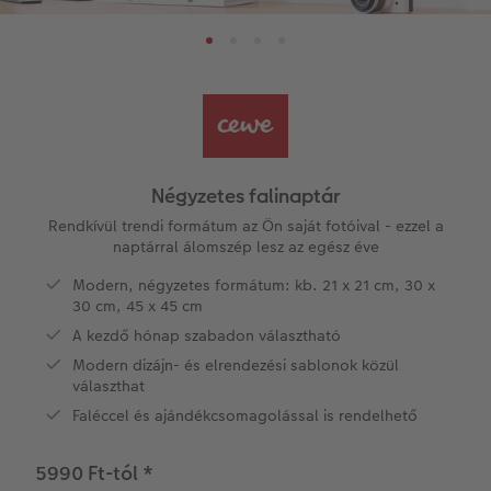
Évkönyvszerkesztés lépésről lépésre
Nagyméretű fotók fotópapíron
Térkép poszter
Hűtőmágnesek
Zsebnaptár
CEWE szerkesztési tippek
k
Könyvsablonok
Little Prints
Direkt nyomtatású akrilüveg fotó
Dekorációk
Határidőnaptár
CEWE videós podcast
Vásárlói mintakönyvek
Matt Prints
Direkt nyomtatású alufotó
Üdvözlőkártyák
Kiegészítők
CEWE PHOTO AWARD FOTÓPÁLYÁZAT
Így működik
Képméretek
Galériafotó
Kiskedvencek világa
CEWE myPhotos
Fotózási tippek és trükkök
oftver
Négyzetes falinaptár
Kids CEWE FOTÓKÖNYV
Prémium poszter
Habkarton
Iskolaszer és irodaszer
Hogyan készíts jobb képeket a telefonodd
Rendkívül trendi formátum az Ön saját fotóival - ezzel a
s
naptárral álomszép lesz az egész éve
Art Collection CEWE FOTÓKÖNYV
Art Prints
Esküvői köszöntő tábla
Fényképes ajándékdobozok
Híreink
Modern, négyzetes formátum: kb. 21 x 21 cm, 30 x
30 cm, 45 x 45 cm
Kiegészítők
Fotókidolgozás normál
Poszterléc
Textíliák
CEWE sztorik
A kezdő hónap szabadon választható
Modern dizájn- és elrendezési sablonok közül
CEWE myPhotos
Fényképtároló dobozok
Hexxas
Art Prints
Egyedi ajándékötletek
választhat
Faléccel és ajándékcsomagolással is rendelhető
Fotócsomagok
Fafotó
Fényképes naptárak
Ajándékötletek szeretteinek
5990 Ft-tól
*
Fotómatrica
Többrészes fali dekoráció
CEWE FOTÓKÖNYV Kids
Utazás