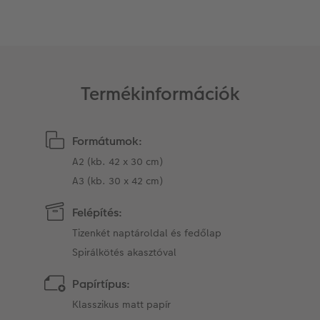
Matrica nyomtatás azonnal
Fotószalag
CEWE myPhotos
Kiegészítők
XXL Retró fotó
CEWE myPhotos
Kiegészítők
Termékinformációk
CEWE myPhotos
Formátumok:
A2 (kb. 42 x 30 cm)
A3 (kb. 30 x 42 cm)
Felépítés:
Tizenkét naptároldal és fedőlap
Spirálkötés akasztóval
Papírtípus:
Klasszikus matt papír