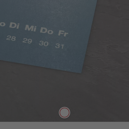
Klasszikus matt papír
Telt színek, selyemmatt hatás
A minőségi, 250 g/m² vastagságú, klasszikus matt
papír selyemmatt felülete tökéletesen alkalmas
arra, hogy tollal jegyzetelni lehessen rá.