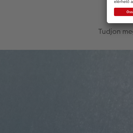
Bő
Tudjon meg