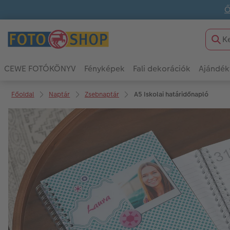
Ő
CEWE FOTÓKÖNYV
Fényképek
Fali dekorációk
Ajándék
Főoldal
Naptár
Zsebnaptár
A5 Iskolai határidőnapló