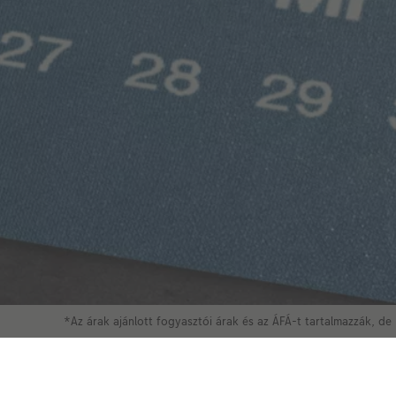
*Az árak ajánlott fogyasztói árak és az ÁFÁ-t tartalmazzák, de 