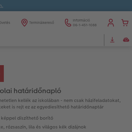
n.
Információ
övetés
Terminálkereső
06-1-451-1088
kolai határidőnapló
etetlen kellék az iskolában - nem csak házifeladatokat,
eket is rejt ez az egyediesíthető határidőnaptár
 képpel díszíthető borító
e, rózsaszín, lila és világos kék dizájnok