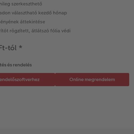
nileg szerkeszthető
adon választható kezdő hónap
ényének áttekintése
ítót rögzített, átlátszó fólia védi
Ft-tól
*
tés és rendelés