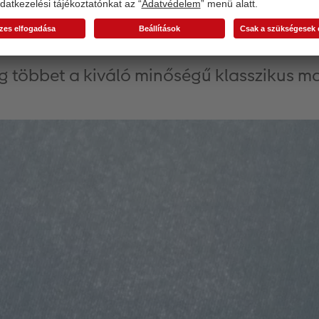
vebben minőségi papírunk
 többet a kiváló minőségű klasszikus ma