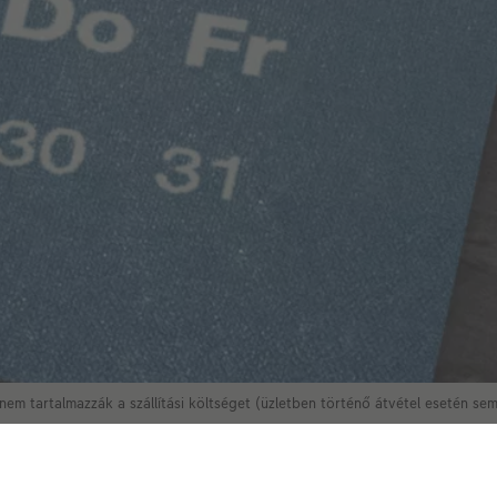
nem tartalmazzák a szállítási költséget (üzletben történő átvétel esetén se