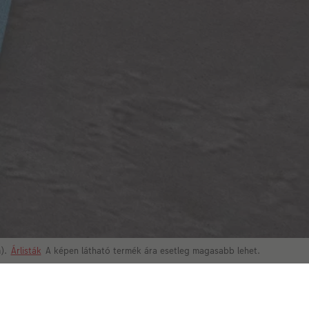
m).
Árlisták
A képen látható termék ára esetleg magasabb lehet.