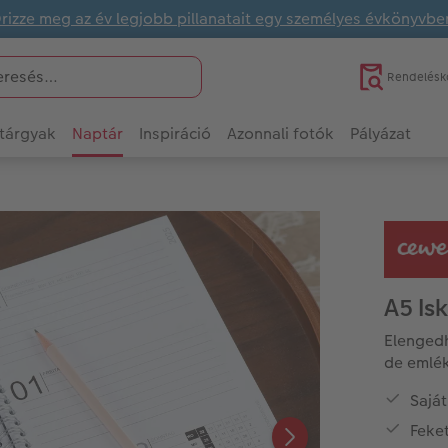
rizze meg az év legjobb pillanatait egy személyes évkönyvbe
Rendelésk
tárgyak
Naptár
Inspiráció
Azonnali fotók
Pályázat
A5 Is
Elengedh
de emlék
Saját
Feket