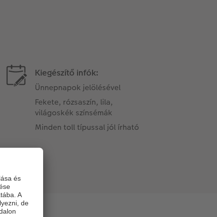
Kiegészítő infók:
Ünnepnapok jelölésével
Fekete, rózsaszín, lila,
világoskék színsémák
Minden toll típussal jól írható