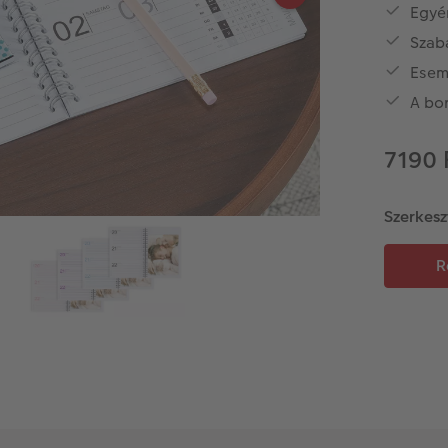
Egyé
Szab
Esem
A bor
7190 
Szerkesz