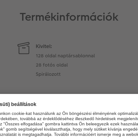
Termékinformációk
Kivitel:
128 oldal naptársablonnal
28 fotós oldal
Spirálozott