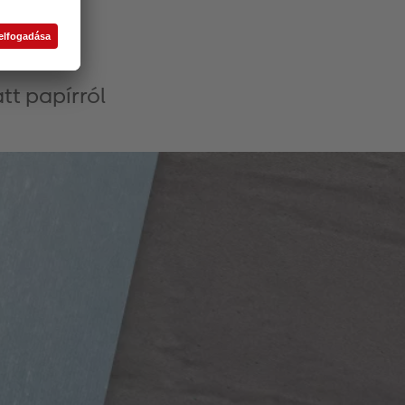
ról
tt papírról