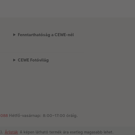
Fenntarthatóság a CEWE-nél
CEWE Fotóvilág
1088
Hétfő-vasárnap: 8:00–17:00 óráig.
m).
Árlisták
A képen látható termék ára esetleg magasabb lehet.