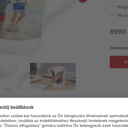
Magas
Moso
8990
Szerkesz