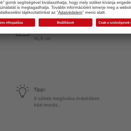
Termékinformációk
Magasság:
10,9 cm
Tipp:
A színek megóvása érdekében
kézi mosás.