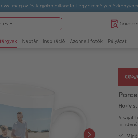
rizze meg az év legjobb pillanatait egy személyes évkönyvbe
Rendelésk
tárgyak
Naptár
Inspiráció
Azonnali fotók
Pályázat
Porce
Hogy st
A saját 
mindenüt
Minő