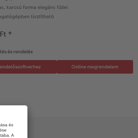
, karcsú forma elegáns füllel
gatógépben tisztítható
 Ft
*
tés és rendelés