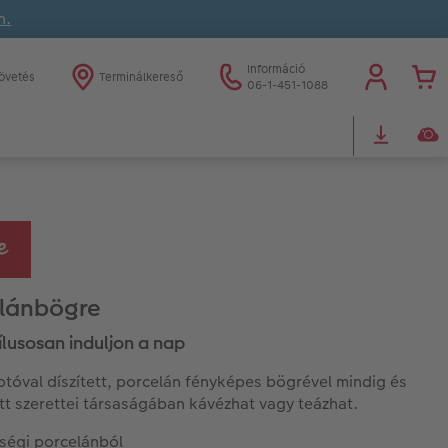
n.
Információ
övetés
Terminálkereső
06-1-451-1088
lánbögre
ílusosan induljon a nap
fotóval díszített, porcelán fényképes bögrével mindig és
t szerettei társaságában kávézhat vagy teázhat.
ségi porcelánból