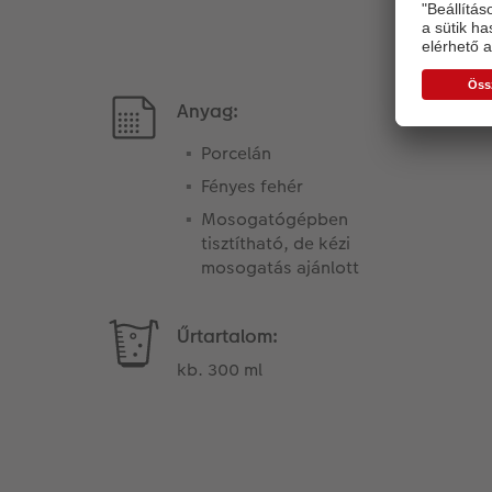
Anyag:
Porcelán
Fényes fehér
Mosogatógépben
tisztítható, de kézi
mosogatás ajánlott
Űrtartalom:
kb. 300 ml