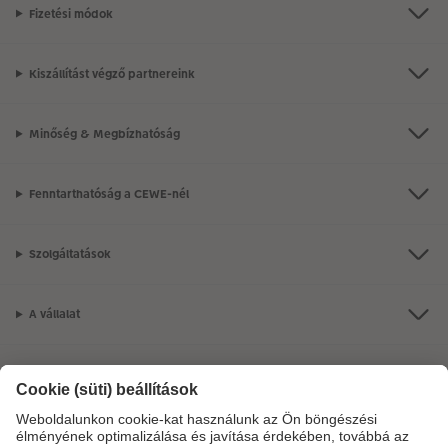
Fizetési módok
Kiszállítást végző partnereink
Minőség & Megbízhatóság
Fenntarthatóság a CEWE-nél
Szolgáltatások
A vállalat
Termékkínálat
CEWE Fotóvilág