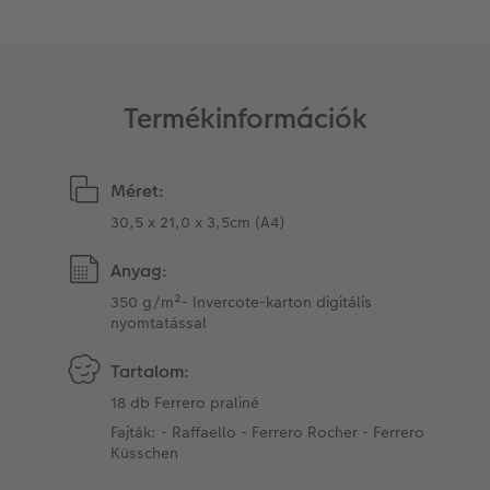
Matrica nyomtatás azonnal
Fotószalag
CEWE myPhotos
Kiegészítők
XXL Retró fotó
Termékinformációk
CEWE myPhotos
Kiegészítők
CEWE myPhotos
Méret:
30,5 x 21,0 x 3,5cm (A4)
Anyag:
350 g/m²- Invercote-karton digitális
nyomtatással
Tartalom:
18 db Ferrero praliné
Fajták: - Raffaello - Ferrero Rocher - Ferrero
Küsschen