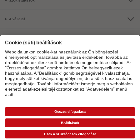
Szolgáltatások
A vállalat
Termékkínálat
CEWE Fotóvilág
Szolgáltatásainkkal vagy megrendelésével kapcsolatos kérdések esetén
hívjon minket telefonon:
06-1-451-1088
Hétfő-vasárnap: 8:00–17:00 óráig.
*Az árak ajánlott fogyasztói árak és az ÁFÁ-t tartalmazzák, de nem tartalmazzák a
szállítási költséget (üzletben történő átvétel esetén sem).
Árlisták
A képen látható