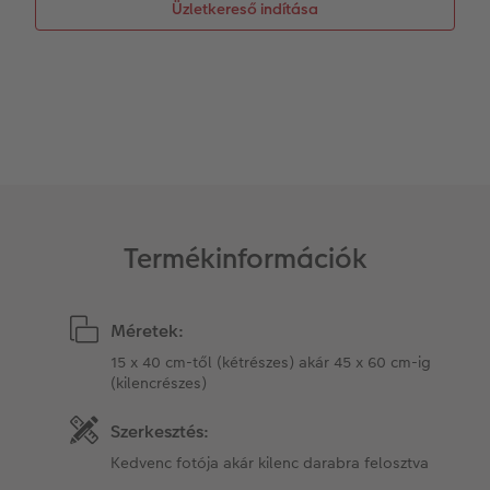
Üzletkereső indítása
Matrica nyomtatás azonnal
Fotószalag
CEWE myPhotos
Kiegészítők
XXL Retró fotó
CEWE myPhotos
Kiegészítők
CEWE myPhotos
Termékinformációk
Méretek:
15 x 40 cm-től (kétrészes) akár 45 x 60 cm-ig
(kilencrészes)
Szerkesztés:
Kedvenc fotója akár kilenc darabra felosztva