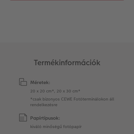
Matrica nyomtatás azonnal
Fotószalag
CEWE myPhotos
Kiegészítők
XXL Retró fotó
CEWE myPhotos
Kiegészítők
CEWE myPhotos
Termékinformációk
Méretek:
20 x 20 cm*, 20 x 30 cm*
*csak bizonyos CEWE Fotóterminálokon áll
rendelkezésre
Papírtípusok:
kiváló minőségű fotópapír