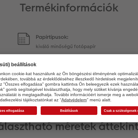
Termékinformációk
Papírtípusok:
kiváló minőségű fotópapír
álasztható méretek áttekin