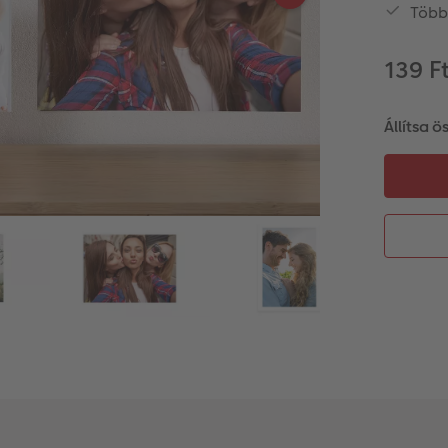
Több
139 F
Állítsa ö