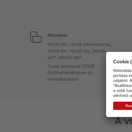
Méretek:
10x15 cm, 13x18 cm kontúrral,
15x15 cm, 15x20 cm, 20x20
cm*, 20x30 cm*
*csak bizonyos CEWE
Fotóterminálokon áll
rendelkezésre
A v