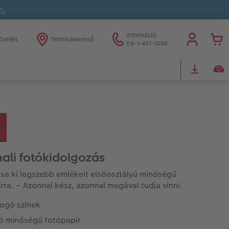
n.
Információ
övetés
Terminálkereső
06-1-451-1088
ali fotókidolgozás
a ki legszebb emlékeit elsőosztályú minőségű
rra. – Azonnal kész, azonnal magával tudja vinni.
ogó színek
ló minőségű fotópapír