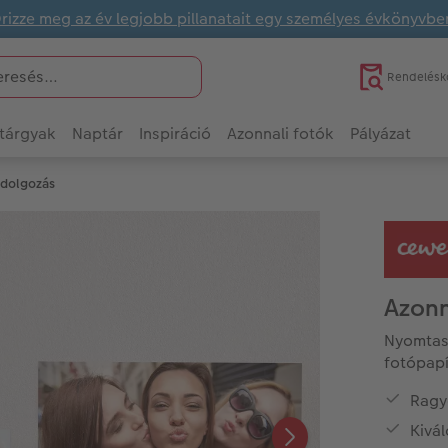
rizze meg az év legjobb pillanatait egy személyes évkönyvbe
Rendelésk
tárgyak
Naptár
Inspiráció
Azonnali fotók
Pályázat
idolgozás
Azonn
Nyomtass
fotópapí
Ragy
Kivá