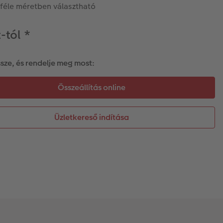
féle méretben választható
t-tól
*
ssze, és rendelje meg most:
Üzletkereső indítása